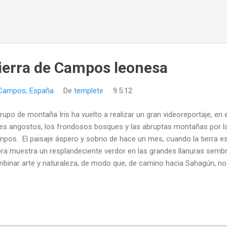
Tierra de Campos leonesa
 Campos, España
De
templete
9.5.12
grupo de montaña Iris ha vuelto a realizar un gran videoreportaje, e
les angostos, los frondosos bosques y las abruptas montañas por la 
pos. El paisaje áspero y sobrio de hace un mes, cuando la tierra est
ra muestra un resplandeciente verdor en las grandes llanuras sembra
binar arte y naturaleza, de modo que, de camino hacia Sahagún, no
ximos a Castrovega de Valmadrigal y Gordaliza del Pino donde la luz
sentaban buenas estampas para fotografiar. En la histórica villa de
te de su patrimonio monumental.