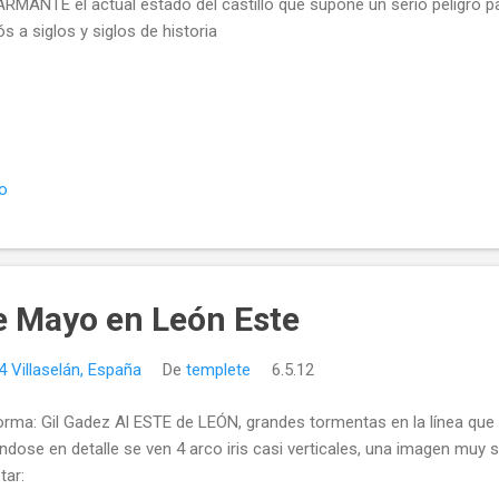
RMANTE el actual estado del castillo que supone un serio peligro pa
ós a siglos y siglos de historia
io
 Mayo en León Este
 Villaselán, España
De
templete
6.5.12
orma: Gil Gadez Al ESTE de LEÓN, grandes tormentas en la línea que
ándose en detalle se ven 4 arco iris casi verticales, una imagen muy 
tar: