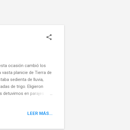
n esta ocasión cambió los
vasta planicie de Tierra de
aba sedienta de lluvia,
das de trigo. Eligieron
s detuvimos en parajes
 y el color de los campos
 Sahagún visitamos gran
LEER MÁS...