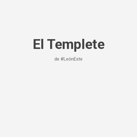
Ir al contenido principal
El Templete
de #LeónEste