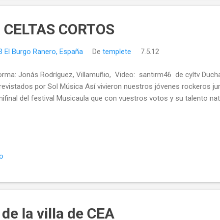
 CELTAS CORTOS
3 El Burgo Ranero, España
De
templete
7.5.12
orma: Jonás Rodríguez, Villamuñio, Video: santirm46 de cyltv Duc
revistados por Sol Música Así vivieron nuestros jóvenes rockeros ju
ifinal del festival Musicaula que con vuestros votos y su talento nat
io
de la villa de CEA