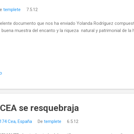
De
templete
7.5.12
elente documento que nos ha enviado Yolanda Rodríguez compuesto
 buena muestra del encanto y la riqueza natural y patrimonial de la hi
io
e CEA se resquebraja
24174 Cea, España
De
templete
6.5.12