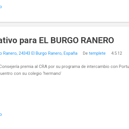
io
ativo para EL BURGO RANERO
o Ranero, 24343 El Burgo Ranero, España
De
templete
4.5.12
Consejería premia al CRA por su programa de intercambio con Portug
uentro con su colegio ‘hermano’
io