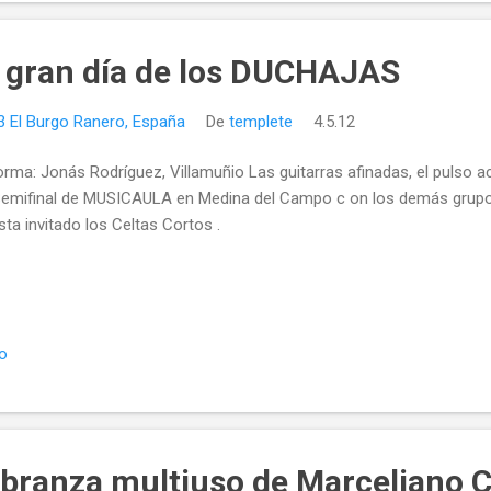
 gran día de los DUCHAJAS
3 El Burgo Ranero, España
De
templete
4.5.12
orma: Jonás Rodríguez, Villamuñio Las guitarras afinadas, el pulso ac
Semifinal de MUSICAULA en Medina del Campo c on los demás grupo
ista invitado los Celtas Cortos .
io
labranza multiuso de Marceliano 