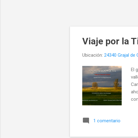
E
Viaje por la 
n
t
Ubicación:
24340 Grajal de
r
a
El 
d
val
a
Cam
s
aho
com
pró
pre
1 comentario
par