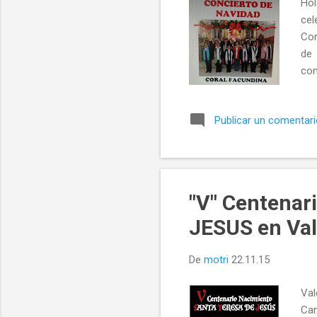
Hol
cel
Cor
de 
con
Jul
ret
Publicar un comentar
tod
hac
don
lec.
"V" Centena
JESUS en Va
De
motri
22.11.15
Val
Can