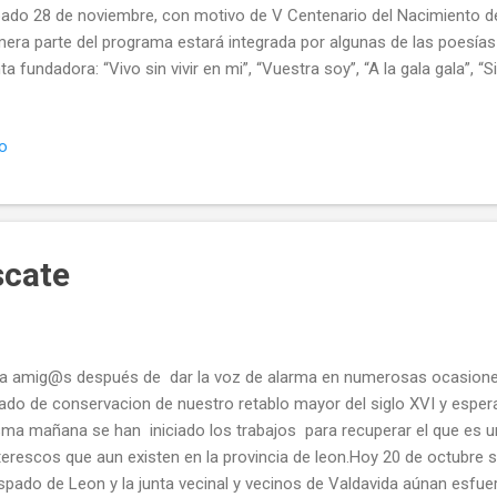
ado 28 de noviembre, con motivo de V Centenario del Nacimien
mera parte del programa estará integrada por algunas de las poesías 
ta fundadora: “Vivo sin vivir en mi”, “Vuestra soy”, “A la gala gala”, “
scate en mi”, musicadas espléndidamente por Ángel Barja. Al órgan
o solista cantará Adriana Viñuela; la narradora Erica González, por 
io
celadas de la vida y obra de Santa Teresa para poner en su justa me
a mujer tan singular. La segunda parte estará dedicada a la mús
scate
a amig@s después de dar la voz de alarma en numerosas ocasione
ado de conservacion de nuestro retablo mayor del siglo XVI y espe
ma mañana se han iniciado los trabajos para recuperar el que es u
terescos que aun existen en la provincia de leon.Hoy 20 de octubre se
spado de Leon y la junta vecinal y vecinos de Valdavida aúnan esfue