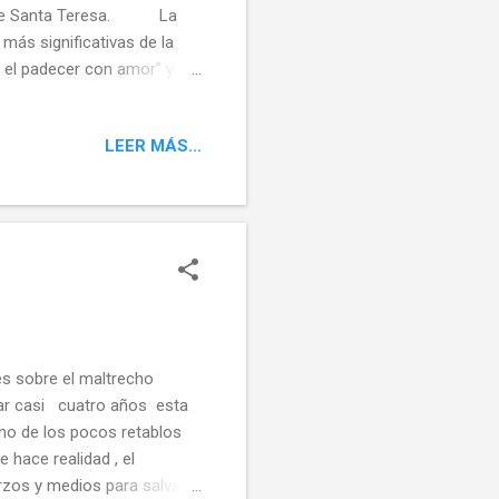
to de Santa Teresa. La
más significativas de la
Si el padecer con amor” y
o estará Héctor Guerrero y
su parte, irá dando unas
LEER MÁS...
dida la trascendencia de
...
s sobre el maltrecho
rar casi cuatro años esta
no de los pocos retablos
 hace realidad , el
rzos y medios para salvar