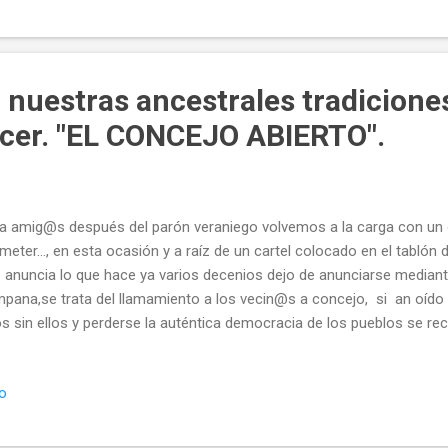
mpañados por varios pendones de los pueblos de los alrededores, q
cesión, donde echaremos en falta a Nisia recientementente fallecid
enaje a s...
nuestras ancestrales tradicione
cer. "EL CONCEJO ABIERTO".
a amig@s después del parón veraniego volvemos a la carga con un
meter..., en esta ocasión y a raíz de un cartel colocado en el tablón
 anuncia lo que hace ya varios decenios dejo de anunciarse median
pana,se trata del llamamiento a los vecin@s a concejo, si an oído
s sin ellos y perderse la auténtica democracia de los pueblos se rec
dición que consiste en la de dar al pueblo y a sus vecinos la voz y v
 diversos de la vida cotidiana del concejo y gestionar el común d
io
enios lo hacían nuestros ancestros,quiero agradecer con estas lineas
blo por recuperar esta tradición de llamar a CONCEJO, más aún cua
tar esta la restauración de nuestro retablo mayor, pues no todos lo