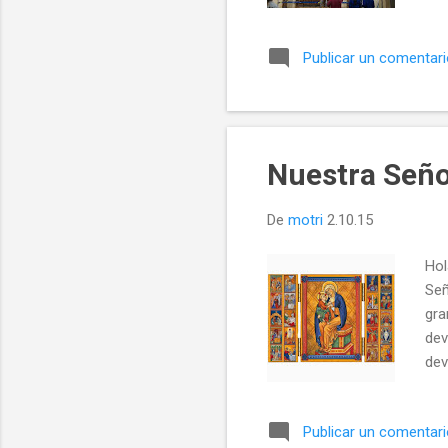
est
del
Publicar un comentar
pos
se 
por
visi
Nuestra Seño
De
motri
2.10.15
Hol
Señ
gra
dev
dev
en 
int
Publicar un comentar
Señ