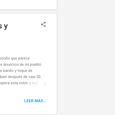
ue darán color a la
a, sirvan estas lineas como
s y
 otoño que parece
 de anuncios de mi pueblo
te bando y toque de
 bien después de casi 50
upera esta noble y leal
oto para los quehaceres
e vecinos como desde hace
LEER MÁS...
 a la junta vecinal de mi
ndo entre los temas a
s días se puede tratar un