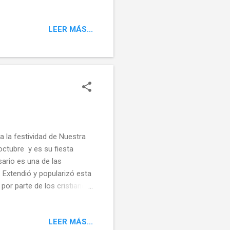
añana más de 15 técnicos
y embalado para su
LEER MÁS...
ración y restauración que
elleza y esplendor robado
 disfrute de vecinos y
 la festividad de Nuestra
octubre y es su fiesta
ario es una de las
 Extendió y popularizó esta
 por parte de los cristianos
da dicha victoria a la
rio. Procesion De Nuestra
LEER MÁS...
s lo permite estaremos