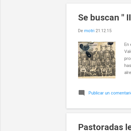
Se buscan " II
De
motri
21.12.15
En 
Val
pro
has
alr
sal
tes
Publicar un comentar
don
Pastoradas le