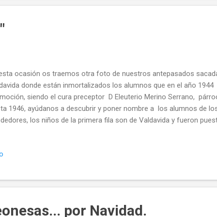
"
esta ocasión os traemos otra foto de nuestros antepasados sacada
davida donde están inmortalizados los alumnos que en el año 1944
moción, siendo el cura preceptor D Eleuterio Merino Serrano, párro
ta 1946, ayúdanos a descubrir y poner nombre a los alumnos de los
ededores, los niños de la primera fila son de Valdavida y fueron pue
ir en la foto, agradecer a Manolo Tejerina por su ardua y tenaz labo
tigos gráficos que comparte con todos nosotr@s. ...porque nunca d
io
de somos y de donde venimos.. Twittear Seguir a @templeteORG
onesas... por Navidad.