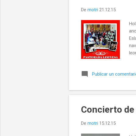
De
motri
21.12.15
Hol
anc
Esl
nav
leo
var
som
Publicar un comentar
tra
Concierto de
De
motri
15.12.15