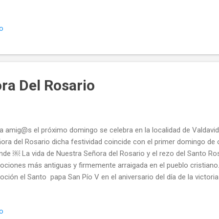
a joya plateresca de las que quedan pocas en leon, Esta misma m
 obispado han procedido al desmontaje del retablo mayor marcaje 
io
terior traslado al taller diocesano donde se procederá a su recupe
alargará durante casi dos años, y asi poder devolverle su primitiva b
 el paso de los siglos, y Volverlo a montar en su lugar de origen para
ta...
ra Del Rosario
a amig@s el próximo domingo se celebra en la localidad de Valdavida
ora del Rosario dicha festividad coincide con el primer domingo de 
nde ￼ La vida de Nuestra Señora del Rosario y el rezo del Santo Ros
ociones más antiguas y firmemente arraigada en el pueblo cristiano.
oción el Santo papa San Pío V en el aniversario del día de la victoria
la famosa batalla de Lepanto el domingo 7 de octubre de 1571,atribui
ersección de Nuestra Madre de Dios invocada en la oración del Rosa
io
ora del Rosario en valdavida Durante la procesion y si el tiempo no