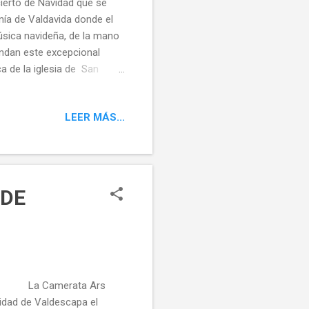
ierto de Navidad que se
nía de Valdavida donde el
úsica navideña, de la mano
rindan este excepcional
a de la iglesia de San
l templo exento de su
ación y perseverancia de
LEER MÁS...
illar como lo hizo desde
lo tras su desmontaje,
ades. pero no tenga pena el
 DE
toria La Camerata Ars
alidad de Valdescapa el