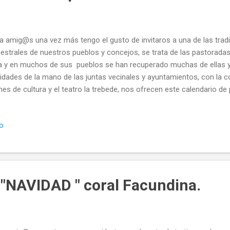
a amig@s una vez más tengo el gusto de invitaros a una de las tra
estrales de nuestros pueblos y concejos, se trata de las pastorada
a y en muchos de sus pueblos se han recuperado muchas de ellas y
idades de la mano de las juntas vecinales y ayuntamientos, con la co
nes de cultura y el teatro la trebede, nos ofrecen este calendario d
ios pueblos y concejos de la ribera del Esla. ...porque nunca debemo
os y de donde venimos... Saludos y que disfrutéis... y animaros a re
io
diciones de vuestros pueblos y concejos Twittear Seguir a @templ
 "NAVIDAD " coral Facundina.