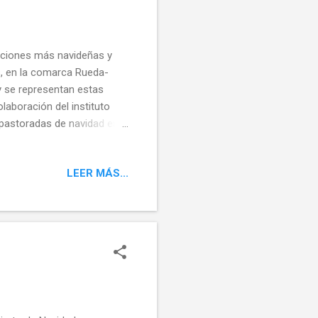
diciones más navideñas y
s, en la comarca Rueda-
 se representan estas
laboración del instituto
e pastoradas de navidad en
s de olvidar de donde
cuperar y luchar por las
LEER MÁS...
eteORG