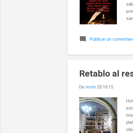
sáb
pri
san
“Bú
com
Publicar un comentar
pin
est
Retablo al re
De
motri
20.10.15
Hol
est
mis
pla
obi