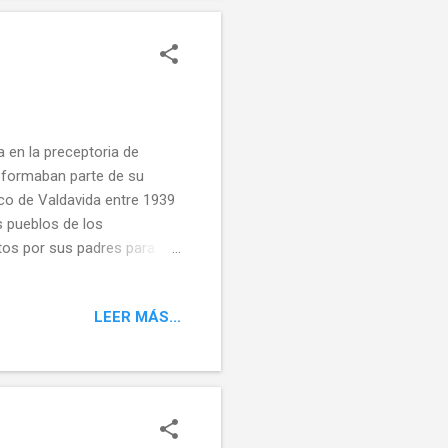
 en la preceptoria de
 formaban parte de su
co de Valdavida entre 1939
 pueblos de los
stos por sus padres para
r de descubrimiento de estos
ebemos de olvidar de
LEER MÁS...