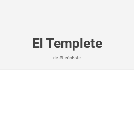
Ir al contenido principal
El Templete
de #LeónEste