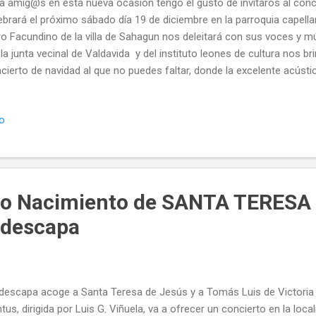
a amig@s en esta nueva ocasión tengo el gusto de invitaros al conc
ebrará el próximo sábado día 19 de diciembre en la parroquia capella
o Facundino de la villa de Sahagun nos deleitará con sus voces y m
la junta vecinal de Valdavida y del instituto leones de cultura nos b
cierto de navidad al que no puedes faltar, donde la excelente acústic
ian y Santa Basílisa pone el resto, pese a estar en "obras" y estar e
ablo plateresco del siglo XVI su mejor joya que gracias a la colabor
io
@s esta en fase de restauración y dentro de unos años volverá a br
e y￼a más de 600años, Retablo mayor de Valdavida Pared del retab
de se pueden observar los daños por el paso de los siglos y humed
..
rio Nacimiento de SANTA TERESA
ldescapa
descapa acoge a Santa Teresa de Jesús y a Tomás Luis de Vic
tus, dirigida por Luis G. Viñuela, va a ofrecer un concierto en la loc