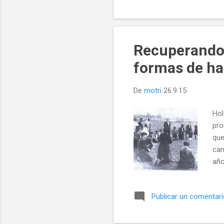
aco
pro
hom
Recuperando 
formas de ha
De
motri
26.9.15
Hol
pro
que
cam
año
tra
más
Publicar un comentar
mil
pue
tra