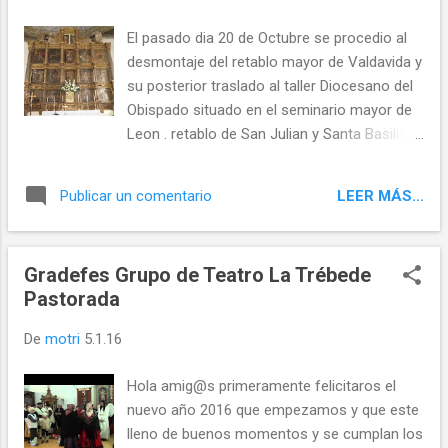
ayuntamiento y pueblos vecinos que pese a
los 0 grados pudieron ver a los Reyes y
El pasado dia 20 de Octubre se procedio al
pedirles se cumplan sus deseos .La coral
desmontaje del retablo mayor de Valdavida y
Coyantina dio un concierto en la iglesia y
su posterior traslado al taller Diocesano del
despues las tipicas castañas asadas y el
Obispado situado en el seminario mayor de
chocolate bien calentito que se agradecia
Leon . retablo de San Julian y Santa Basilisa
,FELICES REYES LOS REYES EN LA IGLESIA
de Valdavida, antes de su desmontaje
DE VILLAVELASCO LOS REYES ANTE LAS
proceso de desmontaje del retablo estado
AUTORIDADES Twittear Seguir a
LEER MÁS...
Publicar un comentario
de la pared posterior del retablo una vez
@templeteORG
desmontado
Gradefes Grupo de Teatro La Trébede
Pastorada
De
motri
5.1.16
Hola amig@s primeramente felicitaros el
nuevo año 2016 que empezamos y que este
lleno de buenos momentos y se cumplan los