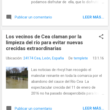
podamos disfrutar de ella, que lo disfrutéis,
que os trascribo acontinuacion ....
un saludo ...porque nunca debemos olvidar
...
de donde somos y de donde venimos....
LEER MÁS...
Publicar un comentario
@templeteORG Twittear Seguir a
@templeteORG
Los vecinos de Cea claman por la
limpieza del río para evitar nuevas
crecidas extraordinarias
Ubicación:
24174 Cea, León, España
De
templete
13.1.16
Las noticias de rtvcyl han recogido el
malestar reinante en toda la comarca por el
abandono del cauce del Río Cea La
espectacular crecida del 11 de enero de
2016 no ha pasado desapercibida para los
medios de comunicación regionales FOTO:
Por la defensa del castillo de Cea Podéis ver
LEER MÁS...
Publicar un comentario