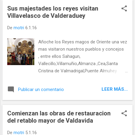
2001 (157m3/s) y 19 de Febrero de 1966
Sus majestades los reyes visitan
(156m3/s) LE-5705 cortada entre Villaselán
Villavelasco de Valderaduey
y Villamartín de Don Sancho 11/01/2016 Se
mantienen cortadas o con problemas al
De
motri
6.1.16
menos 5 carreteras de la red provincial y
numerosos huertos han quedado anegados
Añoche los Reyes magos de Oriente una vez
en toda la vega por la crecida Huertos
mas visitaron nuestros pueblos y concejos
inundados en Sahagún. FOTO:
, entre ellos Sahagun,
joseluisluna.com Datos de la subcuenca del
Vallecillo,Villamuñio,Almanza ,Cea,Santa
ESLA-VALDERADUEY a las 20:00 del
Cristina de Valmadrigal,Puente Almuhey
11/01/2016, hora en la que el Río Cea
,Prioro y Villavelasco de Valderaduey de las
registra su máximo caudal (148,74m3/s) y
que os muestro unas fotos que me hicieron
nivel (2,66 m) en la estación de aforos de
LEER MÁS...
Publicar un comentario
llegar añoche las hermanas Isabel y Cristina
Sahagún (2073)
Gonzalez de Renedo de
Valderaduey,FELICES REYES LOS REYES EN
Comienzan las obras de restauracion
VILLAVELASCO su altezas los reyes magos
del retablo mayor de Valdavida
PAGES A las 18:00 visitaron Villavelasco de
Valderaduey y a tod@s los niñ@s del
De
motri
5.1.16