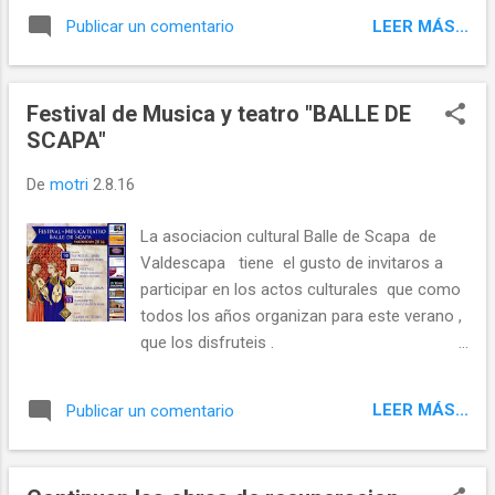
segunda semana de Agosto para
LEER MÁS...
Publicar un comentario
promocionar y dar a conocer nuestra recien
recuperada Ruta de Peregrinos Liebana -
Sahagun que atraviesa gran cantidad de
Festival de Musica y teatro "BALLE DE
nuestros municipios .El Padre Blas nos hace
SCAPA"
un llamamiento y invitacion para caminar
junto con ellos y acompañarnos en el
De
motri
2.8.16
camino . La comitiva se trasladara desde
Fuenterroble de Salvatierra hasta la localidad
La asociacion cultural Balle de Scapa de
de Sahagun el lunes dia 8 por la mañana a
Valdescapa tiene el gusto de invitaros a
eso de las 9:30 de la mañana , despues de la
participar en los actos culturales que como
visita a la localidad y recibimiento de las
todos los años organizan para este verano ,
autoridades a eso de las 11:30 la comitiva
que los disfruteis .
se desplazara hasta Sahelices del Rio donde
la comitiva formada por unos 60-70
peregrinos acompañados por una decena
LEER MÁS...
Publicar un comentario
...
de carros tirados por burr...