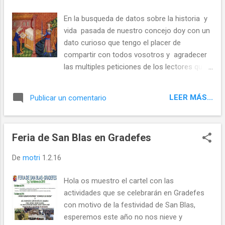
En la busqueda de datos sobre la historia y
vida pasada de nuestro concejo doy con un
dato curioso que tengo el placer de
compartir con todos vosotros y agradecer
las multiples peticiones de los lectores que
en reiteradas ocasiones me animan a seguir
escribiendo y desgranando la milenaria
LEER MÁS...
Publicar un comentario
historia de nuestro concejo, empezamos ....
En esas arduas y laboriosas busquedas doy
con un libro escrito por J. Gonzales
Feria de San Blas en Gradefes
"CRÓNICA DE LAS FIESTAS REGIONALES DE
LA VICTORIA" El autor hace un recorrido por
De
motri
1.2.16
la geografia de nuestra provincia y nos cita
las viejas cronicas que desde el medievo
Hola os muestro el cartel con las
engrandecen la cultura e historia de nuestro
actividades que se celebrarán en Gradefes
viejo Reino ...en relacion a nuestra comarca y
con motivo de la festividad de San Blas,
concejo encuentro en dicho libro datos
esperemos este año no nos nieve y
curiosos sobre nuestro milenario concejo