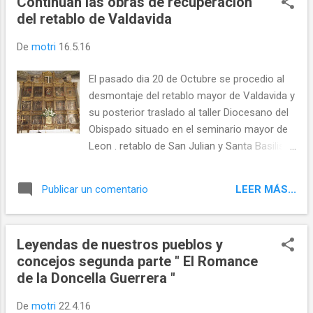
Continuan las obras de recuperacion
del retablo de Valdavida
De
motri
16.5.16
El pasado dia 20 de Octubre se procedio al
desmontaje del retablo mayor de Valdavida y
su posterior traslado al taller Diocesano del
Obispado situado en el seminario mayor de
Leon . retablo de San Julian y Santa Basilisa
de Valdavida, antes de su desmontaje
proceso de
LEER MÁS...
Publicar un comentario
desmontaje del retablo
...
Leyendas de nuestros pueblos y
concejos segunda parte " El Romance
de la Doncella Guerrera "
De
motri
22.4.16