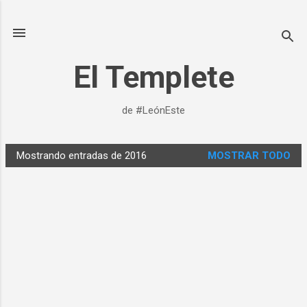
Ir al contenido principal
El Templete
de #LeónEste
Mostrando entradas de 2016
MOSTRAR TODO
E
n
t
r
a
d
a
s