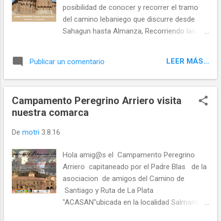
posibilidad de conocer y recorrer el tramo
del camino lebaniego que discurre desde
Sahagun hasta Almanza, Recorriendo las
localidades de Almanza, Villaverde de
arcayos,Valdavida, Mozos de cea,
LEER MÁS...
Publicar un comentario
Valdescapa, Sahelices del Rio,Cea ,Sotillo y
Sahagun .Donde podreis disfrutar de su
patrimonio cultural y artistico ,iglesias
Campamento Peregrino Arriero visita
retablos, puentes y castillos y unas vistas
nuestra comarca
sobre los Picos de Europa espectaculares.
TE APUNTAS.... @templeteORG Twittear
De
motri
3.8.16
Seguir a @templeteORG
Hola amig@s el Campamento Peregrino
Arriero capitaneado por el Padre Blas de la
asociacion de amigos del Camino de
Santiago y Ruta de La Plata
"ACASAN"ubicada en la localidad Salmantina
de Fuenterroble De Salvatierra nos visita la