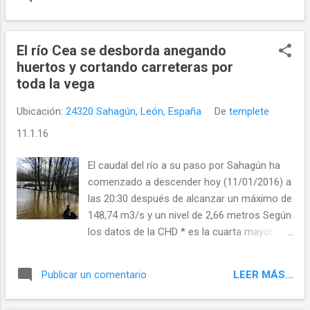
los videos de la noticia a continuación:
El río Cea se desborda anegando
huertos y cortando carreteras por
toda la vega
Ubicación:
24320 Sahagún, León, España
De
templete
11.1.16
El caudal del río a su paso por Sahagún ha
comenzado a descender hoy (11/01/2016) a
las 20:30 después de alcanzar un máximo de
148,74 m3/s y un nivel de 2,66 metros Según
los datos de la CHD * es la cuarta mayor
riada registrada desde 1930, el caudal
máximo de este 11 de enero de 2016 solo
LEER MÁS...
Publicar un comentario
habría sido superior en Sahagún el 7 de
Marzo de 1991 (185m3/s), el 8 de febrero de