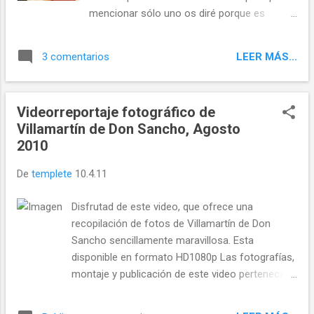
mencionar sólo uno os diré porque es
años en torno al problema de las basuras de
el verdadero culpable de que esta humilde
la provincia:
página web (y anteriores experiencias
LEER MÁS...
3 comentarios
internautas) existan. Y eso es porque é l
siempre imprimía autentica pasión por las
cosas que emprendía, minucioso y
Videorreportaje fotográfico de
detallista sin límites, me transmitió muchos
Villamartín de Don Sancho, Agosto
valores, y en este caso, el cariño por la tierra
2010
que un día le vio nacer...
De
templete
10.4.11
Disfrutad de este video, que ofrece una
recopilación de fotos de Villamartín de Don
Sancho sencillamente maravillosa. Esta
disponible en formato HD1080p Las fotografías,
montaje y publicación de este video pertenecen
a Angeles que, para los despistados que todavía
no lo sepais, además de gran fotógrafa