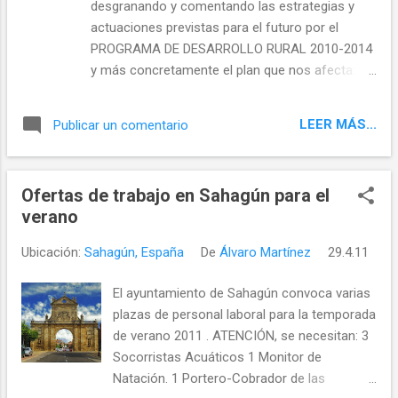
desgranando y comentando las estrategias y
actuaciones previstas para el futuro por el
PROGRAMA DE DESARROLLO RURAL 2010-2014
y más concretamente el plan que nos afecta:
PLAN DE ZONA RURAL "LEÓN SUDESTE" Este
ambicioso programa que es promovido por el
LEER MÁS...
Publicar un comentario
Ministerio de Medio Ambiente, medio rural y
marino y la Junta de Castilla y León
pretende mejorar las condiciones
Ofertas de trabajo en Sahagún para el
socioeconómicas de nuestra zona rural,
verano
intentando conseguir que cuente con unas
condiciones de desarrollo a medio y largo plazo.
Ubicación:
Sahagún, España
De
Álvaro Martínez
29.4.11
El presupuesto que nos han asignado es de algo
más de doce millones de euros se esta
El ayuntamiento de Sahagún convoca varias
siguiendo este calendario . La zona designada
plazas de personal laboral para la temporada
como "LEON SUDESTE" cuenta con 26.000
de verano 2011 . ATENCIÓN, se necesitan: 3
habitantes y 2700km2 de superficie. Los
Socorristas Acuáticos 1 Monitor de
municipios que la componen son los siguientes:
Natación. 1 Portero-Cobrador de las