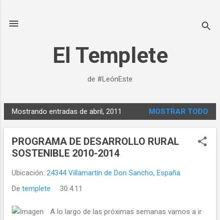
Ir al contenido principal
El Templete
de #LeónEste
Mostrando entradas de abril, 2011
MOSTRAR TODO
E
n
PROGRAMA DE DESARROLLO RURAL
t
SOSTENIBLE 2010-2014
r
a
Ubicación:
24344 Villamartín de Don Sancho, España
d
De
templete
30.4.11
a
s
A lo largo de las próximas semanas vamos a ir