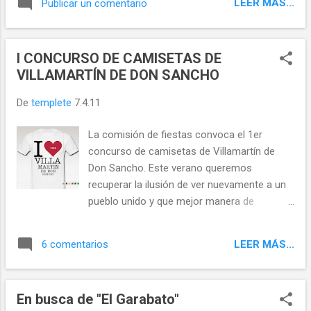
LEER MÁS...
Publicar un comentario
administra una página web dedicada a nuestro
pueblo. www.villamartindedonsancho.com
I CONCURSO DE CAMISETAS DE
VILLAMARTÍN DE DON SANCHO
De
templete
7.4.11
La comisión de fiestas convoca el 1er
concurso de camisetas de Villamartín de
Don Sancho. Este verano queremos
recuperar la ilusión de ver nuevamente a un
pueblo unido y que mejor manera de
escenificar esa unión vistiendo unos
mismos colores, sudando una misma
LEER MÁS...
6 comentarios
camiseta. Os pedimos que nos envieis
vuestras ideas a través del formulario o la
dirección de correo electrónico
En busca de "El Garabato"
eltemplete@gmail.com adjuntandonos un