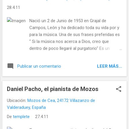
este municipio el cargo de Juez de Paz
28.4.11
sustituto, se abre un plazo para aquellas
personas que les interese su nombramiento y
Nació un 2 de Junio de 1953 en Grajal de
que reúnan las condiciones siguientes: 1.º.- Ser
Campos, León y ha dedicado toda su vida por y
español, mayor de edad y tener la residencia en
para la música. Una de sus frases preferidas es
este municipio. 2.º.- No estar incurso en causas
" Si la música nos acerca a Dios, creo que
de incapacidad, incompatibilidad y prohibiciones
dentro de poco llegaré al purgatorio" Es un
contenida...
grande en el panorama operístico mundial, ha
recorrido y triunfado en escenarios de medio
LEER MÁS...
Publicar un comentario
mundo, donde cabe cabe remarcar por su
importancia: Osaka (Turandot), Venezia (La
Traviata), Roma (Norma y Andrea Chenier),
Daniel Pacho, el pianista de Mozos
Barcelone (Norma y Aida), Copenhagen (La
Traviata), Amsterdam (Il Trovatore), Dublin
Ubicación:
Mozos de Cea, 24172 Villazanzo de
(Verdi's Gala), Torino (Tosca), Catania (La
Valderaduey, España
Traviata), Napoli (Macbeth y Cavalleria
De
templete
27.4.11
Rusticana), Milano (Gioconda), Séville (Marina),
Athène (Norma), Hambourg (Rigoletto), Berlin