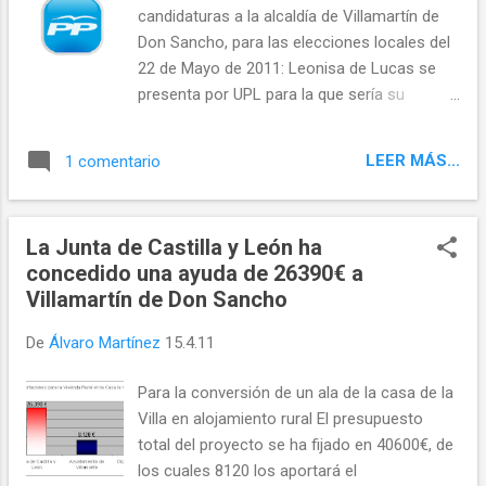
candidaturas a la alcaldía de Villamartín de
Don Sancho, para las elecciones locales del
22 de Mayo de 2011: Leonisa de Lucas se
presenta por UPL para la que sería su
tercera legislatura tras 8 años en el cargo. A
su vez, Faustino Oveja y Manuel Fernández
LEER MÁS...
1 comentario
serán las alternativas para hacerse con el
bastón de mando de la localidad por parte
de PP y PSOE respectivamente. En general
La Junta de Castilla y León ha
los candidatos son prácticamente los
concedido una ayuda de 26390€ a
mismos que en las pasadas elecciones del
Villamartín de Don Sancho
27 de Mayo de 2007, aunque observamos la
presencia de jóvenes como Adrian
De
Álvaro Martínez
15.4.11
Rodríguez y Felix Villafañe, ambos menores
de 30 años, como números 2 y 3 de la lista
Para la conversión de un ala de la casa de la
del PSOE. Estos fueron los resultados
Villa en alojamiento rural El presupuesto
cosechados en las últimas en las elecciones
total del proyecto se ha fijado en 40600€, de
del 27M: NOTA: Cualquiera de los partidos o
los cuales 8120 los aportará el
candidatos tienen este espacio en la web