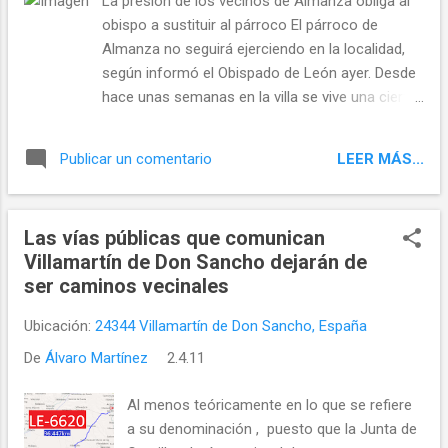
La presión de los vecinos de Almanza obliga al
todas las fotos
obispo a sustituir al párroco El párroco de
Almanza no seguirá ejerciendo en la localidad,
según informó el Obispado de León ayer. Desde
hace unas semanas en la villa se vive una cierta
tensión entre algunos feligreses y su párroco al
no estar de acuerdo en cómo lleva su trabajo en
LEER MÁS...
Publicar un comentario
la parroquia y especialmente en las procesiones
de Semana Santa. Por todo ello, los vecinos de
la villa decidieron ayer salir a manifestarse en
Las vías públicas que comunican
contra de su párroco, Carlos de Francisco. La
Villamartín de Don Sancho dejarán de
presión de los vecinos de Almanza obliga al
ser caminos vecinales
obispo a sustituir al párroco ( Diario de León -
03/04/2011 )
Ubicación:
24344 Villamartín de Don Sancho, España
De
Álvaro Martínez
2.4.11
Al menos teóricamente en lo que se refiere
a su denominación , puesto que la Junta de