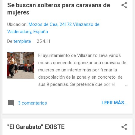
Se buscan solteros para caravana de
ELECCIONES 2011
mujeres
Ubicación:
Mozos de Cea, 24172 Villazanzo de
Valderaduey, España
De
templete
25.4.11
El ayuntamiento de Villazanzo lleva varios
meses queriendo organizar una caravana de
mujeres en un intento más por frenar la
despoblación de la zona y, en concreto, de
sus 9 pedanías. Se pretende que por el
módico precio de 40€ (comida, cena y baile
incluido) los solteros disfruten de un
LEER MÁS...
3 comentarios
estupendo día de fiesta y encuentro cultural
pudiendo dar a conocer a mujeres de la
provincia de León las bondades de
"El Garabato'' EXISTE
establecer su residencia en alguno de los
pueblos de la comarca. En estos momentos