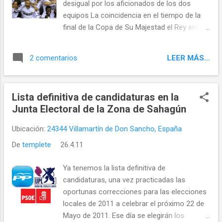
desigual por los aficionados de los dos
equipos La coincidencia en el tiempo de la
final de la Copa de Su Majestad el Rey entre
el Real Madrid y el Fútbol Club Barcelona y el
miércoles de Semana Santa, para muchos
LEER MÁS...
2 comentarios
primer día de vacaciones, hizo que los
seguidores de ambos contrincantes y del
deporte en general se reunieran en los bares
Lista definitiva de candidaturas en la
del pueblo para ver el encuentro y discutir
Junta Electoral de la Zona de Sahagún
con el vecino las jugadas más polémicas.
Ubicación:
24344 Villamartín de Don Sancho, España
De
templete
26.4.11
Ya tenemos la lista definitiva de
candidaturas, una vez practicadas las
oportunas correcciones para las elecciones
locales de 2011 a celebrar el próximo 22 de
Mayo de 2011. Ese día se elegirán los