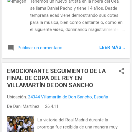
Tenemos un nuevo artista en la ribera del Cea,
(Tosca y Un Ballo in maschera), Londres (Luisa
se llama Daniel Pacho y tiene 14 años. Desde
Miller), Vienna (Il Trovatore), Buenos Aires
temprana edad viene demostrando sus dotes
(Cavalleria Rusticana), Santiago del Chile
para la música, bien como cantante o, como en
(Ernani), Bilbao (Turandot et Zigor), Gstaad,
el siguiente video, dominando magistralmente el
Rotterdam, Liège (Rigoletto, Tosca, Andrea
instrumento más completo que existe, el piano.
Chenier, Il Pirata, La Sonnambula, Il Trovatore ...),
En este fragmento podeis ver el concierto
Mars...
LEER MÁS...
Publicar un comentario
ofrecido recientemente por esta jóven promesa
en la iglesia de su localidad, Mozos de Cea.
EMOCIONANTE SEGUIMIENTO DE LA
FINAL DE COPA DEL REY EN
VILLAMARTÍN DE DON SANCHO
Ubicación:
24344 Villamartín de Don Sancho, España
De
Dani Martínez
26.4.11
La victoria del Real Madrid durante la
prorroga fue recibida de una manera muy