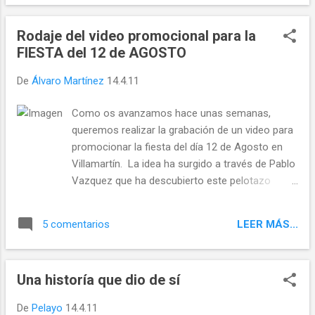
popular y catapultó a la localidad leonesa a
los libros de Historia por haber sido la
Rodaje del video promocional para la
segunda de toda España –después de Eibar,
FIESTA del 12 de AGOSTO
en Guipúzcoa- en proclamar la Segunda
República. Al responsable de tal hazaña lo
De
Álvaro Martínez
14.4.11
conocían todos los que participaban del
jolgorio en la plaza. Era Benito
Como os avanzamos hace unas semanas,
Pamparacuatro, hijo de la asturiana Nicanora
queremos realizar la grabación de un video para
y el sahagunense Valentín, hombre honrado
promocionar la fiesta del día 12 de Agosto en
de ideas liberales y trabajador que regentaba
Villamartín. La idea ha surgido a través de Pablo
con su hermana una mercería en el pueblo y
Vazquez que ha descubierto este pelotazo
que siempre se había mostrado sensible a
musical, pues bien se trataría de aprovechar
las necesidades de los más desfavorecidos.
esta Semana Santa para juntarnos un numeroso
LEER MÁS...
5 comentarios
grupo de gente, niños, jóvenes y mayores para
grabarnos al estilo de este videoclip, saliendo de
nuestras casas, por las calles y la era del pueblo.
Una historía que dio de sí
Necesitamos que metais en vuestra maleta o
busqueis en el baúl de los recuerdos todo tipo
De
Pelayo
14.4.11