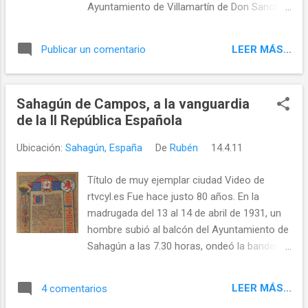
Ayuntamiento de Villamartín de Don Sancho
abierto para presentar su programa
y el resto, 6090 es lo que costeará la
electoral. Contactar a través de
Diputación de León. La Junta de Castilla y
eltemplete@gmail.com
LEER MÁS...
Publicar un comentario
León entre otras condiciones establece que
el proyecto debe estar finalizado antes del
31 de Diciembre de 2012 Fuente: BOCYL
Sahagún de Campos, a la vanguardia
de la II República Española
Ubicación:
Sahagún, España
De
Rubén
14.4.11
Título de muy ejemplar ciudad Video de
rtvcyl.es Fue hace justo 80 años. En la
madrugada del 13 al 14 de abril de 1931, un
hombre subió al balcón del Ayuntamiento de
Sahagún a las 7.30 horas, ondeó la bandera
tricolor y clamó: "Desde este momento
vivimos en régimen republicano... ¡Viva la
LEER MÁS...
4 comentarios
república!". El anuncio derivó en estallido