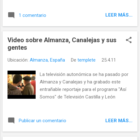
alcaldes y concejales de los ayuntamientos
de Almanza, Calzada del Coto, Castrotierra
LEER MÁS...
1 comentario
de Valmadrigal, Cea, Cebanico, El Burgo
Ranero, Escobar de Campos, Gordaliza del
Pino, Grajal de Campos, Sahagún, Santa
Video sobre Almanza, Canalejas y sus
Cristina de Valmadrigal, Santa María del
gentes
Monte de Cea, Villamartín de Don Sancho,
Villamol, Villamoratiel de las Matas,
Ubicación:
Almanza, España
De
templete
25.4.11
Villaselán, Villazanzo de Valderaduey y
Vallecillo, que conforman la Junta electoral
La televisión autonómica se ha pasado por
Zona de Sahagún. Pinchando en el siguiente
Almanza y Canalejas y ha grabado este
enlace teneis la relación de candidaturas
entrañable reportaje para el programa "Así
presentadas en cada municipio y sus
Somos" de Televisión Castilla y León
pedanías, así como el número de
presentación: Boletín Oficial de la Provincia
de León 25/04/11 CONSULTA LOS
LEER MÁS...
Publicar un comentario
RESULTADOS de todos los pueblos, los
alcaldes y concejales electos en EL
ESPECIAL INFORME RESULTADOS