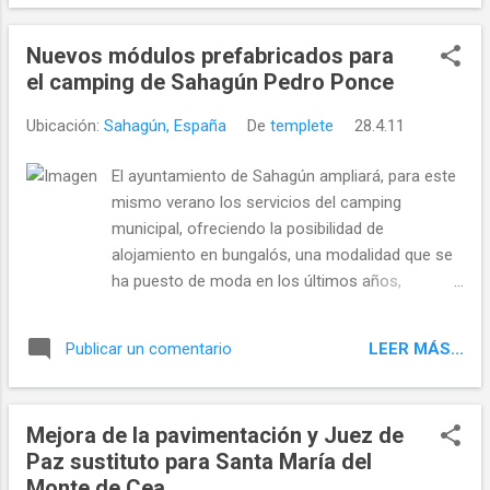
esta Semana Santa.
Nuevos módulos prefabricados para
el camping de Sahagún Pedro Ponce
Ubicación:
Sahagún, España
De
templete
28.4.11
El ayuntamiento de Sahagún ampliará, para este
mismo verano los servicios del camping
municipal, ofreciendo la posibilidad de
alojamiento en bungalós, una modalidad que se
ha puesto de moda en los últimos años,
sobretodo entre los más jovenes. De esta forma
la comarca contará con una nueva baza para el
LEER MÁS...
Publicar un comentario
fomento del turismo ya que actualmente en el
camping sólo se permiten acampadas en tienda,
autocaravana o similares. En los últimos días se
Mejora de la pavimentación y Juez de
han publicado con carácter urgente las bases y
Paz sustituto para Santa María del
el pliego de cláusulas por las que se regirá el
Monte de Cea