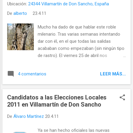
Ubicación:
24344 Villamartín de Don Sancho, España
la caravana esta en el aire porque muchos
De
alberto
23.4.11
se están haciendo los remolones a la hora
de apuntarse y no se dan cuenta de la gran
Mucho ha dado de que hablar este roble
oportunidad que pueden perder. En principio
milenario. Tras varias semanas intentando
el cupo esta abierto a más vecinos de la
dar con él, en el que todas las salidas
zona así que si eres uno de los solteros no
acababan como empezaban (sin ningún tipo
dudes en dejar pasar esta ocasión. Y si
de rastro). El viernes 25 de abril nos
conoceis a algún potencial interesado
disponemos a salir en busca de esta gran
animadlo!! Para más información...
leyenda que muy pronto se haría realidad.
LEER MÁS...
4 comentarios
Antes de nada, dar las gracias a Dani, Silvia y
Gala por formar parte en esta Historia que
nos a tenido a todos intrigados. También dar
Candidatos a las Elecciones Locales
las gracias al abuelo de Dani, ya que si no
2011 en Villamartín de Don Sancho
nos hubiera orientado de la manera que nos
lo explicó, jamás lo hubieramos encontrado...
De
Álvaro Martínez
20.4.11
Ya se han hecho oficiales las nuevas