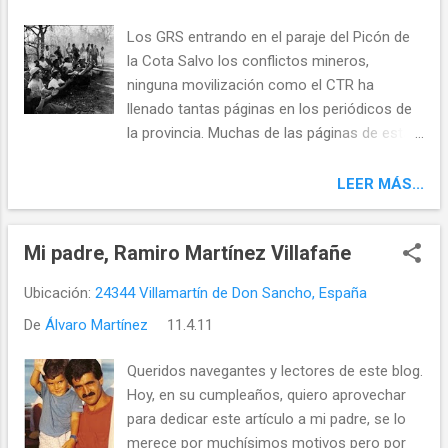
de ropa llamativa, gafas y demás complementos
y observeis bien los bailes de este videoclip para
Los GRS entrando en el paraje del Picón de
poder dejaros llevar luego ante las cámaras:
la Cota Salvo los conflictos mineros,
ANIMAROS A PARTICIPAR, será muy divertido y
ninguna movilización como el CTR ha
el resultado final después del montaje del video
llenado tantas páginas en los periódicos de
un recuerdo para toda la vida.
la provincia. Muchas de las páginas de esta
historia se escribieron en Villamartín, y
durante ese tiempo se crearon conflictos
LEER MÁS...
entre los vecinos por sus diferentes puntos
de vista. Afortunadamente estas diferencias
Mi padre, Ramiro Martínez Villafañe
se han ido limando año a año por parte de
todos, gracias a una gran capacidad de
Ubicación:
24344 Villamartín de Don Sancho, España
superación. Y es que una vez transcurrido
De
Álvaro Martínez
varios años, quedarse anclado en el pasado
11.4.11
no lleva a ningún sitio, más si cabe en un
Queridos navegantes y lectores de este blog.
pueblo tan pequeño que tiene que luchar por
Hoy, en su cumpleaños, quiero aprovechar
mantenerse lo más unido posible. Así
para dedicar este artículo a mi padre, se lo
resume La crónica de León los
merece por muchísimos motivos pero por
acontecimientos que se alargaron durante