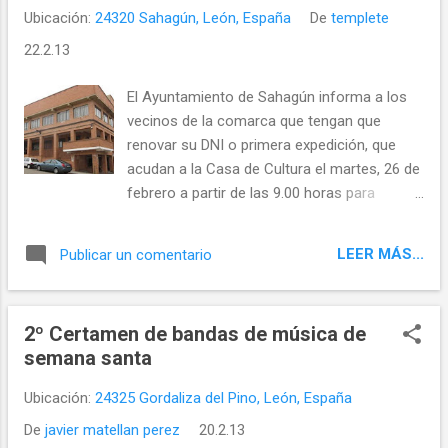
hermanos de Santiago de León
Ubicación:
24320 Sahagún, León, España
De
templete
encontramos imperante la misma Regla el
22.2.13
10 de febrero del 995, en una donación del
frater Sisebuto, siendo abadesa Imilo, et
El Ayuntamiento de Sahagún informa a los
Christi certatrices sub Regula Benedicti
vecinos de la comarca que tengan que
patris deservientes vel ceteras Christo
renovar su DNI o primera expedición, que
militantes et iugum Dei portantes in eodem
acudan a la Casa de Cultura el martes, 26 de
loco. El 16 de julio del 1020, el presbítero
febrero a partir de las 9.00 horas para
Félix, del monasterio doble de San Miguel de
recoger el número de orden en el que se les
la Vega [47] , junto a San Claudio y a orillas
atenderá ese mismo día.
del Bernesga, y el abad de Celanova, Manilán,
LEER MÁS...
Publicar un comentario
tran...
2º Certamen de bandas de música de
semana santa
Ubicación:
24325 Gordaliza del Pino, León, España
De
javier matellan perez
20.2.13