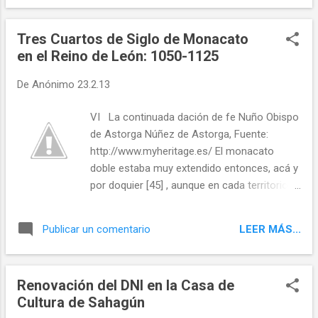
es, es algo grande...
Tres Cuartos de Siglo de Monacato
en el Reino de León: 1050-1125
De
Anónimo
23.2.13
VI La continuada dación de fe Nuño Obispo
de Astorga Núñez de Astorga, Fuente:
http://www.myheritage.es/ El monacato
doble estaba muy extendido entonces, acá y
por doquier [45] , aunque en cada territorio
hay que matizar la cronología, entre
nosotros desde luego mucho más
LEER MÁS...
Publicar un comentario
persistente; por ejemplo, Arouca lo fue
hasta 1154, cuando doña Toda transmitió su
propiedad de la casa a la abadesa Elvira
Renovación del DNI en la Casa de
Anes [46] . Pero ello no era óbice a la
Cultura de Sahagún
benedictinización. Así, en las monjas y los