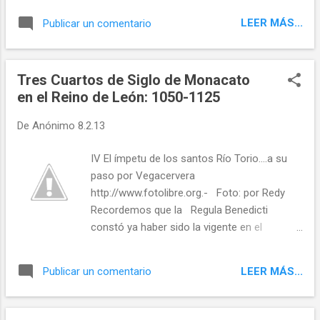
proyecto de innovación educativa, fue el de
LEER MÁS...
Publicar un comentario
las redes sociales, Twitter, y Facebook, al
servicio de la radio escolar. Al finalizar
disfrutaron de un sabroso chocolate.
Tres Cuartos de Siglo de Monacato
Twittear Seguir a @templeteORG Instalaté
en el Reino de León: 1050-1125
en tu móvil o tablet la REVISTA DIGITAL de
"El templete" Fuente: Diario de León
De
Anónimo
8.2.13
IV El ímpetu de los santos Río Torio....a su
paso por Vegacervera
http://www.fotolibre.org.- Foto: por Redy
Recordemos que la Regula Benedicti
constó ya haber sido la vigente en el
monasterio de los Santos Cosme y Damián
de Abellare [16] , a orillas del río Torío,
LEER MÁS...
Publicar un comentario
parece que a unas dos leguas de la ciudad
de León. El otorgante de la escritura que
contiene la mención, la primera de la