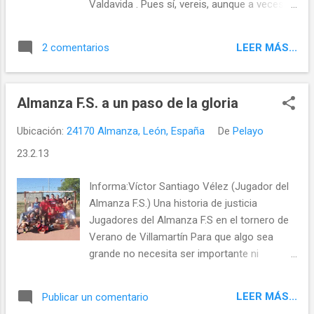
Valdavida . Pues sí, vereis, aunque a veces
hemos recordado capítulos tristes de
Valdavida , también existieron dias felices y
LEER MÁS...
2 comentarios
acontecimientos fabulosos, de gran
importancia que quedaron para siempre en
el recuerdo de sus vecinos ,como el que a
Almanza F.S. a un paso de la gloria
continuacion os relato.....
Ubicación:
24170 Almanza, León, España
De
Pelayo
23.2.13
Informa:Víctor Santiago Vélez (Jugador del
Almanza F.S.) Una historia de justicia
Jugadores del Almanza F.S en el tornero de
Verano de Villamartín Para que algo sea
grande no necesita ser importante ni
famoso, ni siquiera importa que sea bueno.
La historia del equipo de fútbol sala de
LEER MÁS...
Publicar un comentario
Almanza, como una historia de amigos que