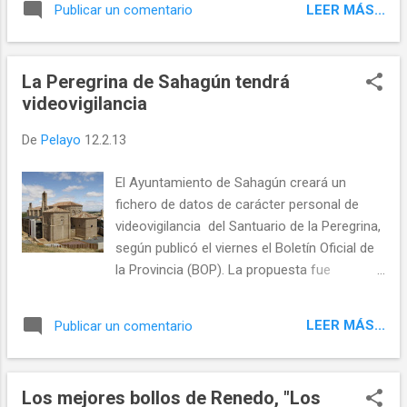
LEER MÁS...
Publicar un comentario
La Peregrina de Sahagún tendrá
videovigilancia
De
Pelayo
12.2.13
El Ayuntamiento de Sahagún creará un
fichero de datos de carácter personal de
videovigilancia del Santuario de la Peregrina,
según publicó el viernes el Boletín Oficial de
la Provincia (BOP). La propuesta fue
aprobada por la corporación municipal en el
pleno de diciembre y entre lo usos previstos
LEER MÁS...
Publicar un comentario
destaca la seguridad del santuario y su
perímetro. Fuente: Diario de León Twittear
Seguir a @templeteORG Instalaté en tu móvil
Los mejores bollos de Renedo, "Los
o tablet la REVISTA DIGITAL de "El templete"