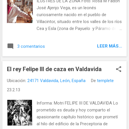
ILUSTRES DE LA ZONA Foto: Rosa M Fadón
José Ajenjo Vega, es un leonés
curiosamente nacido en el pueblo de
Villacintor, situado entre los valles de los ríos
Cea y Esla (zona de Payuelo y Páramo del
Reino de León), lugar estratégico de una
comarca vinculada históricamente a una
LEER MÁS...
3 comentarios
serie de prestigiosos monasterios
medievales: Sahagún, Trianos, Eslonza,
Escalada, Nogales, Sandoval, Gradefes y
El rey Felipe III de caza en Valdavida
Priorato de la Cenia.
Ubicación:
24171 Valdavida, León, España
De
templete
23.2.13
Informa: Motri FELIPE III DE VALDAVIDA Lo
prometido es deuda y hoy comparto el
apasionante capítulo histórico que prometí
al hilo del edificio de la Preceptoria de