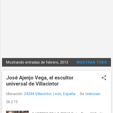
Mostrando entradas de febrero, 2013
MOSTRAR TODO
E
n
José Ajenjo Vega, el escultor
t
universal de Villacintor
r
a
Ubicación:
24344 Villacintor, León, España
De
Unknown
d
26.2.13
a
s