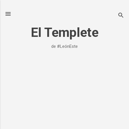
Ir al contenido principal
El Templete
de #LeónEste