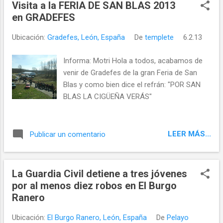
Visita a la FERIA DE SAN BLAS 2013
observancia benedictina en la Península
en GRADEFES
fuera de la Marca, el día 3 de abril del año
905, fue el rey Alfonso III, y su destinatario el
Ubicación:
Gradefes, León, España
De
templete
6.2.13
abad Cixila, un mozárabe inmigrado, acaso
de Toledo. Huelga comentar el dato. Bíblia
Informa: Motri Hola a todos, acabamos de
sacra de León...encargada al Monasterio de
venir de Gradefes de la gran Feria de San
Abellar Fuente: http://www.turismo-
Blas y como bien dice el refrán: "POR SAN
prerromanico.es Pero fijémonos en que
BLAS LA CIGÜEÑA VERÁS"
junto a la presencia notarial del texto que
encarnaba el nuevo régimen nos
encontramos con la de su libro
LEER MÁS...
Publicar un comentario
materialmente, detalle que nos lleva a
subrayar una vez más la índole codicológica
de la penetración de esta obse...
La Guardia Civil detiene a tres jóvenes
por al menos diez robos en El Burgo
Ranero
Ubicación:
El Burgo Ranero, León, España
De
Pelayo