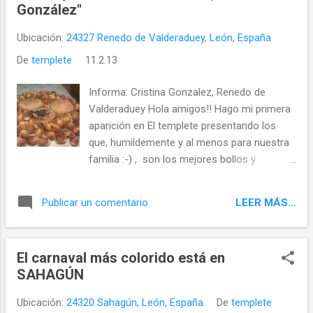
González"
Ubicación:
24327 Renedo de Valderaduey, León, España
De
templete
11.2.13
Informa: Cristina Gonzalez, Renedo de
Valderaduey Hola amigos!! Hago mi primera
aparición en El templete presentando los
que, humildemente y al menos para nuestra
familia :-) , son los mejores bollos y
magdalenas de León
LEER MÁS...
Publicar un comentario
El carnaval más colorido está en
SAHAGÚN
Ubicación:
24320 Sahagún, León, España
De
templete