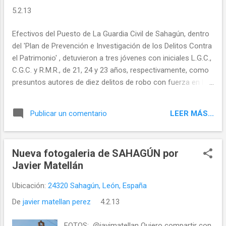
5.2.13
Efectivos del Puesto de La Guardia Civil de Sahagún, dentro
del 'Plan de Prevención e Investigación de los Delitos Contra
el Patrimonio' , detuvieron a tres jóvenes con iniciales L.G.C.,
C.G.C. y R.M.R., de 21, 24 y 23 años, respectivamente, como
presuntos autores de diez delitos de robo con fuerza en las
cosas y una falta de daños ocurridos en la comarca de El
Burgo Ranero entre los meses de agosto de 2012 y enero
LEER MÁS...
Publicar un comentario
de 2013.
Nueva fotogaleria de SAHAGÚN por
Javier Matellán
Ubicación:
24320 Sahagún, León, España
De
javier matellan perez
4.2.13
FOTOS: @javimatellan Quiero compartir con