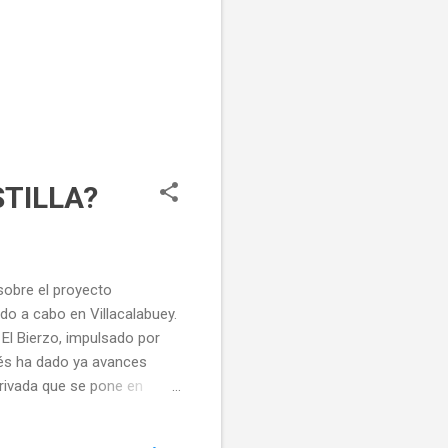
STILLA?
sobre el proyecto
do a cabo en Villacalabuey.
El Bierzo, impulsado por
nés ha dado ya avances
privada que se pone en
ropea a través de Ciuden- y
iere grandes dosis de