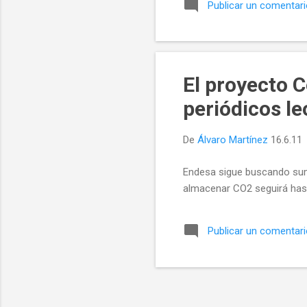
Publicar un comentar
sec
a e
alm
una
El proyecto C
periódicos l
De
Álvaro Martínez
16.6.11
Endesa sigue buscando sum
almacenar CO2 seguirá has
Publicar un comentar