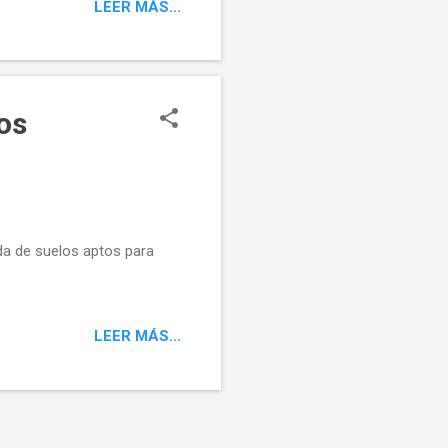
LEER MÁS...
onde definitivamente se va
eligrosos -una vez
que esté en funcionamiento
los
a de suelos aptos para
LEER MÁS...