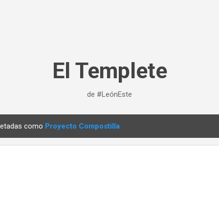
Ir al contenido principal
El Templete
de #LeónEste
quetadas como
Proyecto Compostilla