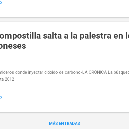
io
retismo Como vemos, el plan incluye seguir escondiendo el lugar d
nterrar el CO2, teniendo en cuenta que se van a producir residuos p
acenados- a gran escala a partir del año 2015, año que se espera 
 planta de 300 MW. ¿Cuáles s...
ompostilla salta a la palestra en 
eoneses
ideros donde inyectar dióxido de carbono-LA CRÓNICA La búsqued
ta 2012
io
MÁS ENTRADAS