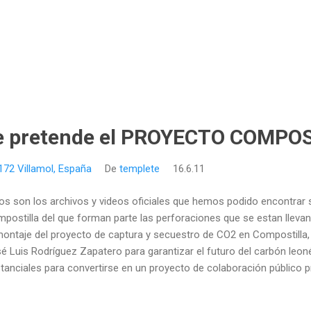
ue pretende el PROYECTO COMPO
4172 Villamol, España
De
templete
16.6.11
os son los archivos y videos oficiales que hemos podido encontrar 
postilla del que forman parte las perforaciones que se estan llevan
montaje del proyecto de captura y secuestro de CO2 en Compostilla, 
é Luis Rodríguez Zapatero para garantizar el futuro del carbón leo
tanciales para convertirse en un proyecto de colaboración público 
os de Endesa, que así recibe la financiación pública -de la Unión Eu
alguna manera parece que va a quedarse con este negocio que requ