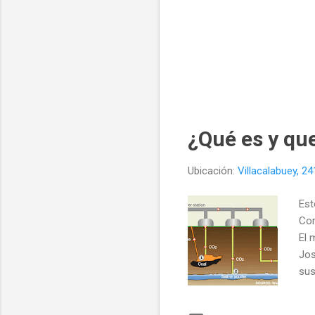
¿Qué es y q
Ubicación:
Villacalabuey, 2
Est
Com
El 
Jos
sus
man
de 