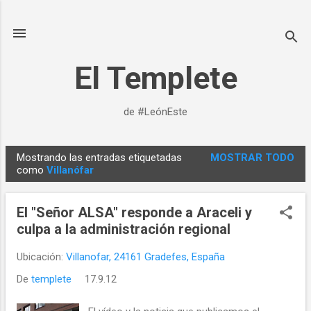
Ir al contenido principal
El Templete
de #LeónEste
Mostrando las entradas etiquetadas
MOSTRAR TODO
E
como
Villanófar
n
t
El "Señor ALSA" responde a Araceli y
r
culpa a la administración regional
a
d
Ubicación:
Villanofar, 24161 Gradefes, España
a
De
templete
17.9.12
s