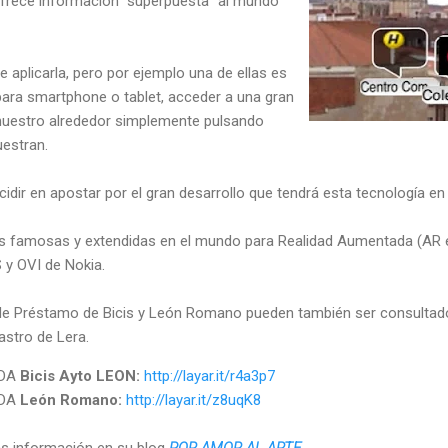
 ofrece información "superpuesta" al mundo
e aplicarla, pero por ejemplo una de ellas es
para smartphone o tablet, acceder a una gran
nuestro alrededor simplemente pulsando
estran.
dir en apostar por el gran desarrollo que tendrá esta tecnología en
s famosas y extendidas en el mundo para Realidad Aumentada (AR e
S y OVI de Nokia.
e Préstamo de Bicis y León Romano pueden también ser consultado
astro de Lera.
ADA
Bicis Ayto LEON:
http://layar.it/r4a3p7
DA
León Romano:
http://layar.it/z8uqK8
s información en su blog
POR AMOR AL ARTE