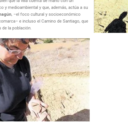
bién que la villa cuenta de mano con un
ico y medioambiental y que, además, actúa a su
hagún
, –el foco cultural y socioeconómico
comarca– e incluso el Camino de Santiago, que
 de la población.