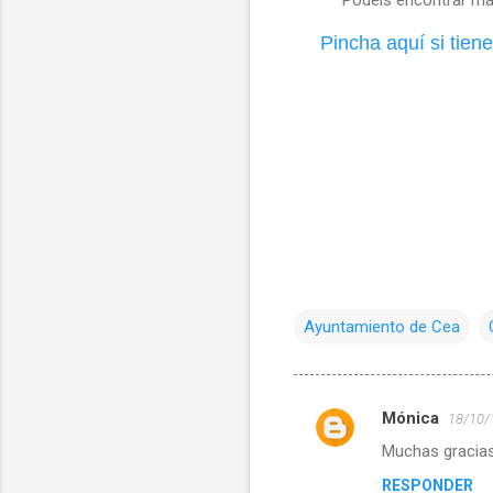
Pincha aquí si tien
Ayuntamiento de Cea
Mónica
18/10/
C
Muchas gracias
o
RESPONDER
m