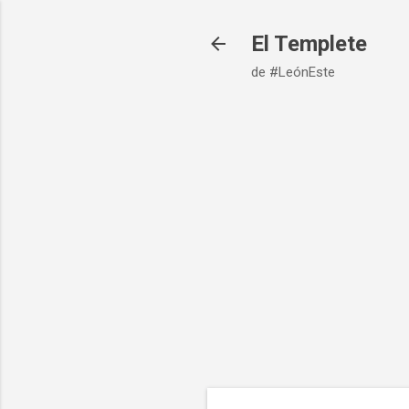
El Templete
de #LeónEste