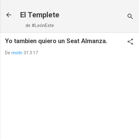
Ir al contenido principal
El Templete
de #LeónEste
Yo tambien quiero un Seat Almanza.
De
motri
31.3.17