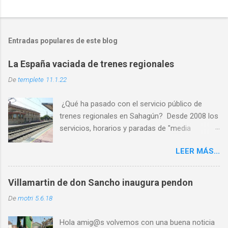
Entradas populares de este blog
La España vaciada de trenes regionales
De
templete
11.1.22
¿Qué ha pasado con el servicio público de
trenes regionales en Sahagún? Desde 2008 los
servicios, horarios y paradas de "media
distancia" se han reducido en torno al 65%
LEER MÁS...
PASO 1: Servicio deficiente ✅ PASO 2: Malos
horarios ✅ PASO 3: Los usuarios son
expulsados por las escasas opciones ✅ PASO
Villamartin de don Sancho inaugura pendon
4: Cierre por falta de usuarios ⏳ Al abandono
De
motri
5.6.18
progresivo de las líneas históricas del
ferrocarril que venimos sufriendo en la última
Hola amig@s volvemos con una buena noticia
década, se le une ahora l a nueva estrategia de