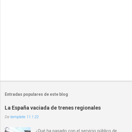
r
i
o
s
Entradas populares de este blog
La España vaciada de trenes regionales
De
templete
11.1.22
¿Qué ha pasado con el servicio público de