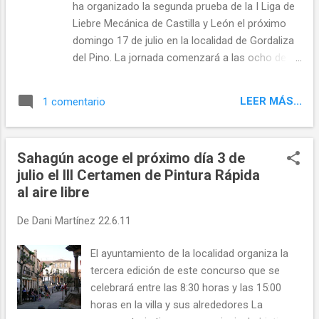
ha organizado la segunda prueba de la I Liga de
Liebre Mecánica de Castilla y León el próximo
domingo 17 de julio en la localidad de Gordaliza
del Pino. La jornada comenzará a las ocho de la
mañana con las inscripciones de los
participantes y el sorteo de las posiciones, para
LEER MÁS...
1 comentario
después pasar a las series de carreras. La
competición se celebrará en un espacio
habilitado para tal fin por el Ayuntamiento de la
Sahagún acoge el próximo día 3 de
localidad, una pista de tierra acondicionada
julio el III Certamen de Pintura Rápida
sobre un rastrojo. Los organizadores tienen
al aire libre
previsto contar con una participación similar a la
primera carrera disputada hace 15 días en
De
Dani Martínez
22.6.11
Cuellar, Segovia, en la que tomaron parte 49
lebreles de la región. Al finalizar la prueba, se
El ayuntamiento de la localidad organiza la
dará a conocer la nueva fecha de la carrera que
tercera edición de este concurso que se
se debería haber disputado ya en la localidad de
celebrará entre las 8:30 horas y las 15:00
Medina del Campo y que fue suspendida por
horas en la villa y sus alrededores La
problemas de carácter burocrático. La