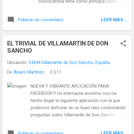
convocatoria tiene como principal objetivo
competición perdiente, una de las siete que
promover la afición a la pintura y dar a
forman esta liga, tendrá lugar en la villa val...
conocer entre el gran público la obra
LEER MÁS...
Publicar un comentario
pictórica de todos los artistas participantes,
así como mostrar las diferentes visiones
personales que los creadores tienen sobre
EL TRIVIAL DE VILLAMARTIN DE DON
el municipio. En esta ocasión, el tema
SANCHO
elegido es “Sahagun, Centro del Camino”
Podrán participar en esta iniciativa todos los
Ubicación:
24344 Villamartín de Don Sancho, España
pintores mayores de 18 años, tanto
De
Álvaro Martínez
3.5.11
profesionales como aficionados. Para ello,
deberán acudir a la cita a la fecha y hora
NUEVA Y VIBRANTE APLICACIÓN PARA
indicada provistos de sus herramientas de
FACEBOOK!!! Un internauta anónimo nos ha
trabajo, siendo como requisito indispensable
hecho llegar la siguiente aplicación con la que
que el soporte sobre el que se realice la
podemos disfrutar de un buen rato contestando
pintura tenga unas dimensiones mínimas de
preguntas sobre Villamartín de Don Sancho.
50 x 50 cms. Cada concursante, que solo
PINCHA AQUÍ PARA EMPEZAR A JUGAR
podrá presentar una pieza al concurso,
Disfrutad del juego y contestad las máximas
deberá aportar también un caballete donde
LEER MÁS...
Publicar un comentario