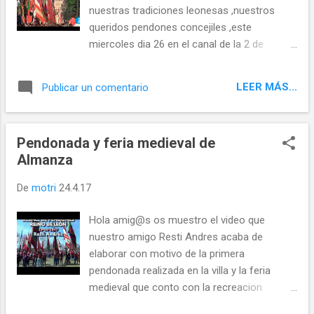
telediarios de todo el pais .... Un poco de
nuestras tradiciones leonesas ,nuestros
Historia: La
queridos pendones concejiles ,este
Virgen de Catrotierra está considerada la
miercoles dia 26 en el canal de la 2 de
Diosa Leonesa de la Lluvia; la tradición
nuestra television publica un amplio
vincula la existencia...
reportaje sobre los pendones realizado por
LEER MÁS...
Publicar un comentario
Alvaro y Maria con la colaboracion de la
asociación de pendones del Reino de Leon a
dado a conocerlos en nuestro pais y parte
Pendonada y feria medieval de
del mundo gracias al canal internacional de
Almanza
RTVE . Para los que os lo habeis perdido os
envio el Enlace del programa en RTVE a la
De
motri
24.4.17
carta para que podais verlo a partir del
minuto 42 mas o menos .
Hola amig@s os muestro el video que
.....porque nunca
nuestro amigo Resti Andres acaba de
debemos de olvidar de donde somos y de
elaborar con motivo de la primera
donde venimos.... @templeteORG Twittear
pendonada realizada en la villa y la feria
Seguir a @templeteORG
medieval que conto con la recreacion
historica de la visita real de su Alteza Don