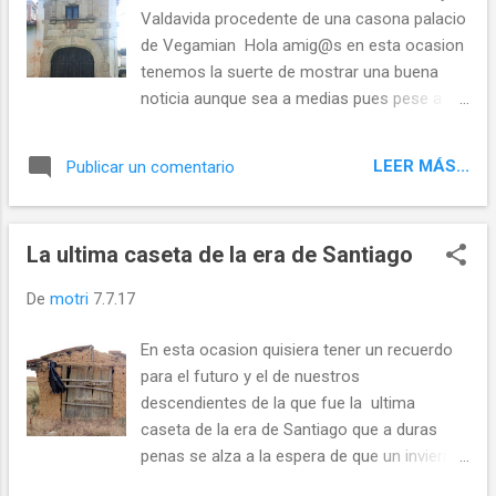
Valdavida procedente de una casona palacio
de Vegamian Hola amig@s en esta ocasion
tenemos la suerte de mostrar una buena
noticia aunque sea a medias pues pese a la
reforma de parte de la casa forestal del
monte de Riocamba de CEA y VALDAVIDA
LEER MÁS...
Publicar un comentario
aun quedan muchas dependencias anexas a
ella en un estado deporable de abandono y
dejadez que hizo que dicho patrimonio
La ultima caseta de la era de Santiago
formara parte de la lista roja Roja de
patrimonio de Hispania Nostra pero bueno
De
motri
7.7.17
por algo se empieza y es de agradecer que
poco a poco vaya recuperando la grandeza
En esta ocasion quisiera tener un recuerdo
que tubo y que nunca debió de haber
para el futuro y el de nuestros
perdido.... Casa forestal hace 3 veranos
descendientes de la que fue la ultima
Despues de mas de un año en obras hoy
caseta de la era de Santiago que a duras
podemos ver la fachada colocada en un
penas se alza a la espera de que un invierno
lugar mas visto y consolidada y se han
de los de antes la eche a abajo.... Se trata de