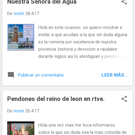
Nuestra Señora del Agua
flora ni fauna alguna ,robles centenarios y de
gran talla sucumben como trofeos ante la
De
motri
28.4.17
horda que no deja titere sin cabeza a su
paso caminos destrozados,matarrasas y
Hola en esta ocasion os quiero mostrar e
cientos de caminos o autopistas que
invitar a que acudais a la que sin duda alguna
curiosamente siempre se hacen por donde
es la romeria por excelencia de nuestra
esta la mejor leña y quedando las peores
provincia ,historia y devocion a raudales
matas medio secas torcidas y sin anobar
durante siglos asi lo atestiguan y pendones
.... Con una unica mision ,la de hacer las
,muchos pendones que gracias a esta
maximas toneladas de madera posible en el
romeria se han conservado hasta nuestros
minimo tiempo posible y d...
LEER MÁS...
Publicar un comentario
dias. Mas de un centenar de pendones
caminan durante 19 km junto a la Virgen
rodeada de miles de personas en ocasiones
Pendones del reino de leon en rtve.
contabilizadas mas de 25000-30000, entre El
Santuario de Castrotierra y la catedral de
De
motri
26.4.17
Astorga y viceversa que si se celebrara en
otras tierras y no en nuestra provincia no
Hola una vez mas me toca informaros
me cabe la mas minima duda que abriria los
sobre la que sin duda sea la mas colorida de