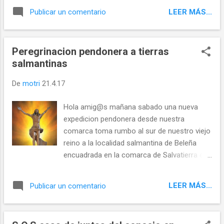
Alfonso IX de Leon y la entrega del fuero a
LEER MÁS...
Publicar un comentario
la villa .
La pendonada comenzo con el recuerdo
y un minuto de silencio en honor de nuestra
Peregrinacion pendonera a tierras
compañera Cristina que desde nuestro
salmantinas
hermoso cielo leones contempla con gran
orgullo sus queridos pendones .
De
motri
21.4.17
Descanse en paz . Porque nunca debemos
olvidar de donde somos y de donde
Hola amig@s mañana sabado una nueva
venimos.... @templeteORG Twittear Seguir a
expedicion pendonera desde nuestra
@templeteORG
comarca toma rumbo al sur de nuestro viejo
reino a la localidad salmantina de Beleña
encuadrada en la comarca de Salvatierra en
Guijuelo.Se trata del Via lucis que la
asociación de amigos del camino de
LEER MÁS...
Publicar un comentario
Santiago via de la plata de Fuenterrobles de
Salvatierra (Acasan)organiza desde hace ya
21 años este Via Lucis recorre 30 kilometros