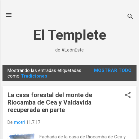
Ir al contenido principal
El Templete
de #LeónEste
Mostrando las entradas etiquetadas
MOSTRAR TODO
E
como
Tradiciones
n
t
La casa forestal del monte de
r
Riocamba de Cea y Valdavida
a
recuperada en parte
d
a
De
motri
11.7.17
s
Fachada de la casa de Riocamba de Cea y