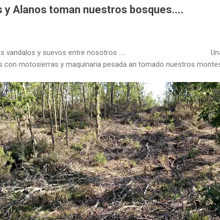
 y Alanos toman nuestros bosques....
 pocos vandalos y suevos entre nosotros ..... Una ho
os con motosierras y maquinaria pesada an tomado nuestros montes