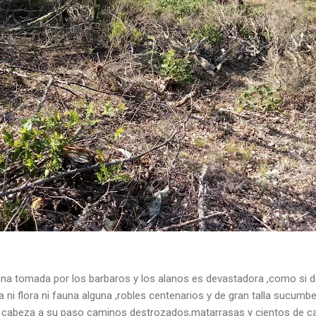
 zona tomada por los barbaros y los alanos es devastadora ,como si 
 ni flora ni fauna alguna ,robles centenarios y de gran talla sucum
in cabeza a su paso caminos destrozados,matarrasas y cientos de 