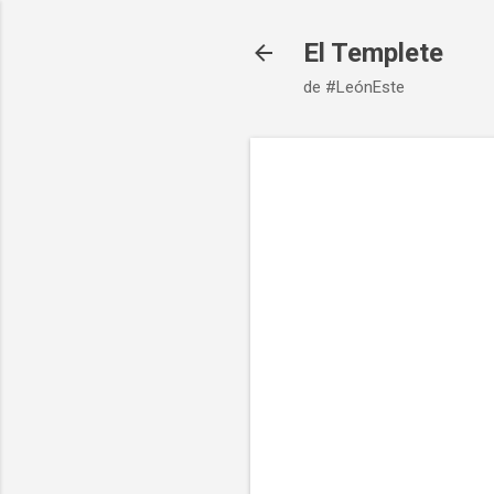
El Templete
de #LeónEste