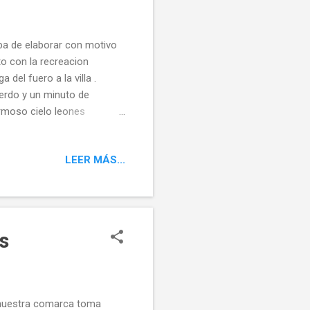
ba de elaborar con motivo
to con la recreacion
trega del fuero a la villa .
n minuto de
rmoso cielo leones
en paz . Porque nunca
 Twittear Seguir a
LEER MÁS...
s
nuestra comarca toma