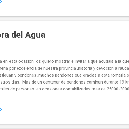
io
emismo botanico excepcional por estas latitudes que gracias a la 
 terreno forma estos ecosistemas que son los Abedulares del soto
davida siendo estos bosquetes de ribera los mas meridionales de nu
epcionales donde incluso se pueden observar grandes A...
ra del Agua
a en esta ocasion os quiero mostrar e invitar a que acudais a la que
eria por excelencia de nuestra provincia ,historia y devocion a rauda
stiguan y pendones ,muchos pendones que gracias a esta romeria 
stros dias. Mas de un centenar de pendones caminan durante 19 km
miles de personas en ocasiones contabilizadas mas de 25000-30000,
trotierra y la catedral de Astorga y viceversa que si se celebrara en
stra provincia no me cabe la mas minima duda que abriria los telediar
io
co de Historia: La Virgen de Catrotierra está co
nesa de la Lluvia; la tradición vincula la existencia...