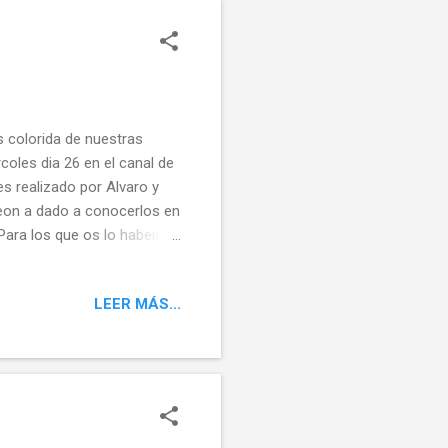
 colorida de nuestras
coles dia 26 en el canal de
es realizado por Alvaro y
Leon a dado a conocerlos en
Para los que os lo habeis
ais verlo a partir del
nca debemos de
LEER MÁS...
r Seguir a @templeteORG