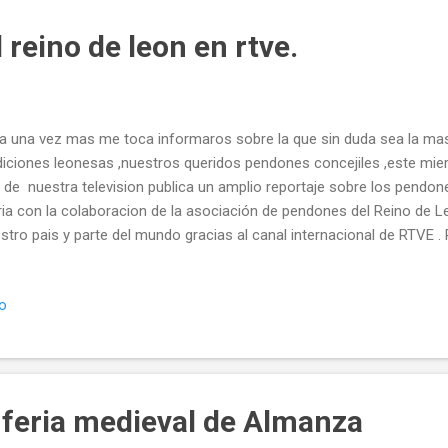
reino de leon en rtve.
a una vez mas me toca informaros sobre la que sin duda sea la mas
diciones leonesas ,nuestros queridos pendones concejiles ,este mier
2 de nuestra television publica un amplio reportaje sobre los pendon
ia con la colaboracion de la asociación de pendones del Reino de 
stro pais y parte del mundo gracias al canal internacional de RTVE . 
dido os envio el Enlace del programa en RTVE a la carta para que pod
inuto 42 mas o menos . .....porque nu
io
idar de donde somos y de donde venimos.... @templeteORG Twittea
feria medieval de Almanza