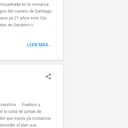
a encuadrada en la comarca
migos del camino de Santiago
 hace ya 21 años este Via
les de Salvatierra,
 tirados por burros y
que el pasado Agosto
LEER MÁS...
ebanega entre Santo Toribio
os se procede al
 nuestras tradiciones
e nuestros Pueblos y
 la casa de juntas de
del que existe ya costancia
describe el bien sus