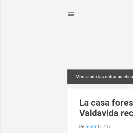
Mostrando las entradas eti
E
n
t
La casa fore
r
a
Valdavida re
d
a
De
motri
11.7.17
s