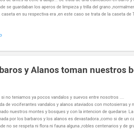
de se guardaban los aperos de limpieza y trilla del grano ,normalme
 caseta en su respectiva era ,en este caso se trata de la caseta de 
un conserva en su interior la maquinaria de trillar y limpiar el grano 
llo que sirven de portilleras... De la era de Santiago, la mas alejada d
io
moso cepo que en tiempos saciaba la sed de animales y personas...
rte que la caseta y esta practicamente perdido como se perdio el r
antaron en este paraje en el siglo X el monasterio de Santiago de Val
baros y Alanos toman nuestros bo
r si no teniamos ya pocos vandalos y suevos entre
da de vociferantes vandalos y alanos ataviados con motosierras y 
ado nuestros montes y bosques y con la intencion de quedarse. La s
ada por los barbaros y los alanos es devastadora ,como si de un c
de no se respeta ni flora ni fauna alguna ,robles centenarios y de 
feos ante la horda que no deja titere sin cabeza a su paso caminos