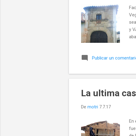
Fac
Veg
sea
y V
aba
pat
poc
Publicar un comentar
hac
lug
que
val
La ultima cas
De
motri
7.7.17
En 
fue
de 