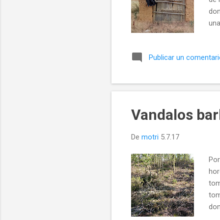
don
una
y a
tri
Publicar un comentar
her
sue
lev
Vandalos bar
De
motri
5.7.17
Po
hor
tom
tom
don
tro