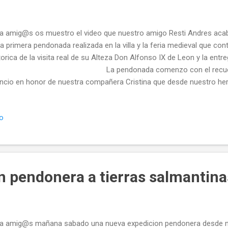
a amig@s os muestro el video que nuestro amigo Resti Andres aca
la primera pendonada realizada en la villa y la feria medieval que con
torica de la visita real de su Alteza Don Alfonso IX de Leon y la en
a pendonada comenzo con el recuerdo y u
encio en honor de nuestra compañera Cristina que desde nuestro he
ntempla con gran orgullo sus queridos pendones . Descanse 
emos olvidar de donde somos y de donde venimos.... @templeteORG
io
empleteORG
n pendonera a tierras salmantina
a amig@s mañana sabado una nueva expedicion pendonera desde 