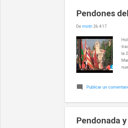
Pendones del 
De
motri
26.4.17
Hol
tra
la 
Mar
nue
per
m
Publicar un comentar
olv
Pendonada y 