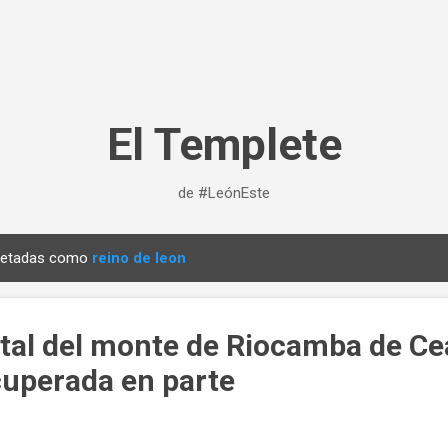
Ir al contenido principal
El Templete
de #LeónEste
quetadas como
reino de leon
stal del monte de Riocamba de Ce
cuperada en parte