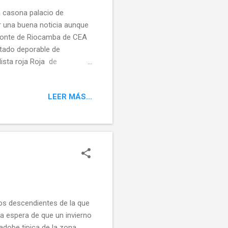
 casona palacio de
 una buena noticia aunque
 monte de Riocamba de CEA
tado deporable de
ista roja Roja de
e agradecer que poco a
 perdido.... Casa forestal
LEER MÁS...
la fachada colocada en un
etejado la casa forestal
na pena que no se ponga en
ros descendientes de la que
la espera de que un invierno
 adobe tipica de la zona