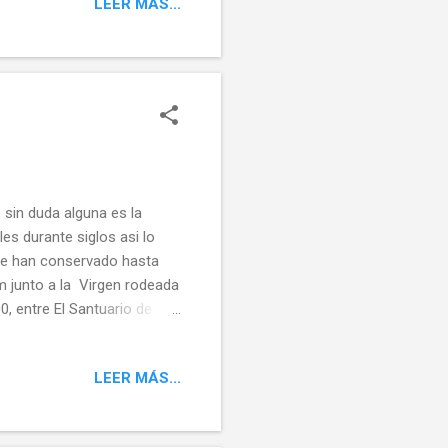
LEER MÁS...
gran cantidad de humedad
 del arroyo Riocamba de
estra provincia y
 sin duda alguna es la
les durante siglos asi lo
se han conservado hasta
 junto a la Virgen rodeada
 entre El Santuario de
 otras tierras y no en
ios de todo el pais .... Un
LEER MÁS...
nsiderada la Diosa