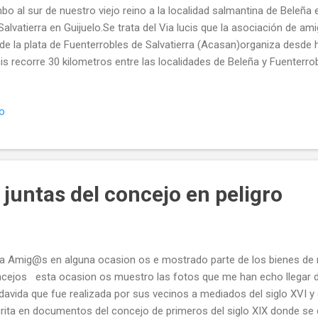
bo al sur de nuestro viejo reino a la localidad salmantina de Beleñ
Salvatierra en Guijuelo.Se trata del Via lucis que la asociación de a
 de la plata de Fuenterrobles de Salvatierra (Acasan)organiza desde
is recorre 30 kilometros entre las localidades de Beleña y Fuenterrob
itaneado por el incansable Padre Blas y sus famosos carros arrieros
as. En esta ocasion y como agradecimiento a su entreñable visita 
io
lizo con los carros y los burros por nuestra recien estrenada ruta li
Liebana y Sahagun recorriendo nuestros pequeños pueblos y concej
manamiento y devolver aquella visita junto con la mas coloridola de
nesas que son nuestros pendones . La madre de t...
 juntas del concejo en peligro
a Amig@s en alguna ocasion os e mostrado parte de los bienes d
cejos esta ocasion os muestro las fotos que me han echo llegar de
davida que fue realizada por sus vecinos a mediados del siglo XVI y 
rita en documentos del concejo de primeros del siglo XIX donde se 