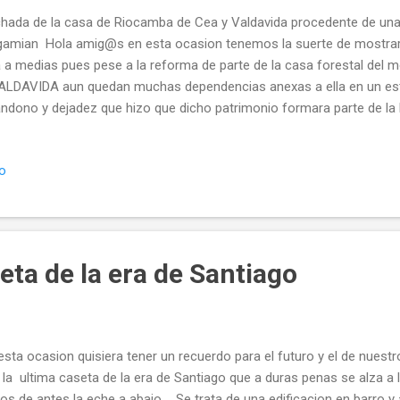
hada de la casa de Riocamba de Cea y Valdavida procedente de una
amian Hola amig@s en esta ocasion tenemos la suerte de mostrar
 a medias pues pese a la reforma de parte de la casa forestal del
ALDAVIDA aun quedan muchas dependencias anexas a ella en un es
ndono y dejadez que hizo que dicho patrimonio formara parte de la l
rimonio de Hispania Nostra pero bueno por algo se empieza y es d
o vaya recuperando la grandeza que tubo y que nunca debió de haber
io
e 3 veranos Despues de mas de un año en obras hoy podemos ver 
ar mas visto y consolidada y se han reedificado ambos torreones y r
 tanta falta tenia. Durante las obras de montaje de la fachada Es u
or el edificio y los adyacentes con algun ...
eta de la era de Santiago
esta ocasion quisiera tener un recuerdo para el futuro y el de nuest
 la ultima caseta de la era de Santiago que a duras penas se alza a 
los de antes la eche a abajo.... Se trata de una edificacion en barro y