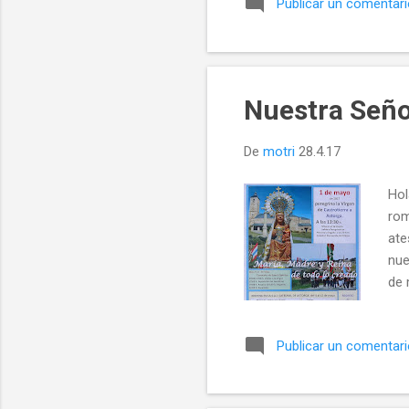
Publicar un comentar
end
del
Val
exc
Nuestra Seño
De
motri
28.4.17
Hol
rom
ate
nue
de 
Cas
nue
Publicar un comentar
po
Leo