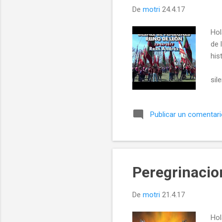
De
motri
24.4.17
Hol
de 
his
L
sil
co
deb
Publicar un comentar
@t
Peregrinacio
De
motri
21.4.17
Hol