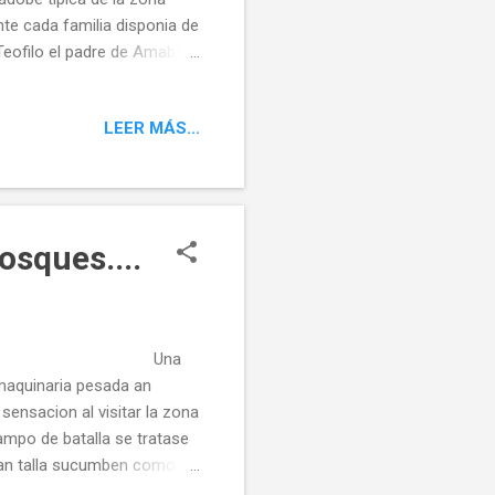
nte cada familia disponia de
Teofilo el padre de Amabilio
llamada veldadora y algun
el pueblo pero con un
LEER MÁS...
 hoy en dia corre la misma
ecuerdo de los monjes que
davida con s...
sques....
 nosotros ..... Una
maquinaria pesada an
ensacion al visitar la zona
ampo de batalla se tratase
gran talla sucumben como
 destrozados,matarrasas y