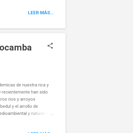
or donde esta la mejor
LEER MÁS...
... Con una unica mision
o posible y d...
Riocamba
demicas de nuestra rica y
 recientemente han sido
ros rios y arroyos
edul y el arrollo de
dioambiental y natural sin
 dos nuevos " titulos
Y dentro de ellos un