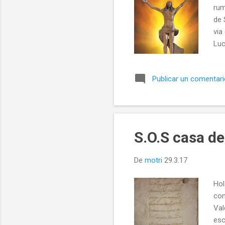
rum
de 
via
Luc
cap
mul
Publicar un comentar
rea
de 
her
leo
S.O.S casa de
De
motri
29.3.17
Hol
con
Val
esc