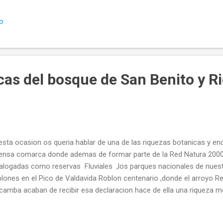
ntos de caminos o autopistas que curiosamente siempre se hacen p
io
a y quedando las peores matas medio secas torcidas y sin anobar .
 de hacer las maximas toneladas de madera posible en el minimo tiemp
cas del bosque de San Benito y 
esta ocasion os queria hablar de una de las riquezas botanicas y en
ensa comarca donde ademas de formar parte de la Red Natura 2000
alogadas como reservas Fluviales ,los parques nacionales de nuest
lones en el Pico de Valdavida Roblon centenario ,donde el arroyo Reb
camba acaban de recibir esa declaracion hace de ella una riqueza me
cedentes en otras zonas del pais ,a la que tenemos que sumar estos
urales" conseguidos a nivel nacional que son las Reservas fluviales 