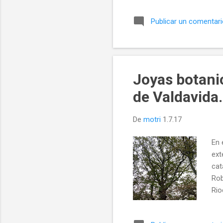
cie
Publicar un comentar
leñ
,la
Joyas botani
de Valdavida.
De
motri
1.7.17
En 
ext
cat
Rob
Rio
pre
nat