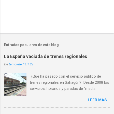
Entradas populares de este blog
La España vaciada de trenes regionales
De
templete
11.1.22
¿Qué ha pasado con el servicio público de
trenes regionales en Sahagún? Desde 2008 los
servicios, horarios y paradas de "media
distancia" se han reducido en torno al 65%
LEER MÁS...
PASO 1: Servicio deficiente ✅ PASO 2: Malos
horarios ✅ PASO 3: Los usuarios son
expulsados por las escasas opciones ✅ PASO