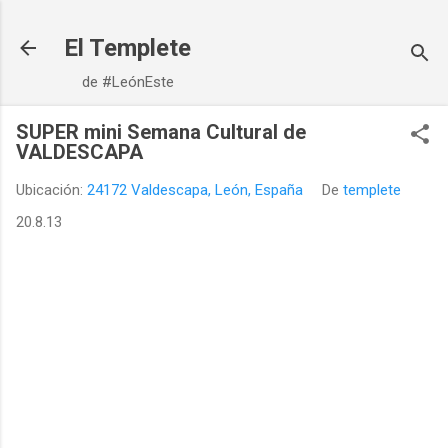
Ir al contenido principal
El Templete
de #LeónEste
SUPER mini Semana Cultural de
VALDESCAPA
Ubicación:
24172 Valdescapa, León, España
De
templete
20.8.13