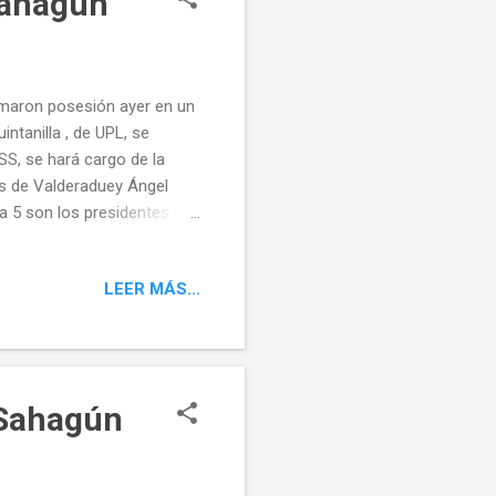
Sahagún
omaron posesión ayer en un
ntanilla , de UPL, se
SS, se hará cargo de la
las de Valderaduey Ángel
ra 5 son los presidentes que
 de Sotillo de Cea Teodoro
ñas Javier Gil Bartolomé
LEER MÁS...
sé María Martínez Godos ,
s nuevos alcaldes
 Sahagún