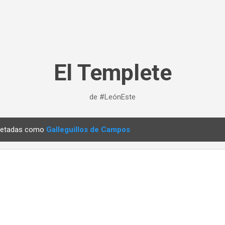
Ir al contenido principal
El Templete
de #LeónEste
quetadas como
Galleguillos de Campos