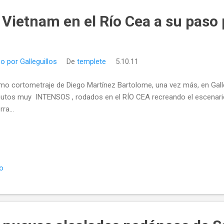
 ...
 Vietnam en el Río Cea a su paso 
o por Galleguillos
De
templete
5.10.11
imo cortometraje de Diego Martínez Bartolome, una vez más, en Gal
utos muy INTENSOS , rodados en el RÍO CEA recreando el escenario 
rra...
io