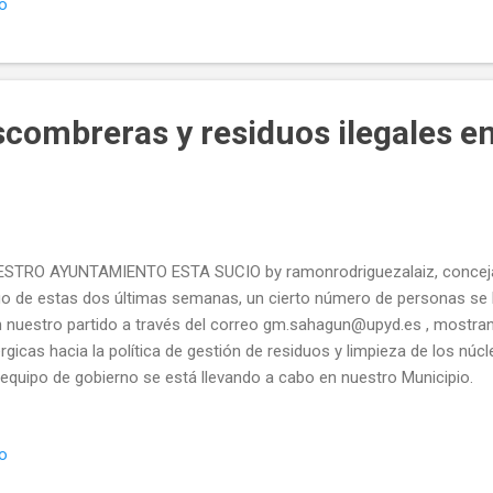
io
rra civil. El nuevo centenario recibió distintos signos de los años viv
ntras se lo permitió su salud, la caza de la perdiz. Calvo hizo gala de
mente y quiso agradecer a todos el homenaje y los muchos detalles 
regaron. Calvo, rodeado de s...
combreras y residuos ilegales 
STRO AYUNTAMIENTO ESTA SUCIO by ramonrodriguezalaiz, conceja
go de estas dos últimas semanas, un cierto número de personas se
 nuestro partido a través del correo gm.sahagun@upyd.es , mostr
rgicas hacia la política de gestión de residuos y limpieza de los núc
 equipo de gobierno se está llevando a cabo en nuestro Municipio.
io