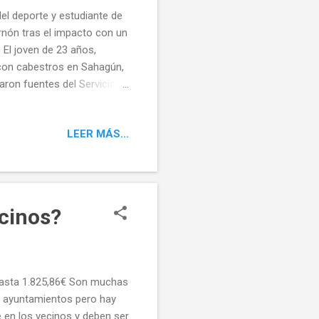
del deporte y estudiante de
ernón tras el impacto con un
 El joven de 23 años,
 con cabestros en Sahagún,
aron fuentes del Servicio
de la localidad de
ro de salud de Sahagún
LEER MÁS...
a trasladar al herido.
ción al fallecer finalmente
o después de que comenzara
ecinos?
 hasta 1.825,86€ Son muchas
s ayuntamientos pero hay
 en los vecinos y deben ser