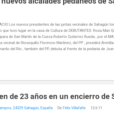
s nuevos alcalades pedáneos de 
CIO Los nuevos presidentes de las juntas vecinales de Sahagún t
o que tuvo lugar en la casa de Cultura de DEBUTANTES: Rosa Mari Qui
para de San Martín de la Cueza Roberto Gutierrez Rueda , por el MA
ta vecinal de Riosequillo Florencio Martinez, del PP , presidirá Arenil
nardo del Río , también del PP, debuta al frente de la pedanía de Joa
iten en esta legislatura: Raul Villota Gutierrez , PSOE sigue al frente
Godos Manso , del PP, continúa de pedáneo en San Pedro de las Due
UPyD en Celada; La popular Yolanda Castillo regirá en Villalebrín Jo
bién del PP, seguirá en Galleguillos de Campos. Toman posesión lo
áneos de Sahagún ( Diario de León - 15/07/2011 )
en de 23 años en un encierro de
 Campos, 24329 Sahagún, España
De
Félix Villafañe
12.6.11