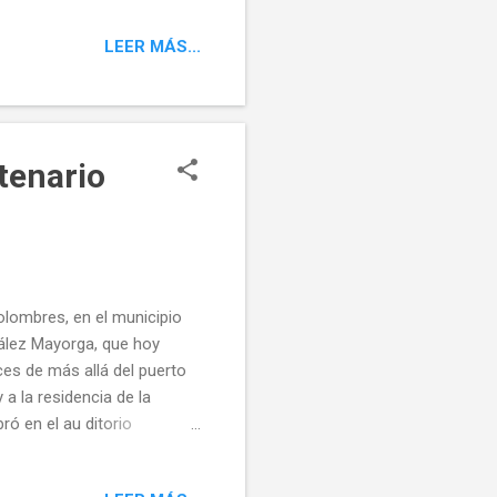
LEER MÁS...
tenario
Colombres, en el municipio
ález Mayorga, que hoy
es de más allá del puerto
 a la residencia de la
ró en el au ditorio
vividos al servicio de los
ras letras en tiempos de