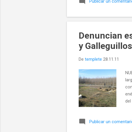
Publicar un comentar
gue
mie
de 
ent
Denuncian es
y Galleguillos
De
templete
28.11.11
NUE
lar
con
ené
del
Publicar un comentar