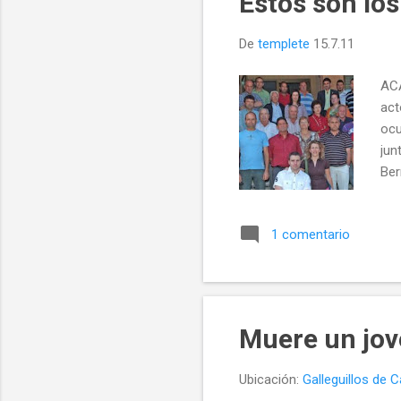
Estos son lo
De
templete
15.7.11
ACA
act
ocu
jun
Ber
rep
de 
1 comentario
de 
tam
ped
Muere un jov
Ubicación:
Galleguillos de