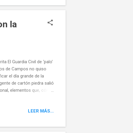
on la
ta El Guardia Civil de ‘palo’
llos de Campos no quiso
icar el día grande de la
 agente de cartón piedra salió
ional, elementos que, cómo
 del siempre sorprendente
ccidentes de circulación,
LEER MÁS...
o a la galería una mujer,
su labor llama la atención
ás de los agentes, Serafín