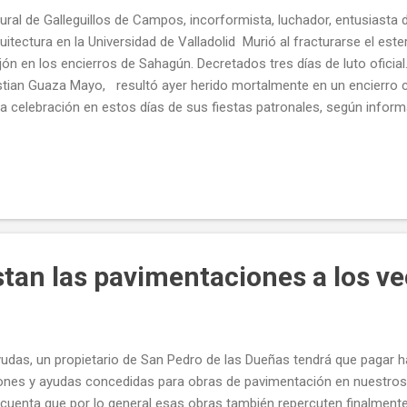
ural de Galleguillos de Campos, incorformista, luchador, entusiasta 
uitectura en la Universidad de Valladolid Murió al fracturarse el est
ón en los encierros de Sahagún. Decretados tres días de luto oficial.
stian Guaza Mayo, resultó ayer herido mortalmente en un encierro
la celebración en estos días de sus fiestas patronales, según inform
Emergencias de Castilla y León.( vídeo del suceso ) El jóven, natural 
leguillos a 8 km de Sahagún, fue trasladado inmediatamente al cent
de donde se solicitó la activación de un helicóptero medicalizado par
utos después, los médicos que atendieron al joven cancelaron la peti
 la gravedad de las heridas. El suceso tuvo lugar a las 19h27, poc
ncierro a la altu...
tan las pavimentaciones a los v
yudas, un propietario de San Pedro de las Dueñas tendrá que pagar
ones y ayudas concedidas para obras de pavimentación en nuestro
 cuenta que por lo general esas obras también repercuten finalmente