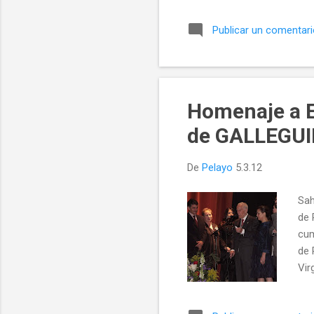
Publicar un comentar
Homenaje a E
de GALLEGUI
De
Pelayo
5.3.12
Sah
de 
cum
de 
Vir
mun
est