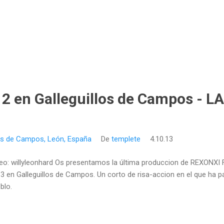
12 en Galleguillos de Campos - LA
los de Campos, León, España
De
templete
4.10.13
eo: willyleonhard Os presentamos la última produccion de REXONXI
3 en Galleguillos de Campos. Un corto de risa-accion en el que ha pa
blo.