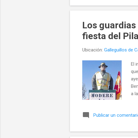
Los guardias 
fiesta del Pil
Ubicación:
Galleguillos de
El 
que
aye
Ben
a l
no,
Ser
Publicar un comentar
tam
una
en 