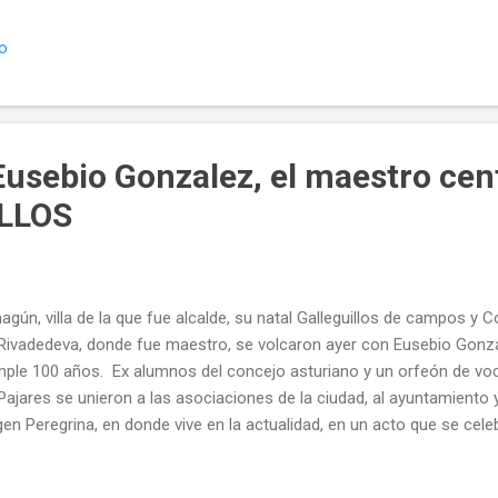
io
usebio Gonzalez, el maestro cen
LLOS
agún, villa de la que fue alcalde, su natal Galleguillos de campos y 
Rivadedeva, donde fue maestro, se volcaron ayer con Eusebio Gonz
ple 100 años. Ex alumnos del concejo asturiano y un orfeón de voc
Pajares se unieron a las asociaciones de la ciudad, al ayuntamiento y
gen Peregrina, en donde vive en la actualidad, en un acto que se celeb
icipal. Los medios audiovisuales sirvieron para recordar tantos años 
udiantes a los que formó a y a soldados a los que enseñó sus prime