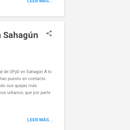
LEER MÁS...
idos, en los que practicó,
 una extraordinaria claridad
que durante el acto le
en Sahagún
l de UPyD en Sahagún A lo
 han puesto en contacto
ando sus quejas más
leos urbanos, que por parte
LEER MÁS...