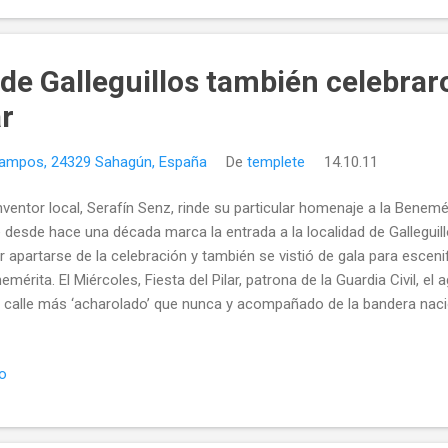
de Galleguillos también celebrar
ar
 Campos, 24329 Sahagún, España
De
templete
14.10.11
inventor local, Serafín Senz, rinde su particular homenaje a la Beneméri
 desde hace una década marca la entrada a la localidad de Gallegui
r apartarse de la celebración y también se vistió de gala para escenif
emérita. El Miércoles, Fiesta del Pilar, patrona de la Guardia Civil, el
a calle más ‘acharolado’ que nunca y acompañado de la bandera nac
 fueron incorporados por el artífice de este invento patentado, obra
afín Senz. Senz , en su empeño de arrancar alguna sonrisa y evitar a
io
poco ha dudado en ampliar su ‘familia’ de agentes de la ley, añadiend
 agente de la Guardia Civil “que además de acompañar al primero en 
el ámbito de la igualdad” , comenta el inventor de Galleguillos. Adem