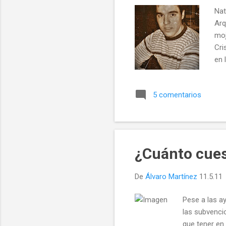
Nat
Arq
moj
Cri
en 
de 
Gal
5 comentarios
des
Min
por
el e
¿Cuánto cues
De
Álvaro Martínez
11.5.11
Pese a las a
las subvenci
que tener en