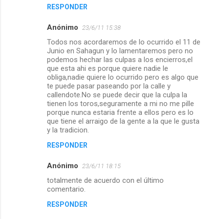
r
RESPONDER
i
Anónimo
o
23/6/11 15:38
s
Todos nos acordaremos de lo ocurrido el 11 de
Junio en Sahagun y lo lamentaremos pero no
podemos hechar las culpas a los encierros,el
que esta ahi es porque quiere nadie le
obliga,nadie quiere lo ocurrido pero es algo que
te puede pasar paseando por la calle y
callendote.No se puede decir que la culpa la
tienen los toros,seguramente a mi no me pille
porque nunca estaria frente a ellos pero es lo
que tiene el arraigo de la gente a la que le gusta
y la tradicion.
RESPONDER
Anónimo
23/6/11 18:15
totalmente de acuerdo con el último
comentario.
RESPONDER