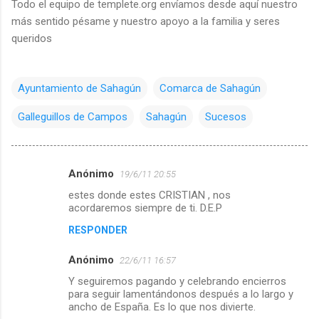
Todo el equipo de templete.org envíamos desde aquí nuestro
más sentido pésame y nuestro apoyo a la familia y seres
queridos
Ayuntamiento de Sahagún
Comarca de Sahagún
Galleguillos de Campos
Sahagún
Sucesos
Anónimo
19/6/11 20:55
C
estes donde estes CRISTIAN , nos
o
acordaremos siempre de ti. D.E.P
m
RESPONDER
e
Anónimo
n
22/6/11 16:57
t
Y seguiremos pagando y celebrando encierros
para seguir lamentándonos después a lo largo y
a
ancho de España. Es lo que nos divierte.