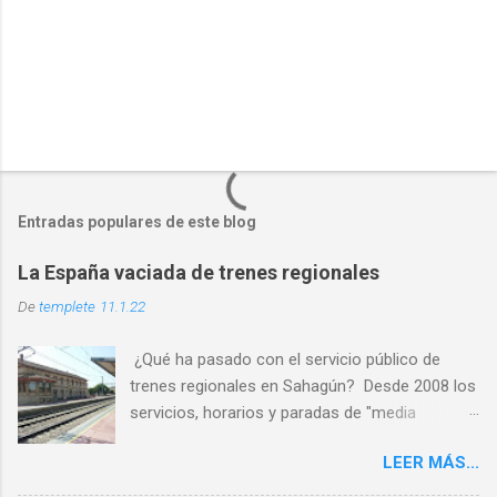
P
u
b
l
Entradas populares de este blog
i
c
La España vaciada de trenes regionales
a
r
De
templete
11.1.22
u
n
¿Qué ha pasado con el servicio público de
c
o
trenes regionales en Sahagún? Desde 2008 los
m
servicios, horarios y paradas de "media
e
distancia" se han reducido en torno al 65%
n
t
LEER MÁS...
PASO 1: Servicio deficiente ✅ PASO 2: Malos
a
horarios ✅ PASO 3: Los usuarios son