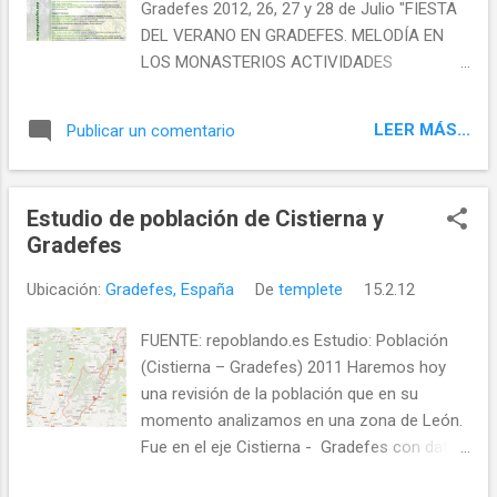
Gradefes 2012, 26, 27 y 28 de Julio "FIESTA
DEL VERANO EN GRADEFES. MELODÍA EN
LOS MONASTERIOS ACTIVIDADES
LÚDICAS... NO TE LO PIERDAS!! TE
INVITAMOS A VISITARNOS Y A DISFRUTAR
LEER MÁS...
Publicar un comentario
CON NOSOTROS DE LA NATURALEZA, LA
HISTORIA Y LAS TRADICIONES"
Estudio de población de Cistierna y
Gradefes
Ubicación:
Gradefes, España
De
templete
15.2.12
FUENTE: repoblando.es Estudio: Población
(Cistierna – Gradefes) 2011 Haremos hoy
una revisión de la población que en su
momento analizamos en una zona de León.
Fue en el eje Cistierna - Gradefes con datos
oficiales a 1 de enero de 2010. En mi revisión