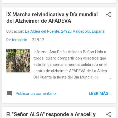
IX Marcha reivindicativa y Día mundial
del Alzheimer de AFADEVA
Ubicación:
La Aldea del Puente, 24920 Valdepolo, España
De
templete
24.9.12
Informa: Ana Belén Velasco Baños Hola a
todos, quiero compartir con vosotros que
este fin de semana hemos celebrado en el
centro de alzheimer AFADEVA de La Aldea
Del Puente la fiesta del Día Mundial del
Alzheimer que como todos los años es el
dia 21 de septiembre y os mando unas
LEER MÁS...
Publicar un comentario
fotos, un video de la tirolina y también os
cuento los detalles de
cómo transcurrió todo.. .
El "Señor ALSA" responde a Araceli y