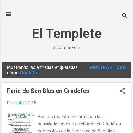
Ir al contenido principal
El Templete
de #LeónEste
Mostrando las entradas etiquetadas
MOSTRAR TODO
E
como
Gradefes
n
t
Feria de San Blas en Gradefes
r
a
De
motri
1.2.16
d
Hola os muestro el cartel con las
a
actividades que se celebrarán en Gradefes
s
con motivo de la festividad de San Blas,