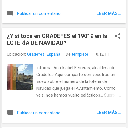
villancico del cual sois los verdaderos
luchas entre ganaderos, pastores y labriegos
protagonistas: FELIZ NAVIDAD Y PRÓSPERO
como consecuencia de los pastos para el
LEER MÁS...
Publicar un comentario
AÑO NUEVO
ganado se conocen ya desde el siglo X. En
http://gradefesmunicipio.blogspot.com/2011
esa época l...
/12/felicitacion-navidad-2011-2012.html
¿Y si toca en GRADEFES el 19019 en la
LOTERÍA DE NAVIDAD?
Ubicación:
Gradefes, España
De
templete
10.12.11
Informa: Ana Isabel Ferreras, alcaldesa de
Gradefes Aqui comparto con vosotros un
vídeo sobre el número de la lotería de
Navidad que juega el Ayuntamiento. Como
veis, nos hemos vuelto galácticos... Suerte a
todos.
LEER MÁS...
Publicar un comentario