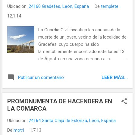
Ubicación:
24160 Gradefes, León, España
De
templete
12.1.14
La Guardia Civil investiga las causas de la
muerte de un joven, vecino de la localidad de
Gradefes, cuyo cuerpo ha sido
lamentablemente encontrado este lunes 13
de Agosto en una zona cercana a la
localidad de Herreros de Rueda junto al canal
Alto de Los Payuelos, según ha informado la
LEER MÁS...
Publicar un comentario
Subdelegación del Gobierno.
PROMONUMENTA DE HACENDERA EN
LA COMARCA
Ubicación:
24164 Santa Olaja de Eslonza, León, España
De
motri
1.7.13