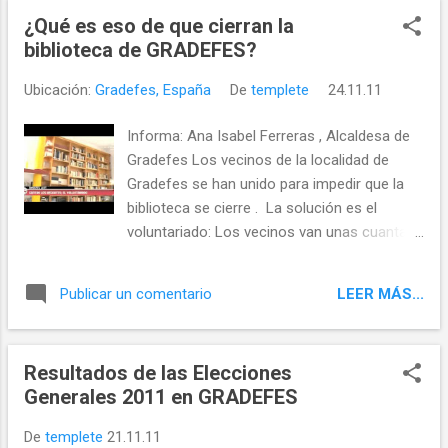
¿Qué es eso de que cierran la
biblioteca de GRADEFES?
Ubicación:
Gradefes, España
De
templete
24.11.11
Informa: Ana Isabel Ferreras , Alcaldesa de
Gradefes Los vecinos de la localidad de
Gradefes se han unido para impedir que la
biblioteca se cierre . La solución es el
voluntariado: Los vecinos van unas cuantas
horas a trabajar a la biblioteca para no tener
que cerrarla. Este es el video del programa
LEER MÁS...
Publicar un comentario
de TVCastilla y León sobre la iniciativa del
voluntariado para evitar el cierre de la
Biblioteca de Gradefes. Muy emocionante.
Resultados de las Elecciones
Es un placer tratar con gente tan maravillosa
Generales 2011 en GRADEFES
y dispuesta. Gracias a Carlos Tejerina García
, Benilde, Beni, Teresa Pedro Rodríguez-
De
templete
21.11.11