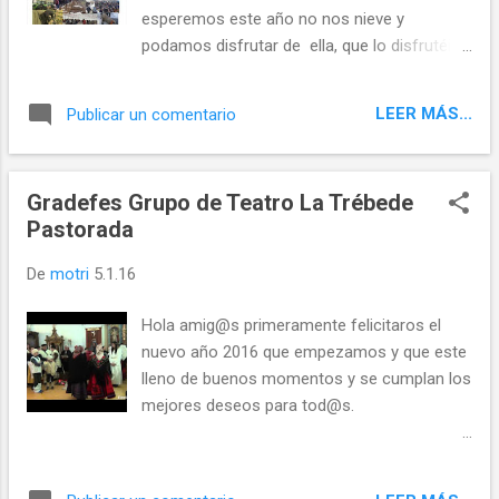
esperemos este año no nos nieve y
podamos disfrutar de ella, que lo disfrutéis,
un saludo ...porque nunca debemos olvidar
de donde somos y de donde venimos....
LEER MÁS...
Publicar un comentario
@templeteORG Twittear Seguir a
@templeteORG
Gradefes Grupo de Teatro La Trébede
Pastorada
De
motri
5.1.16
Hola amig@s primeramente felicitaros el
nuevo año 2016 que empezamos y que este
lleno de buenos momentos y se cumplan los
mejores deseos para tod@s.
Os traigo