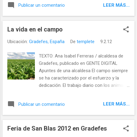
se sitúan los datos de la misma procedencia
LEER MÁS...
Publicar un comentario
pero a enero de 2011, y evidentemente
tenemos cambios con un porcentaje de
variación negativa en Cistierna y positiva en
La vida en el campo
Gradefes. Código Municipio Nombre
Municipio Pob. a 01/01/10 Pob. a 01/01/11
Ubicación:
Gradefes, España
De
templete
9.2.12
Var. Absoluta Var. Relativa (%) 24056
Cistierna 3720 3709 -11 -0.30 24079
TEXTO: Ana Isabel Ferreras / alcaldesa de
Gradefes 1076 1.118 42 3.90 Corresponden
Gradefes, publicado en GENTE DIGITAL
a la Unidad Poblacional de Cistierna,
Apuntes de una alcaldesa El campo siempre
Cistierna y Diseminado, Fuentes de
se ha caracterizado por el esfuerzo y la
Peñacorada, Modino, Ocejo de La Peña,
dedicación. El trabajo diario con los animales
Pesquera y Diseminado, Quintana de La
carece de vacaciones retribuidas y licencias
Peña, Santa Olaja de la Varga y Diseminado,
de permisos; tiene una generosa dosis
Santibáñez de Rueda y Diseminado, Sorbía y
LEER MÁS...
Publicar un comentario
vocacional y la ventaja de disfrutar de una
Diseminado, Valm...
relación excelente con la naturaleza. Antes
una familia podía vivir y sacar adelante a sus
Feria de San Blas 2012 en Gradefes
hijos con una veintena de vacas o con un
rebaño de ovejas. Ahora es impensable