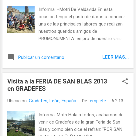
Informa: +Motri De Valdavida En esta
ocasión tengo el gusto de daros a conocer
una de las principales labores que realizan
nuestros queridos amigos de
PROMONUMENTA en pro de nuestro variado
y rico patrimonio cultural, ademas de
defender, vigilar, proteger y dar a conocer
LEER MÁS...
Publicar un comentario
nuestro patrimonio leonés... Son las
llamadas HACENDERAS que consisten en
realizar de forma totalmente altruista y
Visita a la FERIA DE SAN BLAS 2013
gratuita, en limpiar los alrededores de
en GRADEFES
nuestros monumentos, yacimientos
arqueológicos, para poder ser visitados,
Ubicación:
Gradefes, León, España
De
templete
6.2.13
disfrutar de ellos y realizar una puesta en
valor que nuestras administraciones
Informa: Motri Hola a todos, acabamos de
raramente realizan, y que si no fuera por
venir de Gradefes de la gran Feria de San
esta asociación serian pasto de las zarzas
Blas y como bien dice el refrán: "POR SAN
y brozas que las ocultan y deterioran