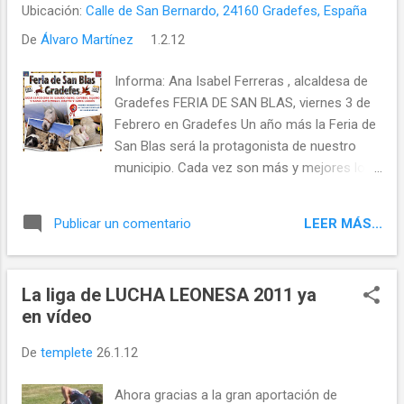
Ubicación:
Calle de San Bernardo, 24160 Gradefes, España
sobrevivir si no tienes una explotación
De
Álvaro Martínez
1.2.12
mucho más grande y realizas inversiones
considerables en maquinaria e instalaciones.
Informa: Ana Isabel Ferreras , alcaldesa de
Las pequeñas granjas familiares hace
Gradefes FERIA DE SAN BLAS, viernes 3 de
tiempo están abocadas al fracaso y los que
Febrero en Gradefes Un año más la Feria de
quieren instalarse en los pueblos para vivir
San Blas será la protagonista de nuestro
de la agricultura o la ganadería, no lo tienen
municipio. Cada vez son más y mejores los
nada fácil. Además de cuantiosas
ejemplares que se pasean por el paraje El
inversiones están las pegas urbanísticas y
Sestil y cada vez son más los que se
los requisitos jurídicos. Cierto es que existen
LEER MÁS...
Publicar un comentario
acercan a contemplar el ganado y de paso,
las subvenciones, pero parece que no son ni
tomarse la estupenda Cecina de Chivo de
adecuadas ni suficient...
Vegacervera, por cortesía de la Asociación
La liga de LUCHA LEONESA 2011 ya
de Productores de este manjar. Este año y
en vídeo
como novedad, se premiará con una
distinción Honorífica al mejor ejemplar de
De
templete
26.1.12
cada especie y tendremos especial
referencia a las razas autóctonas como son
Ahora gracias a la gran aportación de