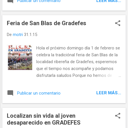
LEER MÁS...
Publicar un comentario
el video que realizo Re...
Feria de San Blas de Gradefes
De
motri
31.1.15
Hola el próximo domingo día 1 de febrero se
celebra la tradiciónal feria de San Blas de la
localidad ribereña de Gradefes, esperemos
que el tiempo nos acompañe y podamos
disfrutarla saludos Porque no hemos de
olvidar de donde somos y de donde
venimos... Twittear Seguir a @templeteORG
LEER MÁS...
Publicar un comentario
Localizan sin vida al joven
desaparecido en GRADEFES