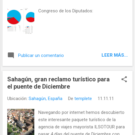
González , José Navarro, Emilia, etc, etc.
FUENTE: http://www.rtvcyl.es/ NOTICIAS
Congreso de los Diputados:
RELACIONADAS Ana Isabel Ferreras, la
alcaldesa 2.0
LEER MÁS...
Publicar un comentario
Sahagún, gran reclamo turístico para
el puente de Diciembre
Ubicación:
Sahagún, España
De
templete
11.11.11
Navegando por internet hemos descubierto
este interesante paquete turístico de la
agencia de viajes mayorista ILSOTOUR para
pasar 4 días del puente de Diciembre con