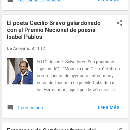
esplendor y colorido.
El poeta Cecilio Bravo galardonado
con el Premio Nacional de poesía
Isabel Pablos
De
Anónimo
8.11.12
FOTO Jesús F. Salvadores Sus poemarios
"ojos de té", "Moasaja con Celinia" o libros
como Juegos de ayer para entrenar hoy
están dedicados a su pueblo Calzadilla de
los Hermanillos, aquel que le vió nacer allá
por el año 1956. El poemario premiado ha
sido "Quisiera escribir como Virginia Woolf"
LEER MÁS...
1 comentario
¡ENHORABUENA Cecilio!