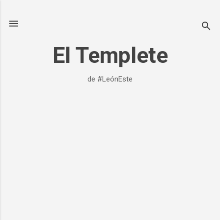
Ir al contenido principal
El Templete
de #LeónEste