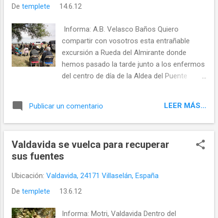
De
templete
14.6.12
medio rural donde estas estructuras se han
desenvuelto.
Informa: A.B. Velasco Baños Quiero
compartir con vosotros esta entrañable
excursión a Rueda del Almirante donde
hemos pasado la tarde junto a los enfermos
del centro de día de la Aldea del Puente
AFADEVA y con los de la unidad de respiro
de alzheimer de Mansilla Mayor.
LEER MÁS...
Publicar un comentario
Valdavida se vuelca para recuperar
sus fuentes
Ubicación:
Valdavida, 24171 Villaselán, España
De
templete
13.6.12
Informa: Motri, Valdavida Dentro del