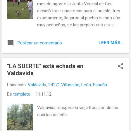
mes de agosto la Junta Vecinal de Cea
decidió traer unas ocas para el pueblo, tres
exactamente, llegaron al pueblo siendo aún
muy pequeñas, se las preparo una corral a la
orilla del río unos comederos y una bañera
llena de agua donde ellas pudieran chapotear
LEER MÁS...
Publicar un comentario
un poco.
"LA SUERTE" está echada en
Valdavida
Ubicación:
Valdavida, 24171 Villaselán, León, España
De
templete
11.11.12
Valdavida recupera la vieja tradición de las
suertes de leña