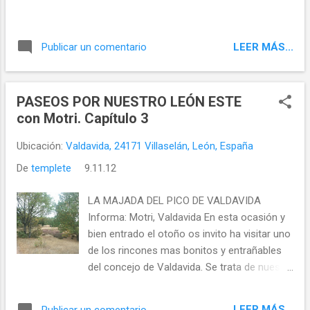
LEER MÁS...
Publicar un comentario
PASEOS POR NUESTRO LEÓN ESTE
con Motri. Capítulo 3
Ubicación:
Valdavida, 24171 Villaselán, León, España
De
templete
9.11.12
LA MAJADA DEL PICO DE VALDAVIDA
Informa: Motri, Valdavida En esta ocasión y
bien entrado el otoño os invito ha visitar uno
de los rincones mas bonitos y entrañables
del concejo de Valdavida. Se trata de nuestra
querida Majada del Pico de Valdavida, que en
estas fechas otoñales esta en todo su
LEER MÁS...
Publicar un comentario