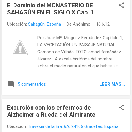
El Dominio del MONASTERIO DE
SAHAGÚN EN EL SIGLO X Cap. 1
Ubicación:
Sahagún, España
De
Anónimo
16.6.12
Por José Mª. Mínguez Fernández Capítulo 1,
LA VEGETACIÓN: UN PAISAJE NATURAL
Campos de Villada. FOTO:ismael fernández
álvarez A escala histórica del hombre
sobre el medio natural en el que habita se ha
manifestado mucho más eficaz que los
agentes erógenos y erosivos de toda
LEER MÁS...
5 comentarios
naturaleza. Y esto, tanto por las
transformaciones que ha impreso en el
paisaje, como por la rapidez con que las ha
Excursión con los enfermos de
verificado. A medida que los hábitos
Alzheimer a Rueda del Almirante
alimenticios y las estructuras
socioeconómicas y políticas han ido
Ubicación:
Travesía de la Era, 6A, 24166 Gradefes, España
evolucionado, ha evolucionado también el