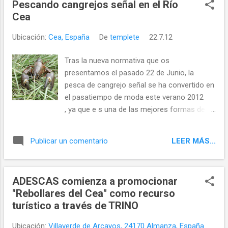
Pescando cangrejos señal en el Río
Cea
Ubicación:
Cea, España
De
templete
22.7.12
Tras la nueva normativa que os
presentamos el pasado 22 de Junio, la
pesca de cangrejo señal se ha convertido en
el pasatiempo de moda este verano 2012
, ya que e s una de las mejores formas de
pasar un buen rato en compañia de los
amigos y en total contacto con la naturaleza
LEER MÁS...
Publicar un comentario
ADESCAS comienza a promocionar
"Rebollares del Cea" como recurso
turístico a través de TRINO
Ubicación:
Villaverde de Arcayos, 24170 Almanza, España