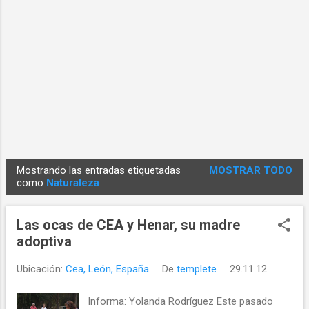
Mostrando las entradas etiquetadas
MOSTRAR TODO
E
como
Naturaleza
n
t
Las ocas de CEA y Henar, su madre
r
adoptiva
a
d
Ubicación:
Cea, León, España
De
templete
29.11.12
a
Informa: Yolanda Rodríguez Este pasado
s