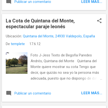
LEER MÁS...
Publicar un comentario
La Cota de Quintana del Monte,
espectacular paraje leonés
Ubicación:
Quintana del Monte, 24930 Valdepolo, España
De
templete
17.6.12
Foto J-Jess Texto de Begoña Paredes
Andrés, Quintana del Monte Quintana del
Monte quiere mostrar su cota Tengo que
decir, que quizás no sea yo la persona más
adecuada, puesto que no dispongo de datos
técnicos, como por ejemplo, cual es su
extensión. A cambio, prometo poner todo mi
LEER MÁS...
Publicar un comentario
corazón...