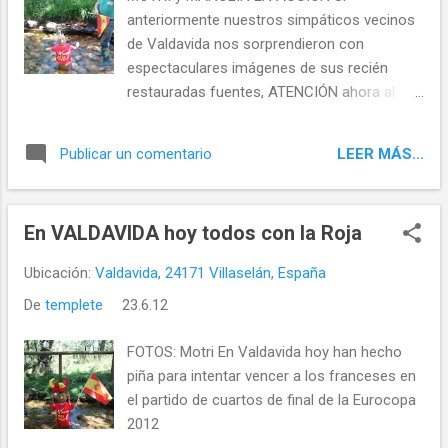
anteriormente nuestros simpáticos vecinos
de Valdavida nos sorprendieron con
espectaculares imágenes de sus recién
restauradas fuentes, ATENCIÓN ahora al
divertidísimo video del proceso para vestir al
guardián de la fuente de Fonsagrada y
LEER MÁS...
Publicar un comentario
animar a la selección española en su
enfrentamiento con Francia, tal y como os
informamos el pasado Sábado en imágenes.
En VALDAVIDA hoy todos con la Roja
Aquí teneis a los principales artífices del
proyecto/hacendera de restauración de
Ubicación:
Valdavida, 24171 Villaselán, España
manantiales de Valdavida (el pueblo de las
De
templete
23.6.12
101 fuentes)
FOTOS: Motri En Valdavida hoy han hecho
piña para intentar vencer a los franceses en
el partido de cuartos de final de la Eurocopa
2012