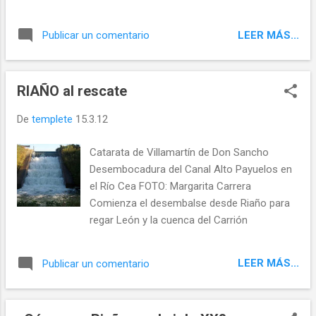
que han llegado de muy lejos para quedarse
muy cerca, en nuestra comarca y
LEER MÁS...
Publicar un comentario
alrededores. Kerim con la Virgen del Puente
al fondo
RIAÑO al rescate
De
templete
15.3.12
Catarata de Villamartín de Don Sancho
Desembocadura del Canal Alto Payuelos en
el Río Cea FOTO: Margarita Carrera
Comienza el desembalse desde Riaño para
regar León y la cuenca del Carrión
LEER MÁS...
Publicar un comentario