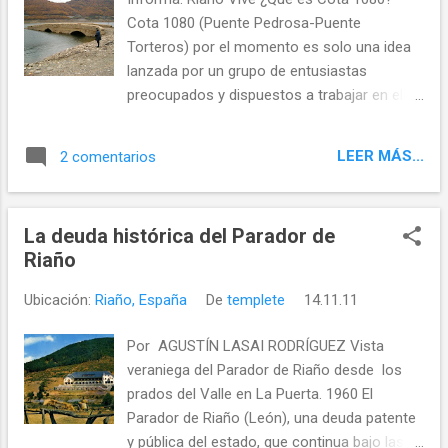
Cota 1080 (Puente Pedrosa-Puente
Torteros) por el momento es solo una idea
lanzada por un grupo de entusiastas
preocupados y dispuestos a trabajar en ella
desinteresadamente. Será
irremediablemente buena para los de “arriba
LEER MÁS...
2 comentarios
del muro” del pantano y también para los de
“abajo del pantano”. Se trata de bajar la
actual cota máxima del pantano, de 1.100 a
La deuda histórica del Parador de
1080 m. de altitud , para recuperar entre 8 y
Riaño
10 km2 de territorio y más de 20 Km, de
rivera, dejando reutilizables los antiguos
Ubicación:
Riaño, España
De
templete
14.11.11
puentes de Pedrosa y de Torteros. Con el
Puente de Pedrosa se recuperará una más
Por AGUSTÍN LASAI RODRÍGUEZ Vista
eficiente conexión entre la Montaña (Riaño y
veraniega del Parador de Riaño desde los
Boca de Huérgano) y el Alto Cea (Prioro y
prados del Valle en La Puerta. 1960 El
Tejerina) , mientras que el Puente de
Parador de Riaño (León), una deuda patente
Torteros recuperará la conexión entre los
y pública del estado, que continua bajo las