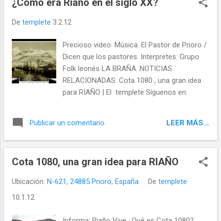
¿Cómo era Riaño en el siglo XX?
De
templete
3.2.12
Precioso video: Música: El Pastor de Prioro /
Dicen que los pastores. Interpretes: Grupo
Folk leonés LA BRAÑA. NOTICIAS
RELACIONADAS: Cota 1080 , una gran idea
para RIAÑO | El templete Síguenos en:
LEER MÁS...
Publicar un comentario
Cota 1080, una gran idea para RIAÑO
Ubicación:
N-621, 24885 Prioro, España
De
templete
10.1.12
Informa: Riaño Vive ¿Qué es Cota 1080?