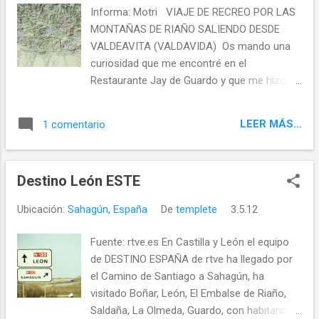
Informa: Motri VIAJE DE RECREO POR LAS
MONTAÑAS DE RIAÑO SALIENDO DESDE
VALDEAVITA (VALDAVIDA) Os mando una
curiosidad que me encontré en el
Restaurante Jay de Guardo y que me hizo
mucha gracia, dice así :
LEER MÁS...
1 comentario
Destino León ESTE
Ubicación:
Sahagún, España
De
templete
3.5.12
Fuente: rtve.es En Castilla y León el equipo
de DESTINO ESPAÑA de rtve ha llegado por
el Camino de Santiago a Sahagún, ha
visitado Boñar, León, El Embalse de Riaño,
Saldaña, La Olmeda, Guardo, con habitantes