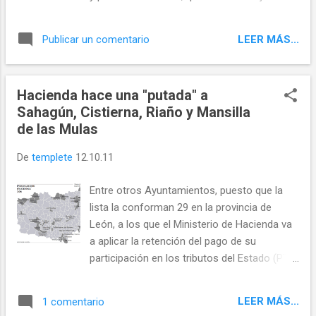
puertos de Tarna y Pontón uniendo de nuevo
aguas. El que fuera uno de los mejores
los valles del río Esla (Burón) y del Orza
Paradores del país, es hoy por si solo, el
(Vegacerneja) La cota 1080 igualará la
LEER MÁS...
Publicar un comentario
mejor de los ejemplos a mostrar, para ver lo
capacidad del pantano de Riaño a los de
que ha sido la historia reciente de una
Barrios de Luna y Porma. Cota 1080 es y...
comarca como la nuestra. Un edificio
Hacienda hace una "putada" a
elegante y sobrio en un lugar de gran belleza
Sahagún, Cistierna, Riaño y Mansilla
y vieja cultura, que en su pleno esplendor y
de las Mulas
crecimiento (visitas de reyes y caudillos
entre otros), cae inexplicablemente en la
De
templete
12.10.11
desgracia del abandono, traicionado desde
el poder, con una injusta sentencia de
Entre otros Ayuntamientos, puesto que la
muerte. De Memoria de Riaño Intereses que
lista la conforman 29 en la provincia de
no se nombran, y que se nombran como
León, a los que el Ministerio de Hacienda va
“intereses generales del estado”, “riqueza
a aplicar la retención del pago de su
para españa”, etc… son esgrimidos como
participación en los tributos del Estado (PTE)
argumentos por los gestores políticos de
del mes de octubre La causa de este
esta condena, durante los 24 años que duró
desaguisado no es otra que no haber
la gesta de su anunciado fin (1963-1987). A
LEER MÁS...
1 comentario
cumplido con la obligación legal de presentar