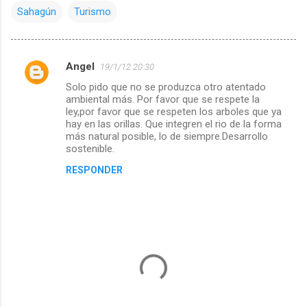
Sahagún
Turismo
Angel
19/1/12 20:30
C
Solo pido que no se produzca otro atentado
o
ambiental más. Por favor que se respete la
m
ley,por favor que se respeten los arboles que ya
hay en las orillas. Que integren el rio de la forma
e
más natural posible, lo de siempre.Desarrollo
sostenible.
n
t
RESPONDER
a
r
i
o
s