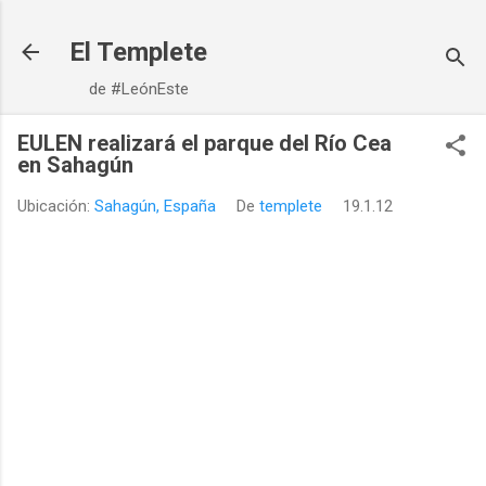
Ir al contenido principal
El Templete
de #LeónEste
EULEN realizará el parque del Río Cea
en Sahagún
Ubicación:
Sahagún, España
De
templete
19.1.12