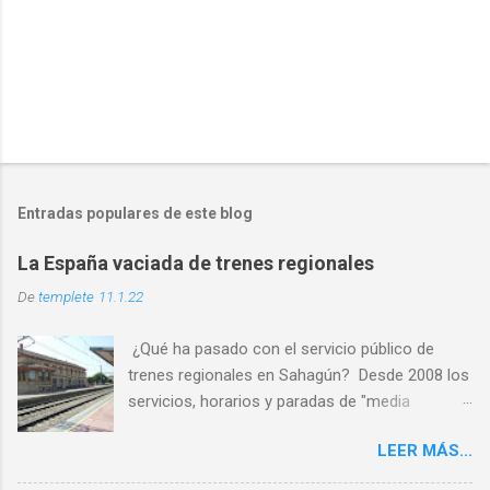
P
u
b
l
Entradas populares de este blog
i
c
La España vaciada de trenes regionales
a
r
De
templete
11.1.22
u
n
¿Qué ha pasado con el servicio público de
c
o
trenes regionales en Sahagún? Desde 2008 los
m
servicios, horarios y paradas de "media
e
distancia" se han reducido en torno al 65%
n
t
LEER MÁS...
PASO 1: Servicio deficiente ✅ PASO 2: Malos
a
horarios ✅ PASO 3: Los usuarios son
r