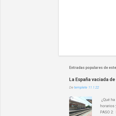
s
Entradas populares de este
La España vaciada de 
De
templete
11.1.22
¿Qué ha 
horarios 
PASO 2: 