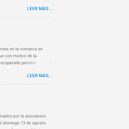
 del ferrocarril que venimos
LEER MÁS...
idad que señala un “coste
antiza mantener población".
íneas de media distancia
agún de verano de 2008 con
de cuadrar uno de estos
 mas en la comarca se
ue con motivo de la
n recuperado pendon
u pueblo y concejo Y
LEER MÁS...
eteORG Twittear Seguir a
amados por la asociacion
 el domingo 13 de agosto