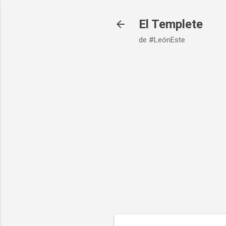
El Templete
de #LeónEste