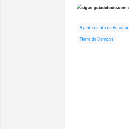
Ayuntamiento de Escoba
Tierra de Campos
C
o
m
e
n
t
a
r
i
o