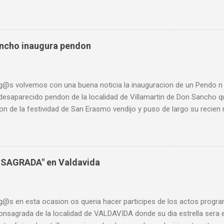
r falta de usuarios ⏳ Al abandono progresivo de las líneas históricas
 en la última década, se le une ahora l a nueva estrategia de movil
cionado” de las líneas ferroviarias y dice que el transporte "no gar
 mejor forma que comprobar este proceso paulatino que sufren las l
ancho inaugura pendon
arar los horarios oficiales de trenes regionales con parada en Sah
022. Horarios Trenes Regionales en 2022 Actualmente, ¿A quién pue
para desplazarse a realiz...
g@s volvemos con una buena noticia la inauguracion de un Pendo n
 desaparecido pendon de la localidad de Villamartin de Don Sancho q
on de la festividad de San Erasmo vendijo y puso de largo su recie
ena a los vecin@s y sigo animando a quien quiera recuperar el de s
ole toda mi ayuda para que una vez mas pueda ser realidad. @templ
teORG
NSAGRADA" en Valdavida
g@s en esta ocasion os queria hacer participes de los actos progr
fonsagrada de la localidad de VALDAVIDA donde su dia estrella sera