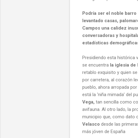
Podría ser el noble barro
levantado casas, palomar
Campos una calidez inusu
conversadoras y hospitala
estadísticas demográfica
Presidiendo esta histórica v
se encuentra
la iglesia d
retablo exquisito y quien se
por carretera, al corazón l
pueblo, ahora arropada por l
está la ‘niña mimada’ del pu
Vega,
tan sencilla como co
avifauna. Al otro lado, la pr
municipio que, como dato c
Velasco
desde las primeras
más jóven de España