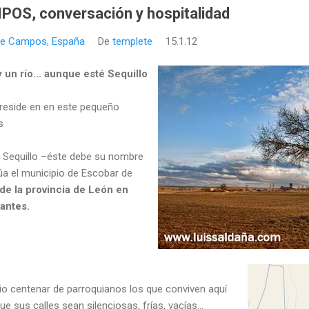
S, conversación y hospitalidad
de Campos, España
De
templete
15.1.12
 un río... aunque esté Sequillo
reside en en este pequeño
s
ío Sequillo –éste debe su nombre
úa el municipio de Escobar de
e la provincia de León en
antes.
o centenar de parroquianos los que conviven aquí
e sus calles sean silenciosas, frías, vacías...