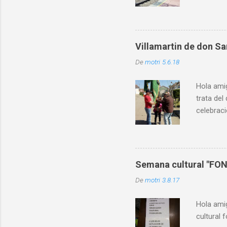
Cierre po
sufriendo
despropor
Y no hay
Villamartin de don S
que comp
De
motri
5.6.18
los de 2
horarios 
Hola ami
trata del
celebraci
enhorabu
brindand
@temple
Semana cultural "FO
De
motri
3.8.17
Hola ami
cultural 