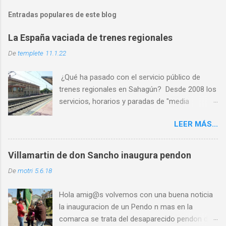
Entradas populares de este blog
La España vaciada de trenes regionales
De
templete
11.1.22
¿Qué ha pasado con el servicio público de
trenes regionales en Sahagún? Desde 2008 los
servicios, horarios y paradas de "media
distancia" se han reducido en torno al 65%
LEER MÁS...
PASO 1: Servicio deficiente ✅ PASO 2: Malos
horarios ✅ PASO 3: Los usuarios son
expulsados por las escasas opciones ✅ PASO
Villamartin de don Sancho inaugura pendon
4: Cierre por falta de usuarios ⏳ Al abandono
De
motri
5.6.18
progresivo de las líneas históricas del
ferrocarril que venimos sufriendo en la última
Hola amig@s volvemos con una buena noticia
década, se le une ahora l a nueva estrategia de
la inauguracion de un Pendo n mas en la
movilidad que señala un “coste
comarca se trata del desaparecido pendon de
desproporcionado” de las líneas ferroviarias y