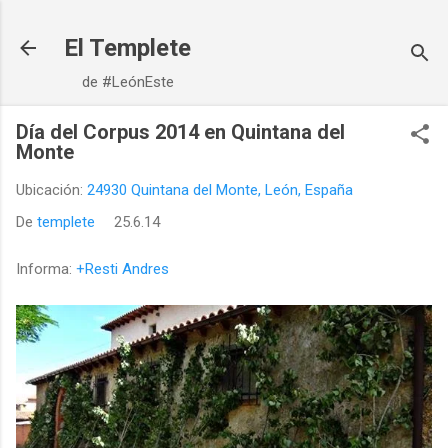
Ir al contenido principal
El Templete
de #LeónEste
Día del Corpus 2014 en Quintana del
Monte
Ubicación:
24930 Quintana del Monte, León, España
De
templete
25.6.14
Informa:
+Resti Andres