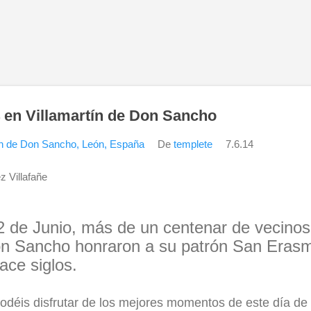
Ir al contenido principal
en Villamartín de Don Sancho
ín de Don Sancho, León, España
De
templete
7.6.14
z Villafañe
2 de Junio, más de un centenar de vecinos
on Sancho honraron a su patrón San Erasm
ace siglos.
podéis disfrutar de los mejores momentos de este día de