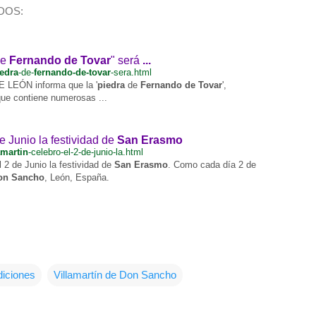
DOS:
e
Fernando de Tovar
" será
...
edra
-de-
fernando-de-tovar
-sera.html
 LEÓN informa que la '
piedra
de
Fernando de Tovar
',
que contiene numerosas ...
e Junio la festividad de
San Erasmo
amartin
-celebro-el-2-de-junio-la.html
l 2 de Junio la festividad de
San Erasmo
. Como cada día 2 de
Don Sancho
, León, España.
diciones
Villamartín de Don Sancho