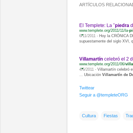
ARTÍCULOS RELACIONA
El Templete: La "
piedra
d
www.templete.org/2011/11/la-
pi
6/11/2011 -
Hoy la CRÓNICA DE
supuestamente del siglo XVI, 
Villamartín
celebró el 2 d
www.templete.org/2011/06/
vill
4/6/2011 -
Villamartín celebró e
... Ubicación
Villamartín de 
Twittear
Seguir a @templeteORG
Cultura
Fiestas
Tra
C