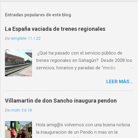
Entradas populares de este blog
La España vaciada de trenes regionales
De
templete
11.1.22
¿Qué ha pasado con el servicio público de
trenes regionales en Sahagún? Desde 2008 los
servicios, horarios y paradas de "media
distancia" se han reducido en torno al 65%
LEER MÁS...
PASO 1: Servicio deficiente ✅ PASO 2: Malos
horarios ✅ PASO 3: Los usuarios son
expulsados por las escasas opciones ✅ PASO
Villamartin de don Sancho inaugura pendon
4: Cierre por falta de usuarios ⏳ Al abandono
De
motri
5.6.18
progresivo de las líneas históricas del
ferrocarril que venimos sufriendo en la última
Hola amig@s volvemos con una buena noticia
década, se le une ahora l a nueva estrategia de
la inauguracion de un Pendo n mas en la
movilidad que señala un “coste