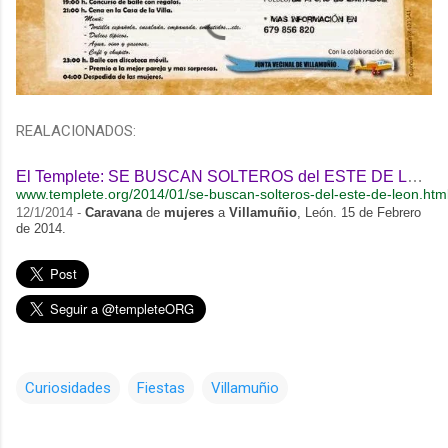
REALACIONADOS:
El Templete: SE BUSCAN SOLTEROS del ESTE DE LEÓN
www.templete.org/2014/01/se-buscan-solteros-del-este-de-leon.htm
12/1/2014 -
Caravana
de
mujeres
a
Villamuñio
, León. 15 de Febrero
de 2014.
Curiosidades
Fiestas
Villamuñio
C