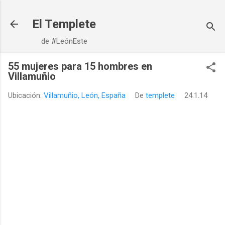
Ir al contenido principal
El Templete
de #LeónEste
55 mujeres para 15 hombres en
Villamuñio
Ubicación:
Villamuñio, León, España
De
templete
24.1.14