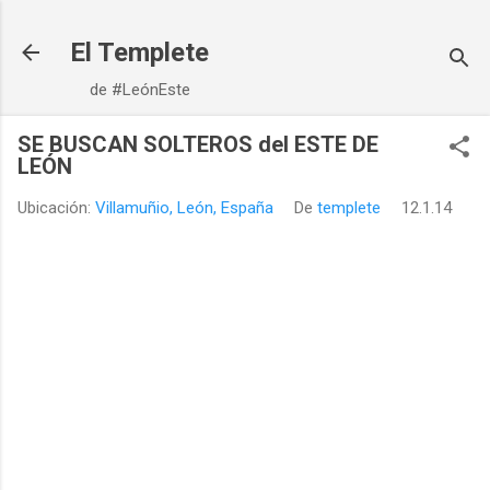
Ir al contenido principal
El Templete
de #LeónEste
SE BUSCAN SOLTEROS del ESTE DE
LEÓN
Ubicación:
Villamuñio, León, España
De
templete
12.1.14