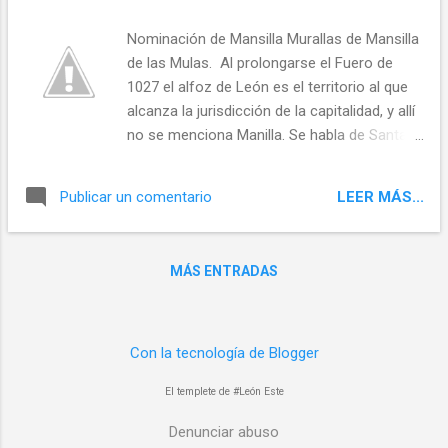
Nominación de Mansilla Murallas de Mansilla
de las Mulas. Al prolongarse el Fuero de
1027 el alfoz de León es el territorio al que
alcanza la jurisdicción de la capitalidad, y allí
no se menciona Manilla. Se habla de Santa
Marta, hoy Santas Martas, y Quintanilla de
Cea que luego se llamó Quintanilla del
LEER MÁS...
Publicar un comentario
Páramo en 1140, y es el límite del alfoz.
Describe Cinfontes –Cifuentes– y Villafeliz
de la Sobarriba, Cascantes, el Orbigo, Villar
MÁS ENTRADAS
de Mazarife, valle de Ardón y los Oteros. En
el alfoz no se describe Mansilla.
Con la tecnología de Blogger
El templete de #León Este
Denunciar abuso