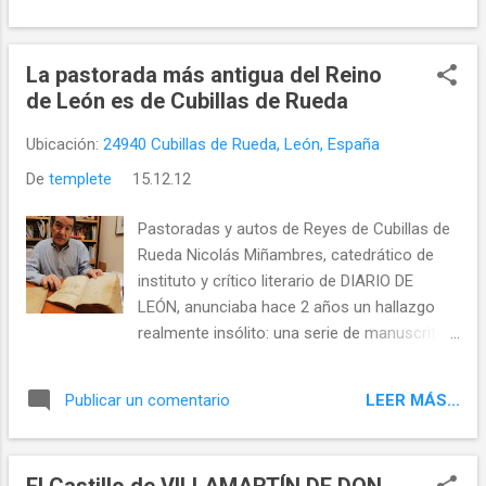
La pastorada más antigua del Reino
de León es de Cubillas de Rueda
Ubicación:
24940 Cubillas de Rueda, León, España
De
templete
15.12.12
Pastoradas y autos de Reyes de Cubillas de
Rueda Nicolás Miñambres, catedrático de
instituto y crítico literario de DIARIO DE
LEÓN, anunciaba hace 2 años un hallazgo
realmente insólito: una serie de manuscritos,
con firma y fecha, recuperados en el
mercado de antigüedades que cada sábado
LEER MÁS...
Publicar un comentario
se celebra en la calle Fernández Cadórniga
de León capital. Una vez analizados con
detenimiento, Miñambres comprobó que