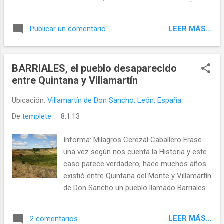
que nos resultara insignificante, pero
estamos ante el único resto que se
LEER MÁS...
Publicar un comentario
conserva de un pueblo llamado BARRIALES.
BARRIALES, el pueblo desaparecido
entre Quintana y Villamartín
Ubicación:
Villamartín de Don Sancho, León, España
De
templete
8.1.13
Informa: Milagros Cerezal Caballero Erase
una vez según nos cuenta la Historia y este
caso parece verdadero, hace muchos años
existió entre Quintana del Monte y Villamartín
de Don Sancho un pueblo llamado Barriales.
LEER MÁS...
2 comentarios