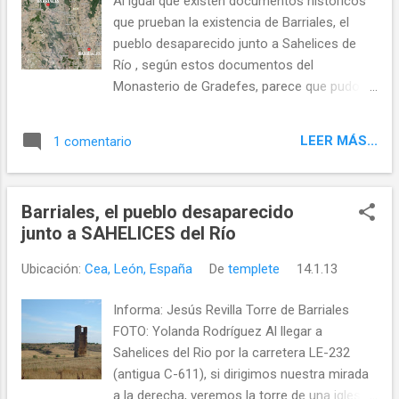
Al igual que existen documentos históricos
que prueban la existencia de Barriales, el
pueblo desaparecido junto a Sahelices de
Río , según estos documentos del
Monasterio de Gradefes, parece que pudo
existir un Barriales cerca de Quintana del
Monte, en los terrenos con el mismo
LEER MÁS...
1 comentario
nombre que hoy pertenecer al término de
Villamartín de Don Sancho Aquí los teneis:
Barriales, el pueblo desaparecido
junto a SAHELICES del Río
Ubicación:
Cea, León, España
De
templete
14.1.13
Informa: Jesús Revilla Torre de Barriales
FOTO: Yolanda Rodríguez Al llegar a
Sahelices del Rio por la carretera LE-232
(antigua C-611), si dirigimos nuestra mirada
a la derecha, veremos la torre de una iglesia