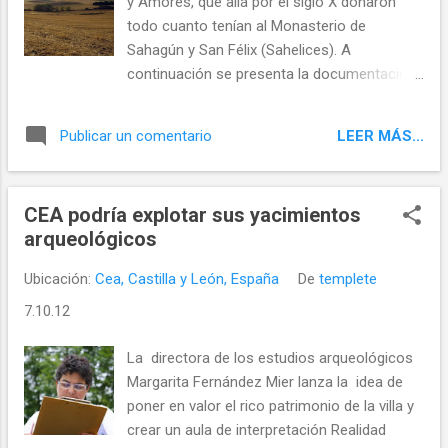
y Amores, que allá por el siglo X donaron
todo cuanto tenían al Monasterio de
Sahagún y San Félix (Sahelices). A
continuación se presenta la documentación
que confirma que además del monasterio de
San Millán , debió existir otro monasterio en
LEER MÁS...
Publicar un comentario
las cercanías de Valdescapa
CEA podría explotar sus yacimientos
arqueológicos
Ubicación:
Cea, Castilla y León, España
De
templete
7.10.12
La directora de los estudios arqueológicos
Margarita Fernández Mier lanza la idea de
poner en valor el rico patrimonio de la villa y
crear un aula de interpretación Realidad