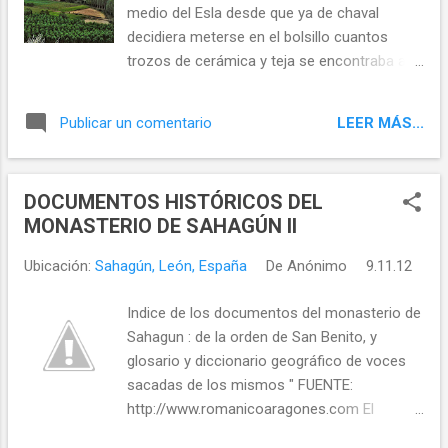
medio del Esla desde que ya de chaval
decidiera meterse en el bolsillo cuantos
trozos de cerámica y teja se encontraba al
ayudar a su padre a arar las tierras.
Precisamente en Rueda presentó su libro
LEER MÁS...
Publicar un comentario
Aquí fue Lancia. Historia y leyenda de la
Asturia leonesa donde se destapa el
verdadero lugar en el que se hallaba LANCIA
DOCUMENTOS HISTÓRICOS DEL
MONASTERIO DE SAHAGÚN II
Ubicación:
Sahagún, León, España
De
Anónimo
9.11.12
Indice de los documentos del monasterio de
Sahagun : de la orden de San Benito, y
glosario y diccionario geográfico de voces
sacadas de los mismos " FUENTE:
http://www.romanicoaragones.com El
sarcófago más antiguo del que se tiene