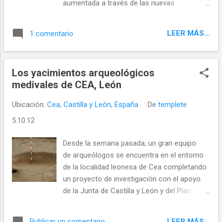
aumentada a través de las nuevas
tecnologías, aprovechamiento de la sala de
exposiciones municipal, edición de guías y
LEER MÁS...
1 comentario
creación de rutas serían algunas de las
actuaciones que se podrían llevar a cabo sin
grandes esfuerzos económicos.
Los yacimientos arqueológicos
medivales de CEA, León
Ubicación:
Cea, Castilla y León, España
De
templete
5.10.12
Desde la semana pasada, un gran equipo
de arqueólogos se encuentra en el entorno
de la localidad leonesa de Cea completando
un proyecto de investigación con el apoyo
de la Junta de Castilla y León y del Plan
nacional de I+D que se inició en 2009
LEER MÁS...
Publicar un comentario