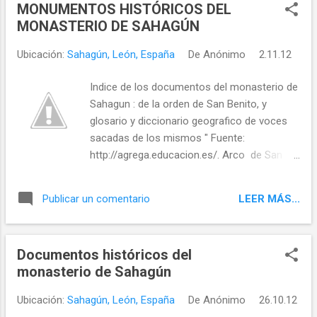
MONUMENTOS HISTÓRICOS DEL
MONASTERIO DE SAHAGÚN
Ubicación:
Sahagún, León, España
De
Anónimo
2.11.12
Indice de los documentos del monasterio de
Sahagun : de la orden de San Benito, y
glosario y diccionario geografico de voces
sacadas de los mismos " Fuente:
http://agrega.educacion.es/. Arco de San
Benito y Escudo II. Tanta magnificencia y
esplendor, tanto poder y grandeza no son
LEER MÁS...
Publicar un comentario
hoy más que polvo y ruinas , soledad y
tristeza. A una extensa nave con imposta
ajedrezada, con ventanas de redondas y
Documentos históricos del
múltiples archivoltas , con pilares de
monasterio de Sahagún
historiados ca- piteles , con cariátides
deformes , muestra lo que abarca la cons-
Ubicación:
Sahagún, León, España
De
Anónimo
26.10.12
trucción románica; y como brotando de ella,