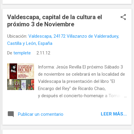
Valdescapa
Valdescapa, capital de la cultura el
próximo 3 de Noviembre
Ubicación:
Valdescapa, 24172 Villazanzo de Valderaduey,
Castilla y León, España
De
templete
2.11.12
Informa: Jesús Revilla El próximo Sábado 3
de noviembre se celebrará en la localidad de
Valdescapa la presentación del libro "El
Encargo del Rey" de Ricardo Chao,
y después el concierto-homenaje a Tomas
Luis de Victoria y Angel Barja , organizado
por la Asociación Cultural Balle de Scapa,
LEER MÁS...
Publicar un comentario
Ayto. de Villazanzo y la Junta Vecinal de
Valdescapa.