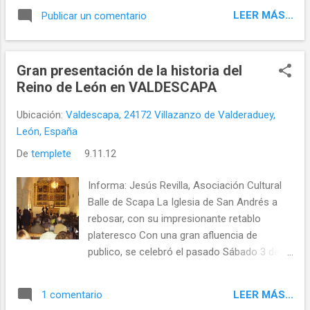
conocimiento, conservado en el Museo
LEER MÁS...
Publicar un comentario
Arqueológico Nacional de Madrid,
corresponde a Alfonso Ansurez y procede
del monasterio de San Benito de Sahagún.
Gran presentación de la historia del
En el está la data de 1093 (Era MCXXXI - VI
Reino de León en VALDESCAPA
Kl Decebris)
Ubicación:
Valdescapa, 24172 Villazanzo de Valderaduey,
León, España
De
templete
9.11.12
Informa: Jesús Revilla, Asociación Cultural
Balle de Scapa La Iglesia de San Andrés a
rebosar, con su impresionante retablo
plateresco Con una gran afluencia de
publico, se celebró el pasado Sábado 3 de
Noviembre la presentación del libro " El
encargo del rey: la crónica perdida del Reino
LEER MÁS...
1 comentario
de León ", en la Iglesia de San Andrés de