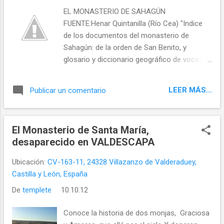
como nacidas bajo su amparo, doscientos
EL MONASTERIO DE SAHAGÚN
años más tarde se ven cruceros y arran-
FUENTE:Henar Quintanilla (Río Cea) "Indice
ques y pilastras ojivales; el renacimiento
de los documentos del monasterio de
clásico, ya tendiendo a las ideas
Sahagún: de la orden de San Benito, y
reformistas, ostenta en uno de los lienzos
glosario y diccionario geográfico de voces
de ponien- te una puerta monumental alzada
sacadas de los mismos"
en el siglo XVII , en la que campea el
característico escudo de la potente casa de
LEER MÁS...
Publicar un comentario
Austria, con dos inscripciones. FUENTE:
http://www...
El Monasterio de Santa María,
desaparecido en VALDESCAPA
Ubicación:
CV-163-11, 24328 Villazanzo de Valderaduey,
Castilla y León, España
De
templete
10.10.12
Conoce la historia de dos monjas, Graciosa