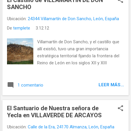
El Castillo de VILLAMARTÍN DE DON
correspondían a dos versiones de ese teatro
SANCHO
popular y navideño que es propio de las
comarcas leonesas, la pastorada, como la
Ubicación:
24344 Villamartín de Don Sancho, León, España
de Villeza que se volverá a celebrar este año
De
templete
3.12.12
De todas las pastoradas recuperadas, una
de ellas constituye la más antigua
Villamartín de Don Sancho, y el castillo que
encontrada hasta el momento, la de
allí existió, tuvo una gran importancia
CUBILLAS DE RUEDA que, en concreto, data
estratégica territorial fijando la frontera del
de 1875.
Reino de León en los siglos XII y XIII
LEER MÁS...
1 comentario
El Santuario de Nuestra señora de
Yecla en VILLAVERDE DE ARCAYOS
Ubicación:
Calle de la Era, 24170 Almanza, León, España