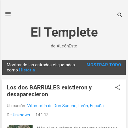
Ir al contenido principal
El Templete
de #LeónEste
Mostrando las entradas etiquetadas
MOSTRAR TODO
E
como
Historia
n
t
Los dos BARRIALES existieron y
r
desaparecieron
a
d
Ubicación:
Villamartín de Don Sancho, León, España
a
De
Unknown
14.1.13
s