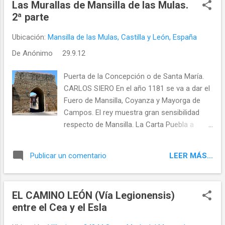
Las Murallas de Mansilla de las Mulas.
2ª parte
Ubicación:
Mansilla de las Mulas, Castilla y León, España
De
Anónimo
29.9.12
Puerta de la Concepción o de Santa María.
CARLOS SIERO En el año 1181 se va a dar el
Fuero de Mansilla, Coyanza y Mayorga de
Campos. El rey muestra gran sensibilidad
respecto de Mansilla. La Carta Puebla a
Mansilla habla del pan cocido, que no pague
ningún censo. Propone castigos a concejos
LEER MÁS...
Publicar un comentario
próximos, a Santas Martas y otros, si se
entrometen en el concejo de Mansilla por la
venta de pan y vino.
EL CAMINO LEÓN (Vía Legionensis)
entre el Cea y el Esla