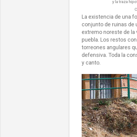
y la traza hipo
C
La existencia de una f
conjunto de ruinas de 
extremo noreste de la v
puebla. Los restos con
torreones angulares q
defensiva. Toda la con
y canto.