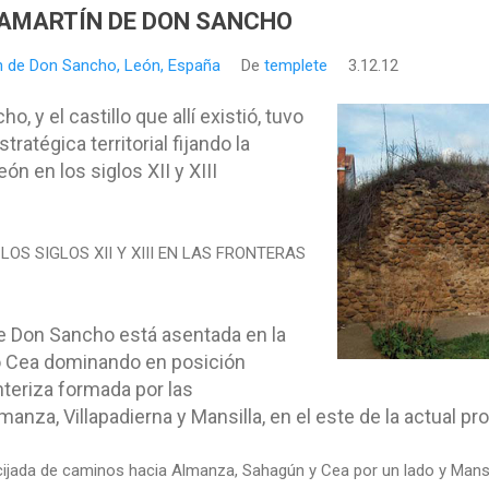
ILLAMARTÍN DE DON SANCHO
ín de Don Sancho, León, España
De
templete
3.12.12
o, y el castillo que allí existió, tuvo
ratégica territorial fijando la
ón en los siglos XII y XIII
LOS SIGLOS XII Y XIII EN LAS FRONTERAS
 de Don Sancho está asentada en la
o Cea dominando en posición
onteriza formada por las
lmanza, Villapadierna y Mansilla, en el este de la actual pr
ijada de caminos hacia Almanza, Sahagún y Cea por un lado y Mansi