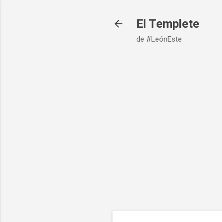
El Templete
de #LeónEste