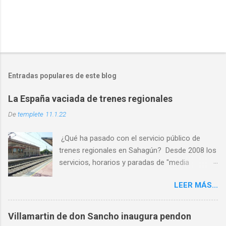
Entradas populares de este blog
La España vaciada de trenes regionales
De
templete
11.1.22
¿Qué ha pasado con el servicio público de
trenes regionales en Sahagún? Desde 2008 los
servicios, horarios y paradas de "media
distancia" se han reducido en torno al 65%
LEER MÁS...
PASO 1: Servicio deficiente ✅ PASO 2: Malos
horarios ✅ PASO 3: Los usuarios son
expulsados por las escasas opciones ✅ PASO
Villamartin de don Sancho inaugura pendon
4: Cierre por falta de usuarios ⏳ Al abandono