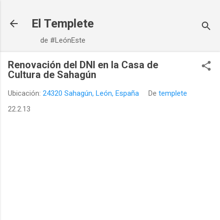
Ir al contenido principal
El Templete
de #LeónEste
Renovación del DNI en la Casa de
Cultura de Sahagún
Ubicación:
24320 Sahagún, León, España
De
templete
22.2.13