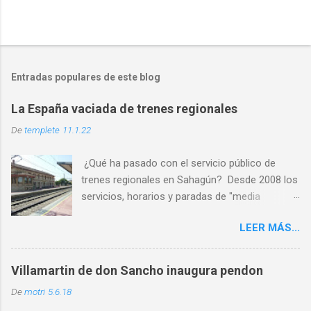
Entradas populares de este blog
La España vaciada de trenes regionales
De
templete
11.1.22
¿Qué ha pasado con el servicio público de
trenes regionales en Sahagún? Desde 2008 los
servicios, horarios y paradas de "media
distancia" se han reducido en torno al 65%
LEER MÁS...
PASO 1: Servicio deficiente ✅ PASO 2: Malos
horarios ✅ PASO 3: Los usuarios son
expulsados por las escasas opciones ✅ PASO
Villamartin de don Sancho inaugura pendon
4: Cierre por falta de usuarios ⏳ Al abandono
De
motri
5.6.18
progresivo de las líneas históricas del