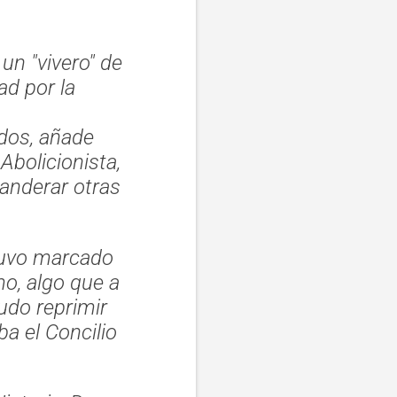
o un
"vivero"
de
d por la
idos, añade
Abolicionista,
banderar otras
stuvo marcado
smo, algo que a
udo reprimir
a el Concilio