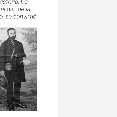
istoria, De
l día" de la
o, se convirtió