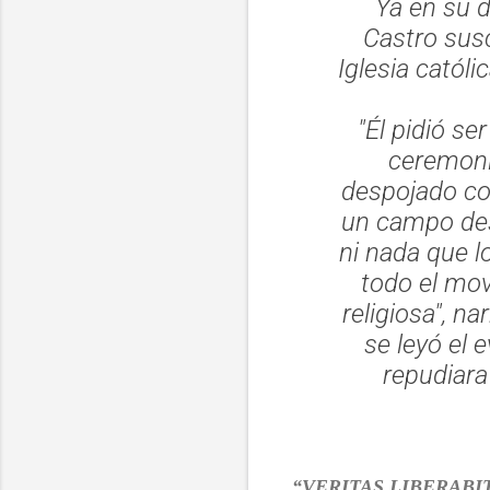
Ya en su d
Castro susc
Iglesia católi
"Él pidió se
ceremonia
despojado com
un campo des
ni nada que l
todo el mov
religiosa"
, na
se leyó el 
repudiara
“VERITAS LIBERABI