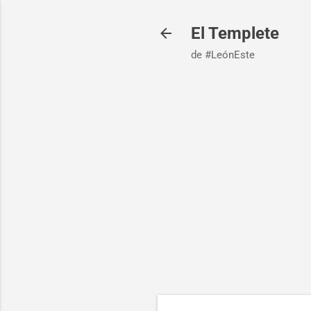
El Templete
de #LeónEste