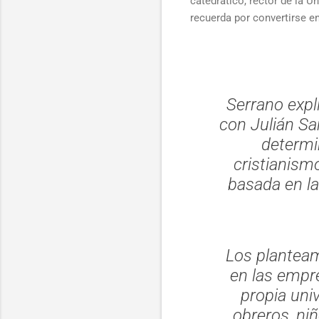
catedrático, rector de la 
recuerda por convertirse e
Serrano expli
con Julián San
determi
cristianism
basada en la
Los planteam
en las empr
propia uni
obreros, ni