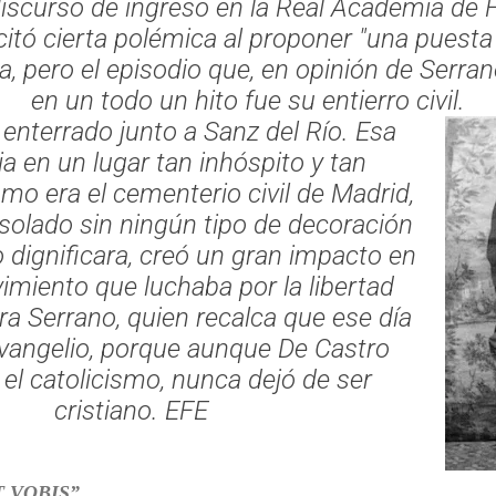
iscurso de ingreso en la Real Academia de H
itó cierta polémica al proponer "una puesta a
ca, pero el episodio que, en opinión de Serran
en un todo un hito fue su entierro civil.
r enterrado junto a Sanz del Río. Esa
 en un lugar tan inhóspito y tan
o era el cementerio civil de Madrid,
olado sin ningún tipo de decoración
o dignificara, creó un gran impacto en
imiento que luchaba por la libertad
rra Serrano, quien recalca que ese día
evangelio, porque aunque De Castro
 el catolicismo, nunca dejó de ser
cristiano. EFE
T VOBIS”