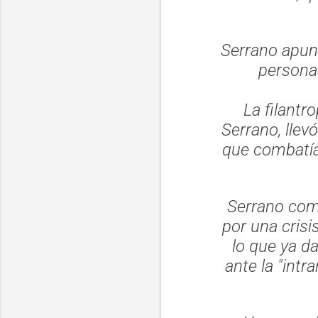
Serrano apun
persona
La filantr
Serrano, llev
que combatía 
Serrano come
por una crisis
lo que ya d
ante la
"intr