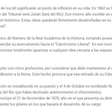
a de los 60 significarán un punto de inflexión en su vida: En 1862 se 
io del Tribunal será Julián Sanz del Río). Ese mismo año escribe un
ión histórica. Estas ideas quedarán firmemente desarrolladas en s
al”.
ico de Número de la Real Academia de la Historia, tomando poses
percibe su acercamiento hacia el “Catolicismo Liberal”. En ese mo
ciones totalmente opuestas a cualquier idea cercana a las expuest
 junto con otros profesores, por considerar que debe mantenerse al
adhesión a la Reina. Este hecho provoca que sea retirado de su Cát
ución es restablecido en su puesto y el 4 de Octubre es nombrado R
z del Río que había declinado anteriormente el ofrecimiento).
cluye el 21 de Noviembre de 1870, año en el que presenta su dimis
 serán los pilares en los que basará el desarrollo de su cargo: