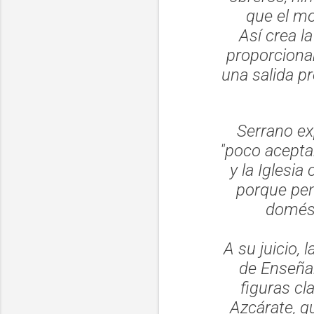
que el mo
Así crea l
proporcionab
una salida pr
Serrano ex
"poco acepta
y la Iglesia
porque pen
domést
A su juicio, 
de Enseña
figuras c
Azcárate, q