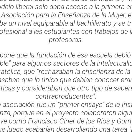
delo liberal solo daba acceso a la primera 
a Asociación para la Enseñanza de la Mujer, e
a un nivel equiparable al bachillerato y se t
ofesional a las estudiantes con trabajos de i
profesoras.
pone que la fundación de esa escuela debió 
ble"
para algunos sectores de la intelectualida
 católica, que "rechazaban la enseñanza de la
saban que lo único que debían conocer eran
icas y consideraban que otro tipo de saber
contraproducentes".
la asociación fue un
"primer ensayo"
de la
Ins
nza,
porque en el proyecto colaboraron algu
lave como Francisco Giner de los Ríos y Gum
ue luego acabarían desarrollando una tare