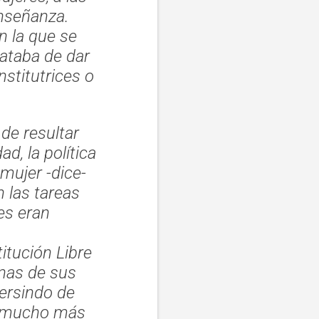
enseñanza.
n la que se
rataba de dar
nstitutrices o
de resultar
d, la política
 mujer -dice-
 las tareas
es eran
titución Libre
nas de sus
ersindo de
a "mucho más