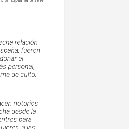
ro principalmente se le
echa relación
 España, fueron
donar el
ás personal,
rna de culto.
acen notorios
cha desde la
entros para
jeres, a las