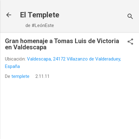
Ir al contenido principal
El Templete
de #LeónEste
Gran homenaje a Tomas Luis de Victoria
en Valdescapa
Ubicación:
Valdescapa, 24172 Villazanzo de Valderaduey,
España
De
templete
2.11.11