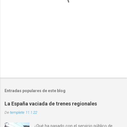
r
i
o
s
Entradas populares de este blog
La España vaciada de trenes regionales
De
templete
11.1.22
¿Qué ha pasado con el servicio público de