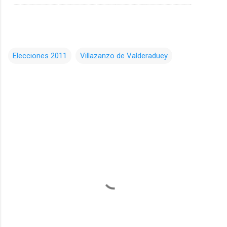
Elecciones 2011
Villazanzo de Valderaduey
C
o
m
e
n
t
a
r
i
o
s