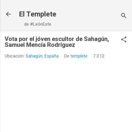
Ir al contenido principal
El Templete
de #LeónEste
Vota por el jóven escultor de Sahagún,
Samuel Mencía Rodríguez
Ubicación:
Sahagún, España
De
templete
7.3.12