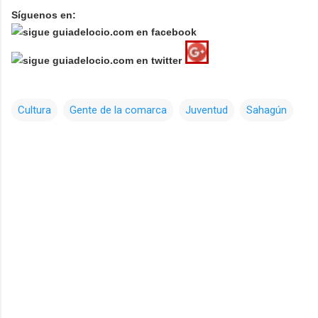
Síguenos en:
Cultura
Gente de la comarca
Juventud
Sahagún
C
o
m
e
n
t
a
r
i