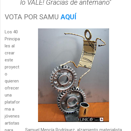
lo VALE! Gracias de antemano"
VOTA POR SAMU
AQUÍ
Los 40
Principa
les al
crear
este
proyect
o
quieren
ofrecer
una
platafor
ma a
jóvenes
artistas
Samuel Mencía Rodríguez, alzamiento materialista
para