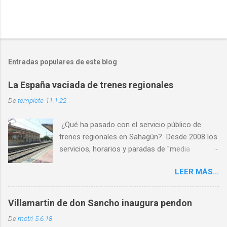
Entradas populares de este blog
La España vaciada de trenes regionales
De
templete
11.1.22
¿Qué ha pasado con el servicio público de
trenes regionales en Sahagún? Desde 2008 los
servicios, horarios y paradas de "media
distancia" se han reducido en torno al 65%
LEER MÁS...
PASO 1: Servicio deficiente ✅ PASO 2: Malos
horarios ✅ PASO 3: Los usuarios son
expulsados por las escasas opciones ✅ PASO
Villamartin de don Sancho inaugura pendon
4: Cierre por falta de usuarios ⏳ Al abandono
De
motri
5.6.18
progresivo de las líneas históricas del