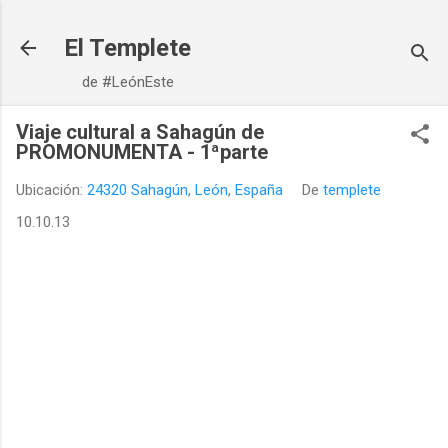
Ir al contenido principal
El Templete
de #LeónEste
Viaje cultural a Sahagún de
PROMONUMENTA - 1ªparte
Ubicación:
24320 Sahagún, León, España
De
templete
10.10.13