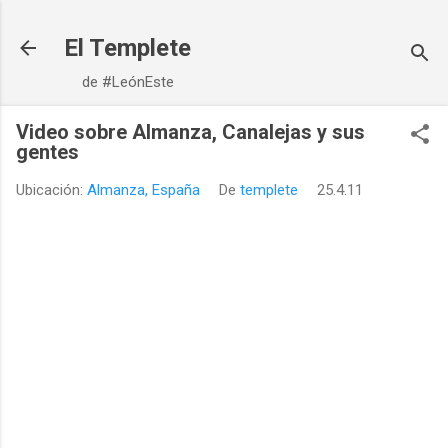
Ir al contenido principal
El Templete
de #LeónEste
Video sobre Almanza, Canalejas y sus
gentes
Ubicación:
Almanza, España
De
templete
25.4.11