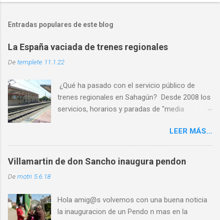
Entradas populares de este blog
La España vaciada de trenes regionales
De
templete
11.1.22
¿Qué ha pasado con el servicio público de
trenes regionales en Sahagún? Desde 2008 los
servicios, horarios y paradas de "media
distancia" se han reducido en torno al 65%
LEER MÁS...
PASO 1: Servicio deficiente ✅ PASO 2: Malos
horarios ✅ PASO 3: Los usuarios son
expulsados por las escasas opciones ✅ PASO
Villamartin de don Sancho inaugura pendon
4: Cierre por falta de usuarios ⏳ Al abandono
De
motri
5.6.18
progresivo de las líneas históricas del
ferrocarril que venimos sufriendo en la última
Hola amig@s volvemos con una buena noticia
década, se le une ahora l a nueva estrategia de
la inauguracion de un Pendo n mas en la
movilidad que señala un “coste