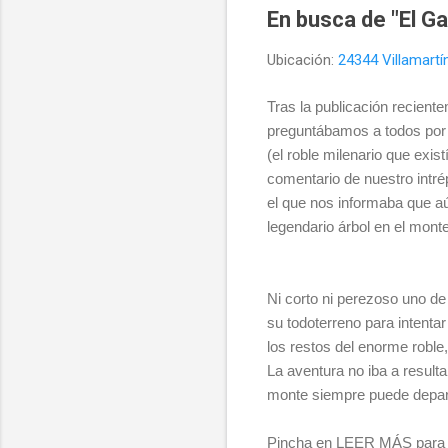
En busca de "El G
Ubicación:
24344 Villamart
Tras la publicación recient
preguntábamos a todos por l
(el roble milenario que exist
comentario de nuestro intré
el que nos informaba que aú
legendario árbol en el monte
Ni corto ni perezoso uno de
su todoterreno para intentar 
los restos del enorme roble,
La aventura no iba a resulta
monte siempre puede depar
Pincha en LEER MÁS para v