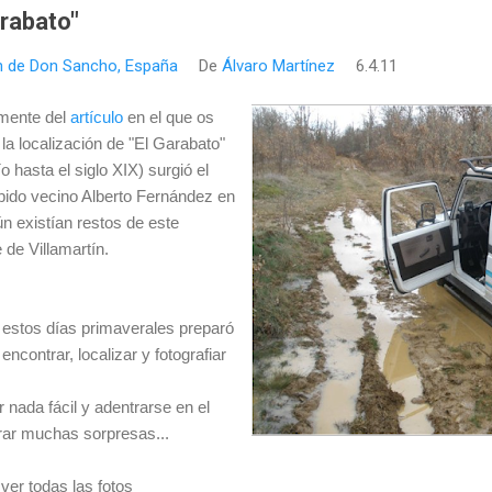
arabato"
ín de Don Sancho, España
De
Álvaro Martínez
6.4.11
emente del
artículo
en el que os
a localización de "El Garabato"
ío hasta el siglo XIX) surgió el
pido vecino Alberto Fernández en
n existían restos de este
 de Villamartín.
 estos días primaverales preparó
encontrar, localizar y fotografiar
r nada fácil y adentrarse en el
ar muchas sorpresas...
er todas las fotos