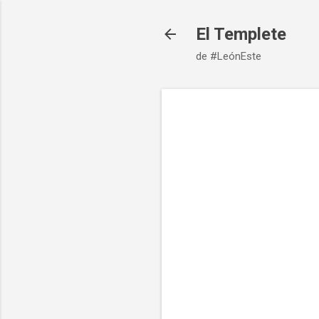
El Templete
de #LeónEste