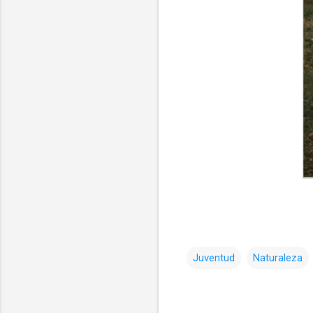
Juventud
Naturaleza
C