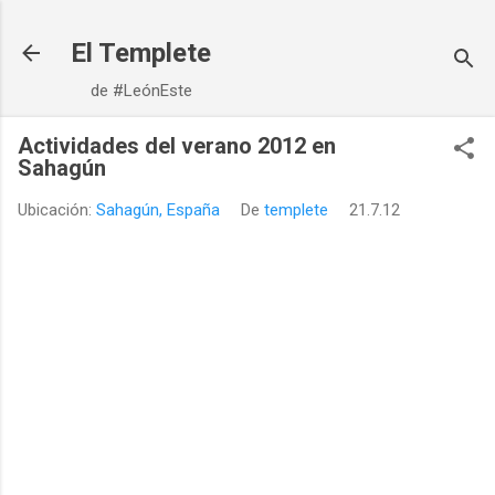
Ir al contenido principal
El Templete
de #LeónEste
Actividades del verano 2012 en
Sahagún
Ubicación:
Sahagún, España
De
templete
21.7.12