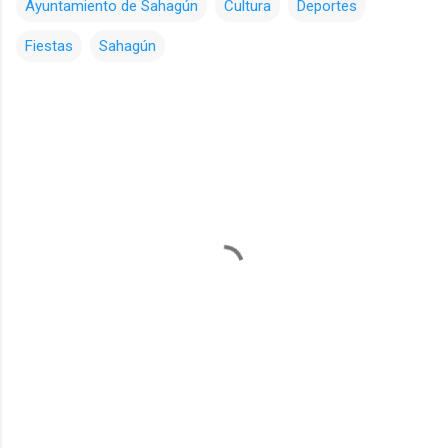
Ayuntamiento de Sahagún
Cultura
Deportes
Fiestas
Sahagún
C
o
m
e
n
t
a
r
i
o
s