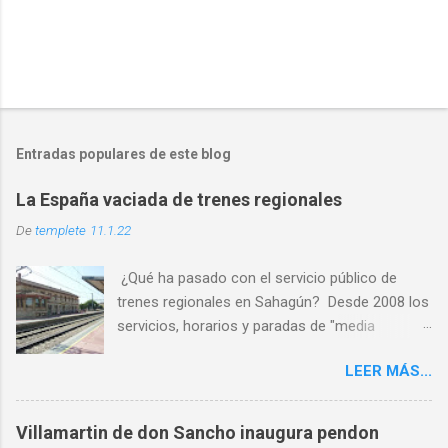
Entradas populares de este blog
La España vaciada de trenes regionales
De
templete
11.1.22
¿Qué ha pasado con el servicio público de
trenes regionales en Sahagún? Desde 2008 los
servicios, horarios y paradas de "media
distancia" se han reducido en torno al 65%
LEER MÁS...
PASO 1: Servicio deficiente ✅ PASO 2: Malos
horarios ✅ PASO 3: Los usuarios son
expulsados por las escasas opciones ✅ PASO
Villamartin de don Sancho inaugura pendon
4: Cierre por falta de usuarios ⏳ Al abandono