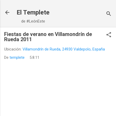
Ir al contenido principal
El Templete
de #LeónEste
Fiestas de verano en Villamondrín de
Rueda 2011
Ubicación:
Villamondrín de Rueda, 24930 Valdepolo, España
De
templete
5.8.11