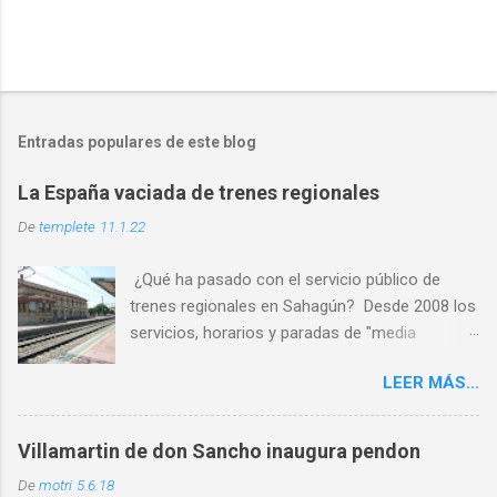
Entradas populares de este blog
La España vaciada de trenes regionales
De
templete
11.1.22
¿Qué ha pasado con el servicio público de
trenes regionales en Sahagún? Desde 2008 los
servicios, horarios y paradas de "media
distancia" se han reducido en torno al 65%
LEER MÁS...
PASO 1: Servicio deficiente ✅ PASO 2: Malos
horarios ✅ PASO 3: Los usuarios son
expulsados por las escasas opciones ✅ PASO
Villamartin de don Sancho inaugura pendon
4: Cierre por falta de usuarios ⏳ Al abandono
De
motri
5.6.18
progresivo de las líneas históricas del