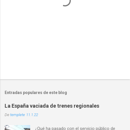
r
i
o
s
Entradas populares de este blog
La España vaciada de trenes regionales
De
templete
11.1.22
¿Qué ha pasado con el servicio público de