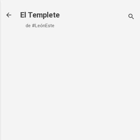
Ir al contenido principal
El Templete
de #LeónEste