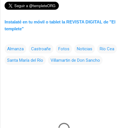
Instalaté en tu móvil o tablet la REVISTA DIGITAL de "El
templete"
Almanza
Castroañe
Fotos
Noticias
Río Cea
Santa María del Río
Villamartin de Don Sancho
C
o
m
e
n
t
a