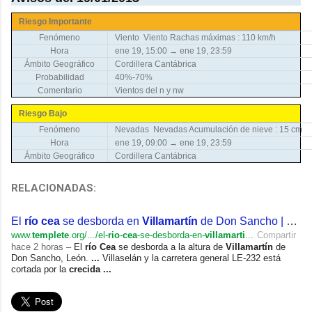
Riesgo Importante
Fenómeno
Viento
Viento Rachas máximas : 110 km/h
Hora
ene 19, 15:00 → ene 19, 23:59
Ámbito Geográfico
Cordillera Cantábrica
Probabilidad
40%-70%
Comentario
Vientos del n y nw
Riesgo Bajo
Fenómeno
Nevadas
Nevadas Acumulación de nieve : 15 cm
Hora
ene 19, 09:00 → ene 19, 23:59
Ámbito Geográfico
Cordillera Cantábrica
RELACIONADAS:
El
río cea
se desborda en
Villamartín
de Don Sancho | El
Te
www.
templete
.org/.../el-
rio
-
cea
-se-desborda-en-
villamarti
...
Compartir
hace 2 horas –
El
río Cea
se desborda a la altura de
Villamartín
de
Don Sancho, León.
...
Villaselán y la carretera general LE-232 está
cortada por la
crecida
...