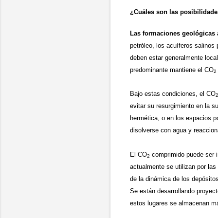
¿Cuáles son las posibilidad
Las formaciones geológicas 
petróleo, los acuíferos salino
deben estar generalmente local
predominante mantiene el CO
2
Bajo estas condiciones, el CO
evitar su resurgimiento en la s
hermética, o en los espacios p
disolverse con agua y reaccion
El CO
comprimido puede ser i
2
actualmente se utilizan por las
de la dinámica de los depósito
Se están desarrollando proyect
estos lugares se almacenan má