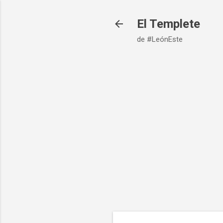
El Templete
de #LeónEste