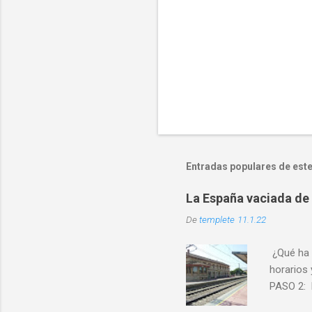
Entradas populares de este
La España vaciada de 
De
templete
11.1.22
¿Qué ha 
horarios 
PASO 2: 
Cierre po