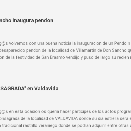
 en la última década, se le une ahora l a nueva estrategia de movil
cionado” de las líneas ferroviarias y dice que el transporte "no gar
 mejor forma que comprobar este proceso paulatino que sufren las l
ancho inaugura pendon
arar los horarios oficiales de trenes regionales con parada en Sah
022. Horarios Trenes Regionales en 2022 Actualmente, ¿A quién pue
para desplazarse a realiz...
g@s volvemos con una buena noticia la inauguracion de un Pendo n
 desaparecido pendon de la localidad de Villamartin de Don Sancho q
on de la festividad de San Erasmo vendijo y puso de largo su recie
ena a los vecin@s y sigo animando a quien quiera recuperar el de s
ole toda mi ayuda para que una vez mas pueda ser realidad. @templ
teORG
NSAGRADA" en Valdavida
g@s en esta ocasion os queria hacer participes de los actos progr
fonsagrada de la localidad de VALDAVIDA donde su dia estrella sera
 tradicional rastrillo veraniego donde se podran adquirir entre otra