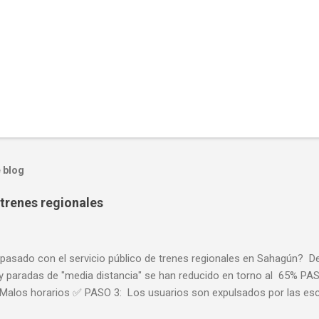
 blog
trenes regionales
pasado con el servicio público de trenes regionales en Sahagún? De
y paradas de "media distancia" se han reducido en torno al 65% PAS
Malos horarios ✅ PASO 3: Los usuarios son expulsados por las e
r falta de usuarios ⏳ Al abandono progresivo de las líneas históricas