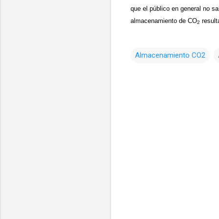
que el público en general no s
almacenamiento de CO
result
2
Almacenamiento CO2
C
o
m
e
n
t
a
r
i
o
s