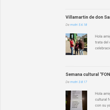
sufriendo
despropor
Y no hay
Villamartin de don S
que comp
De
motri
5.6.18
los de 2
horarios 
Hola ami
trata del
celebraci
enhorabu
brindand
@temple
Semana cultural "FO
De
motri
3.8.17
Hola ami
cultural 
con su ya