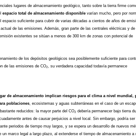
nciales lugares de almacenamiento geológico, tanto sobre la tierra firme com
el
espacio total de almacenamiento disponible
varían mucho, pero por nor
el espacio suficiente para cubrir de varias décadas a cientos de años de emis
 actual de las emisiones. Además, gran parte de las centrales eléctricas y de
 emisión existentes se sitúan a menos de 300 km de zonas con potencial de
amiento de los depósitos geológicos sea posiblemente suficiente para contr
ión de las emisiones de CO
, su verdadera capacidad todavía permanece
2
ugar de almacenamiento
implican riesgos para el clima a nivel mundial, 
para poblaciones
,
ecosistemas
y
aguas subterráneas
en el caso de un escap
bastante reducidos: la mayor parte del CO
debería permanecer bajo tierra du
2
uadamente antes de causar perjuicios a nivel local. Sin embargo, podría ser 
ante periodos de tiempo muy largos, y se espera un desarrollo de nuevos mé
re un marco legal a largo plazo, al extenderse el tiempo de almacenamiento 