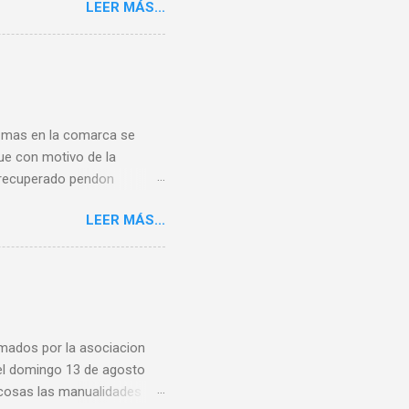
LEER MÁS...
idad que señala un “coste
antiza mantener población".
íneas de media distancia
agún de verano de 2008 con
de cuadrar uno de estos
 mas en la comarca se
ue con motivo de la
n recuperado pendon
u pueblo y concejo Y
LEER MÁS...
eteORG Twittear Seguir a
amados por la asociacion
 el domingo 13 de agosto
s cosas las manualidades