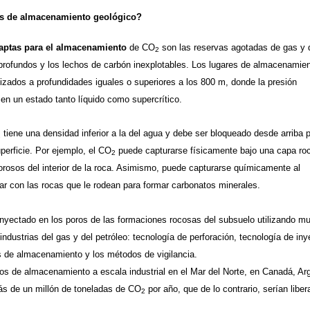
es de almacenamiento geológico?
aptas para el almacenamiento
de CO
son las reservas agotadas de gas y 
2
s profundos y los lechos de carbón inexplotables. Los lugares de almacenamie
izados a profundidades iguales o superiores a los 800 m, donde la presión
en un estado tanto líquido como supercrítico.
tiene una densidad inferior a la del agua y debe ser bloqueado desde arriba 
2
uperficie. Por ejemplo, el CO
puede capturarse físicamente bajo una capa ro
2
orosos del interior de la roca. Asimismo, puede capturarse químicamente al
ar con las rocas que le rodean para formar carbonatos minerales.
nyectado en los poros de las formaciones rocosas del subsuelo utilizando m
 industrias del gas y del petróleo: tecnología de perforación, tecnología de in
s de almacenamiento y los métodos de vigilancia.
os de almacenamiento a escala industrial en el Mar del Norte, en Canadá, Ar
s de un millón de toneladas de CO
por año, que de lo contrario, serían libe
2