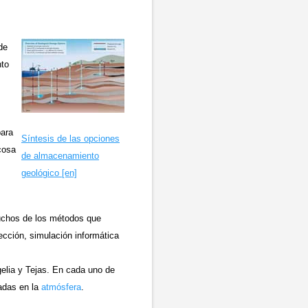
de
nto
para
Síntesis de las opciones
cosa
de almacenamiento
geológico [en]
uchos de los métodos que
yección, simulación informática
gelia y Tejas. En cada uno de
radas en la
atmósfera
.