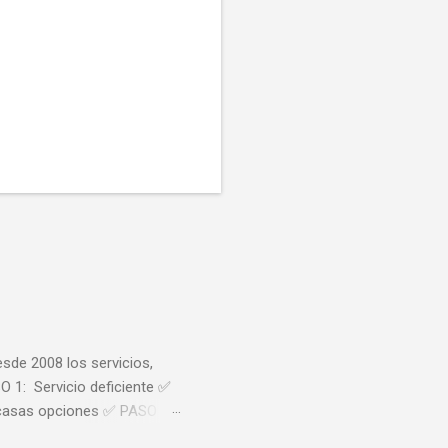
sde 2008 los servicios,
O 1: Servicio deficiente ✅
scasas opciones ✅ PASO 4:
 del ferrocarril que venimos