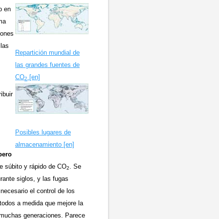
o en
ma
iones
 las
Repartición mundial de
las grandes fuentes de
CO
[en]
2
ibuir
Posibles lugares de
almacenamiento [en]
pero
e súbito y rápido de CO
. Se
2
rante siglos, y las fugas
necesario el control de los
todos a medida que mejore la
a muchas generaciones. Parece