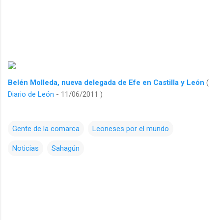
Belén Molleda, nueva delegada de Efe en Castilla y León
(
Diario de León
- 11/06/2011 )
Gente de la comarca
Leoneses por el mundo
Noticias
Sahagún
C
o
m
e