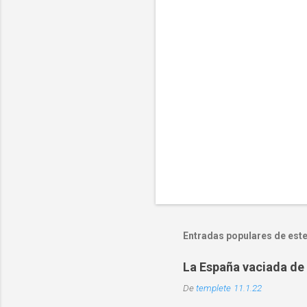
r
i
o
s
Entradas populares de este
La España vaciada de 
De
templete
11.1.22