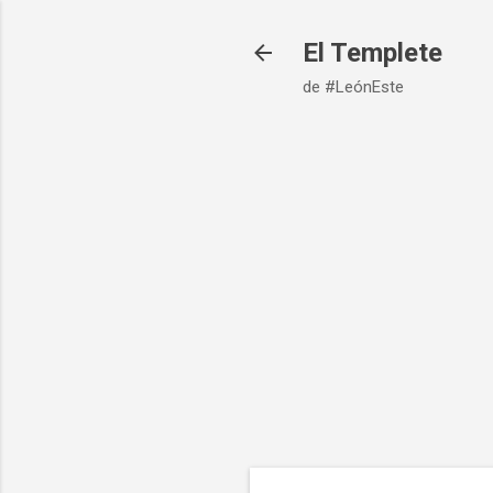
El Templete
de #LeónEste