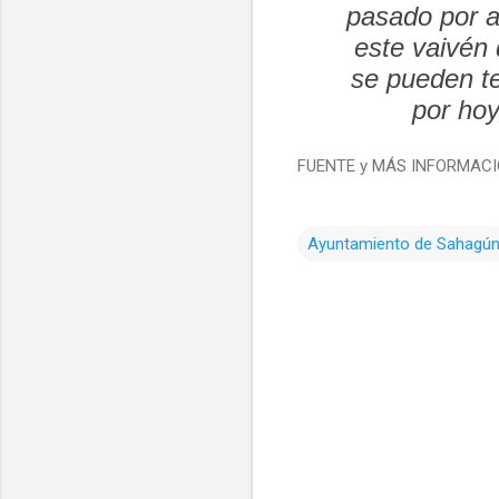
pasado por a
este vaivén 
se pueden te
por hoy
FUENTE y MÁS INFORMAC
Ayuntamiento de Sahagú
C
o
m
e
n
t
a