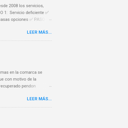
sde 2008 los servicios,
O 1: Servicio deficiente ✅
scasas opciones ✅ PASO 4:
 del ferrocarril que venimos
LEER MÁS...
idad que señala un “coste
antiza mantener población".
íneas de media distancia
agún de verano de 2008 con
de cuadrar uno de estos
 mas en la comarca se
ue con motivo de la
n recuperado pendon
u pueblo y concejo Y
LEER MÁS...
eteORG Twittear Seguir a