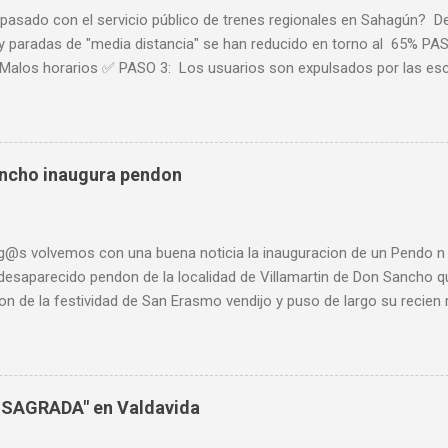
pasado con el servicio público de trenes regionales en Sahagún? De
y paradas de "media distancia" se han reducido en torno al 65% PAS
Malos horarios ✅ PASO 3: Los usuarios son expulsados por las e
r falta de usuarios ⏳ Al abandono progresivo de las líneas históricas
 en la última década, se le une ahora l a nueva estrategia de movil
cionado” de las líneas ferroviarias y dice que el transporte "no gar
 mejor forma que comprobar este proceso paulatino que sufren las l
ancho inaugura pendon
arar los horarios oficiales de trenes regionales con parada en Sah
022. Horarios Trenes Regionales en 2022 Actualmente, ¿A quién pue
para desplazarse a realiz...
g@s volvemos con una buena noticia la inauguracion de un Pendo n
 desaparecido pendon de la localidad de Villamartin de Don Sancho q
on de la festividad de San Erasmo vendijo y puso de largo su recie
ena a los vecin@s y sigo animando a quien quiera recuperar el de s
ole toda mi ayuda para que una vez mas pueda ser realidad. @templ
teORG
NSAGRADA" en Valdavida