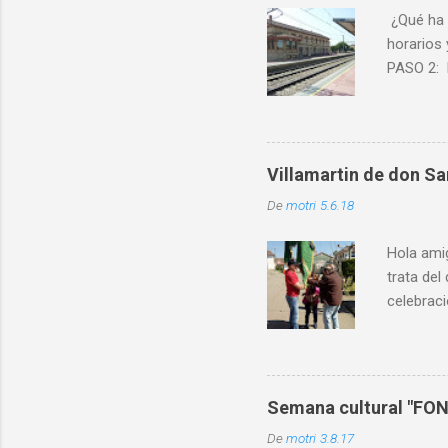
¿Qué ha 
horarios 
PASO 2: 
Cierre po
sufriendo
despropor
Y no hay
Villamartin de don S
que comp
De
motri
5.6.18
los de 2
horarios 
Hola ami
trata del
celebraci
enhorabu
brindand
@temple
Semana cultural "FO
De
motri
3.8.17