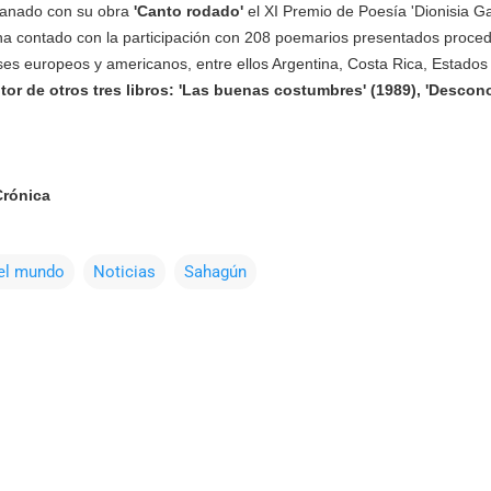
 ganado con su obra
'Canto rodado'
el XI Premio de Poesía 'Dionisia Ga
ha contado con la participación con 208 poemarios presentados proced
es europeos y americanos, entre ellos Argentina, Costa Rica, Estados 
or de otros tres libros: 'Las buenas costumbres' (1989), 'Descono
Crónica
el mundo
Noticias
Sahagún