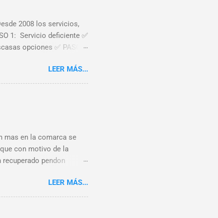
esde 2008 los servicios,
SO 1: Servicio deficiente ✅
escasas opciones ✅ PASO
icas del ferrocarril que
LEER MÁS...
a de movilidad que señala
rte "no garantiza mantener
 sufren las líneas de
con parada en Sahagún de
lmente, ¿A quién puede
n mas en la comarca se
 que con motivo de la
en recuperado pendon
su pueblo y concejo Y
LEER MÁS...
leteORG Twittear Seguir a