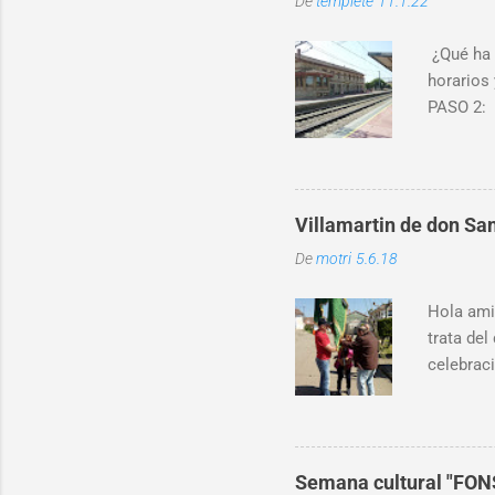
De
templete
11.1.22
¿Qué ha 
horarios
PASO 2: 
4: Cierre
venimos 
un “coste
població
Villamartin de don Sa
media di
De
motri
5.6.18
verano d
cuadrar u
Hola ami
trata de
celebrac
enhorabu
brindand
@temple
Semana cultural "FO