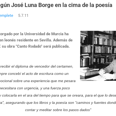
agún José Luna Borge en la cima de la poesía
emplete
5.7.11
torgado por la Universidad de Murcia ha
gen leonés residente en Sevilla. Además de
 su obra "Canto Rodado" será publicada.
recibir el diploma de vencedor del certamen,
mpre concebí el acto de escritura como un
ocional sobre una experiencia que me pesara
necesitara con urgencia, y una fuerza poco
y colocarla en el ara del tiempo para que se oreara, para el que lo de
va"
, asegurando que los libros y la poesía son
"caminos y fuentes dond
contar y meditar sobre los pasos dados"