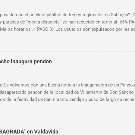
pasado con el servicio público de trenes regionales en Sahagún? D
 y paradas de "media distancia" se han reducido en torno al 65% PA
Malos horarios ✅ PASO 3: Los usuarios son expulsados por las 
 por falta de usuarios ⏳ Al abandono progresivo de las líneas histór
sufriendo en la última década, se le une ahora l a nueva estrategi
 desproporcionado” de las líneas ferroviarias y dice que el transpo
n". Y no hay mejor forma que comprobar este proceso paulatino que
ncho inaugura pendon
stancia que comparar los horarios oficiales de trenes regionales 
e 2008 con los de 2022. Horarios Trenes Regionales en 2022 Actua
no de estos horarios para desplazarse a realiz...
g@s volvemos con una buena noticia la inauguracion de un Pendo 
l desaparecido pendon de la localidad de Villamartin de Don Sancho
ion de la festividad de San Erasmo vendijo y puso de largo su reci
ena a los vecin@s y sigo animando a quien quiera recuperar el de 
ole toda mi ayuda para que una vez mas pueda ser realidad. @temp
teORG
NSAGRADA" en Valdavida