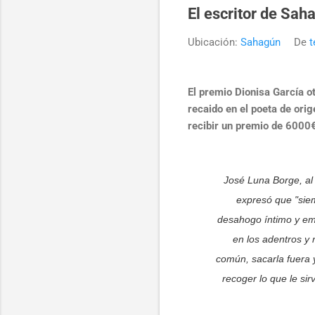
El escritor de Sah
Ubicación:
Sahagún
De
t
El premio Dionisa García o
recaido en el poeta de ori
recibir un premio de 6000€
José Luna Borge, al 
expresó que
"sie
desahogo íntimo y em
en los adentros y 
común, sacarla fuera 
recoger lo que le sir