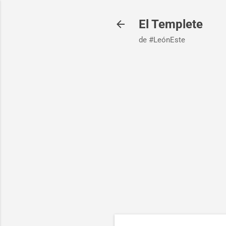
El Templete
de #LeónEste