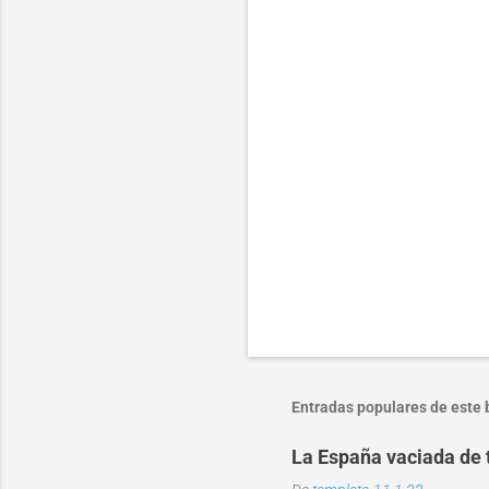
a
r
i
o
s
Entradas populares de este 
La España vaciada de 