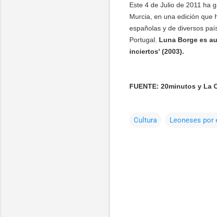
Este 4 de Julio de 2011 ha
Murcia, en una edición que 
españolas y de diversos país
Portugal.
Luna Borge es aut
inciertos' (2003).
FUENTE: 20minutos y La 
Cultura
Leoneses por 
C
o
m
e
n
t