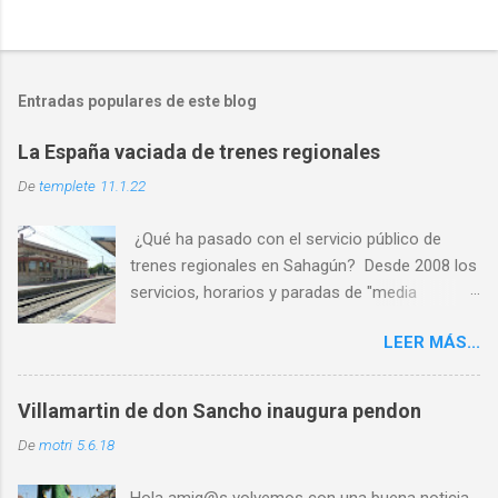
Entradas populares de este blog
La España vaciada de trenes regionales
De
templete
11.1.22
¿Qué ha pasado con el servicio público de
trenes regionales en Sahagún? Desde 2008 los
servicios, horarios y paradas de "media
distancia" se han reducido en torno al 65%
LEER MÁS...
PASO 1: Servicio deficiente ✅ PASO 2: Malos
horarios ✅ PASO 3: Los usuarios son
expulsados por las escasas opciones ✅ PASO
Villamartin de don Sancho inaugura pendon
4: Cierre por falta de usuarios ⏳ Al abandono
De
motri
5.6.18
progresivo de las líneas históricas del
ferrocarril que venimos sufriendo en la última