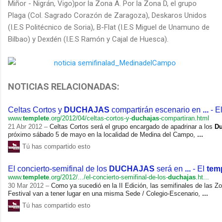
Miñor - Nigrán, Vigo)por la Zona A. Por la Zona D, el grupo
Plaga (Col. Sagrado Corazón de Zaragoza), Deskaros Unidos
(I.E.S Politécnico de Soria), B-Flat (I.E.S Miguel de Unamuno de
Bilbao) y Dexdén (I.E.S Ramón y Cajal de Huesca).
NOTICIAS RELACIONADAS:
Celtas Cortos y
DUCHAJAS
compartirán escenario en
...
- E
www.
templete
.org/2012/04/celtas-cortos-y-
duchajas
-compartiran.html
21 Abr 2012 –
Celtas Cortos será el grupo encargado de apadrinar a los
Du
próximo sábado 5 de mayo en la localidad de Medina del Campo,
...
Tú has compartido esto
El concierto-semifinal de los
DUCHAJAS
será en
...
- El
tem
www.
templete
.org/2012/.../el-concierto-semifinal-de-los-
duchajas
.ht...
30 Mar 2012 –
Como ya sucedió en la II Edición, las semifinales de las Z
Festival van a tener lugar en una misma Sede / Colegio-Escenario,
...
Tú has compartido esto