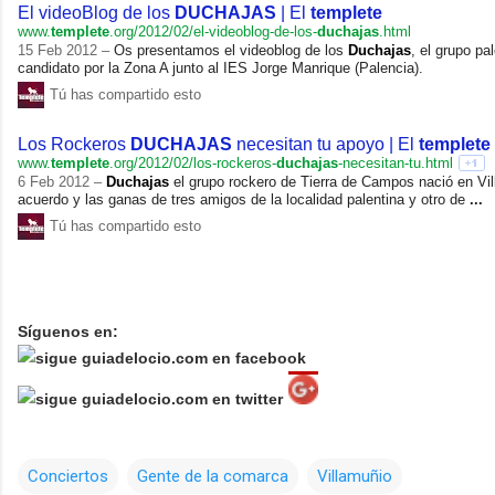
El videoBlog de los
DUCHAJAS
| El
templete
www.
templete
.org/2012/02/el-videoblog-de-los-
duchajas
.html
15 Feb 2012 –
Os presentamos el videoblog de los
Duchajas
, el grupo pa
candidato por la Zona A junto al IES Jorge Manrique (Palencia).
Tú has compartido esto
Los Rockeros
DUCHAJAS
necesitan tu apoyo | El
templete
www.
templete
.org/2012/02/los-rockeros-
duchajas
-necesitan-tu.html
6 Feb 2012 –
Duchajas
el grupo rockero de Tierra de Campos nació en Vil
acuerdo y las ganas de tres amigos de la localidad palentina y otro de
...
Tú has compartido esto
Síguenos en:
Conciertos
Gente de la comarca
Villamuñio