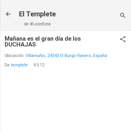
Ir al contenido principal
El Templete
de #LeónEste
Mañana es el gran día de los
DUCHAJAS
Ubicación:
Villamuñio, 24343 El Burgo Ranero, España
De
templete
4.5.12