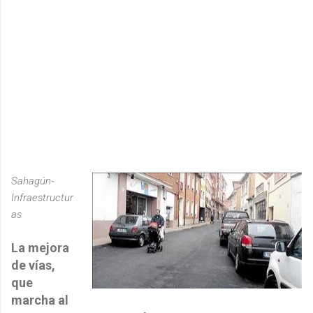
Sahagún-
Infraestructur
as
La mejora
de vías,
que
marcha al