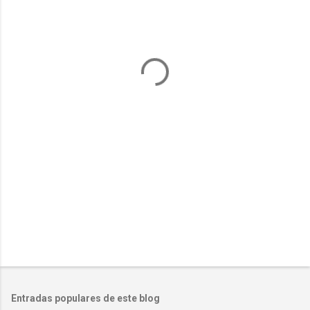
e
n
t
a
r
i
o
s
Entradas populares de este blog