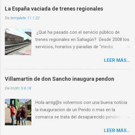
La España vaciada de trenes regionales
De
templete
11.1.22
¿Qué ha pasado con el servicio público de
trenes regionales en Sahagún? Desde 2008 los
servicios, horarios y paradas de "media
distancia" se han reducido en torno al 65%
LEER MÁS...
PASO 1: Servicio deficiente ✅ PASO 2: Malos
horarios ✅ PASO 3: Los usuarios son
expulsados por las escasas opciones ✅ PASO
Villamartin de don Sancho inaugura pendon
4: Cierre por falta de usuarios ⏳ Al abandono
De
motri
5.6.18
progresivo de las líneas históricas del
ferrocarril que venimos sufriendo en la última
Hola amig@s volvemos con una buena noticia
década, se le une ahora l a nueva estrategia de
la inauguracion de un Pendo n mas en la
movilidad que señala un “coste
comarca se trata del desaparecido pendon de
desproporcionado” de las líneas ferroviarias y
la localidad de Villamartin de Don Sancho que
dice que el transporte "no garantiza mantener
LEER MÁS...
con motivo de la celebracion de la festividad de
población". Y no hay mejor forma que