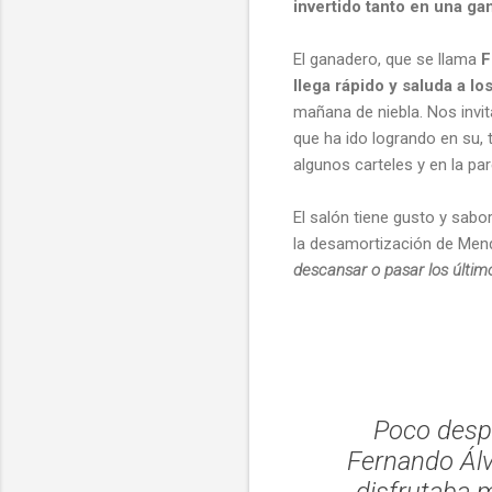
invertido tanto en una g
El ganadero, que se llama
F
llega rápido y saluda a lo
mañana de niebla. Nos invit
que ha ido logrando en su, 
algunos carteles y en la pa
El salón tiene gusto y sab
la desamortización de Mend
descansar o pasar los últim
Poco despu
Fernando Álv
disfrutaba 