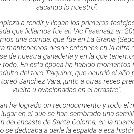
sacando lo nuestro”.
mpieza a rendir y llegan los primeros festejo
cada que lidiamos fue en Vic Fesensaz en 2
mos una corrida, que fue en La Granja (Segov
ara mantenernos desde entonces en la cifra d
ase de nuestra ganadería y en la que tenemo
 todo. En esta época ha habido momentos i
ndulto del toro ‘Paquino’, que ocurrió el año
 toreó Sánchez Vara, junto a otras reses pre
vuelta u ovacionadas en el arrastre”.
lán ha logrado un reconocimiento y todo el
lugar en el que se han sembrado una semill
ón del encaste de Santa Coloma, en la mism
 se dedicaba a darle la espalda a esa histó