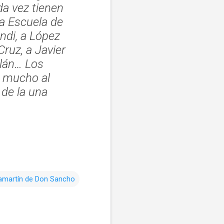
da vez tienen
a Escuela de
ndi, a López
ruz, a Javier
llán… Los
s mucho al
 de la una
lamartín de Don Sancho