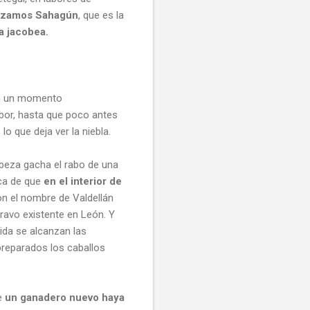
nzamos Sahagún
, que es la
a jacobea.
 en un momento
bor, hasta que poco antes
o que deja ver la niebla.
abeza gacha el rabo de una
oca de que
en el interior de
on el nombre de Valdellán
bravo existente en León. Y
ida se alcanzan las
preparados los caballos
ue
un ganadero nuevo haya