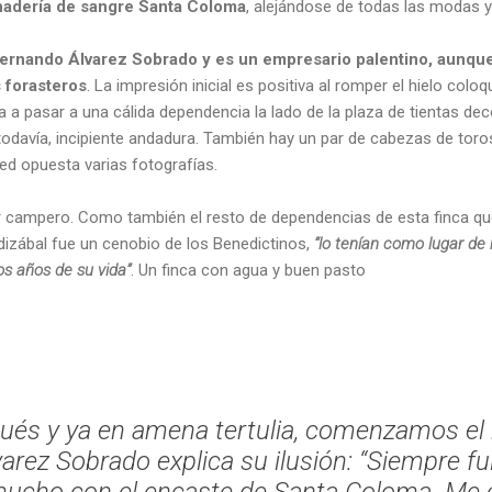
anadería de sangre Santa Coloma
, alejándose de todas las modas
ernando Álvarez Sobrado y es un empresario palentino, aunque
s forasteros
. La impresión inicial es positiva al romper el hielo coloq
a a pasar a una cálida dependencia la lado de la plaza de tientas d
todavía, incipiente andadura. También hay un par de cabezas de toros
red opuesta varias fotografías.
or campero. Como también el resto de dependencias de esta finca que
izábal fue un cenobio de los Benedictinos,
“lo tenían como lugar de 
os años de su vida”
. Un finca con agua y buen pasto
és y ya en amena tertulia, comenzamos el 
arez Sobrado explica su ilusión:
“Siempre fu
mucho con el encaste de Santa Coloma. Me 