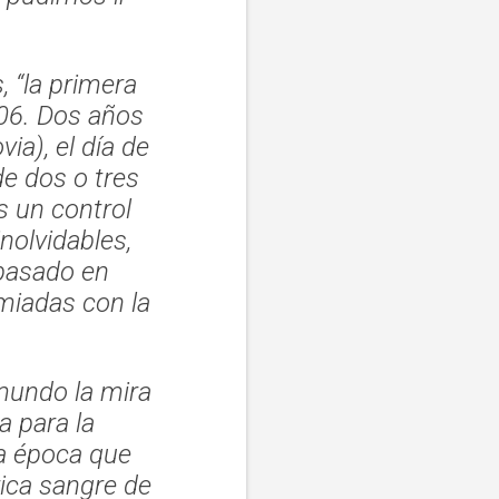
s,
“la primera
006. Dos años
ia), el día de
e dos o tres
s un control
nolvidables,
 pasado en
miadas con la
 mundo la mira
a para la
a época que
rica sangre de