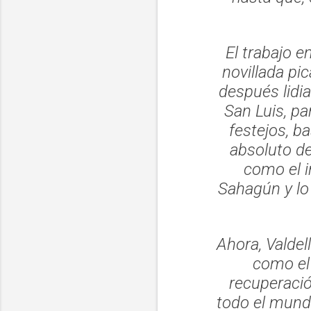
El trabajo e
novillada pi
después lidia
San Luis, p
festejos, b
absoluto de
como el i
Sahagún y lo
Ahora, Valdel
como el 
recuperaci
todo el mundo