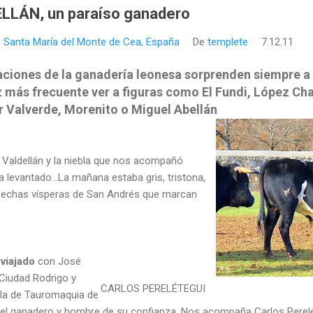
LLÁN, un paraíso ganadero
 Santa María del Monte de Cea, España
De
templete
7.12.11
aciones de la ganadería leonesa sorprenden siempre a q
 más frecuente ver a figuras como El Fundi, López Ch
r Valverde, Morenito o Miguel Abellán
 Valdellán y la niebla que nos acompañó
a levantado...La mañana estaba gris, tristona,
fechas vísperas de San Andrés que marcan
viajado
con José
 Ciudad Rodrigo y
CARLOS PERELÉTEGUI
ela de Tauromaquia de
el ganadero y hombre de su confianza. Nos acompaña Carlos Perelét