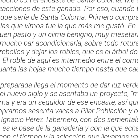
reacciones de este ganado. Por eso, cuando t
 que sería de Santa Coloma. Primero compra
las que vimos fue la que más me gustó. En 
buen pasto y un clima benigno, muy mesetar
 mucho par acondicionarla, sobre todo rotura
bollos y dejar los robles, que es el árbol d
. El roble de aquí es intermedio entre el com
uanta las hojas mucho tiempo hasta que cae
 preparada llega el momento de dar luz verde 
l nuevo siglo y se asentaba un proyecto,
“m
ma y era un seguidor de ese encaste, así qu
pramos sesenta vacas a Pilar Población y o
 Ignacio Pérez Tabernero, con dos semental
a es la base de la ganadería y con la que ec
con el tiempo y la selección que llevamos y