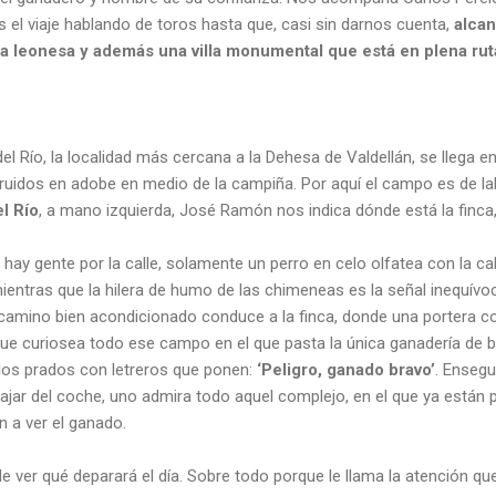
 el viaje hablando de toros hasta que, casi sin darnos cuenta,
alca
 leonesa y además una villa monumental que está en plena rut
el Río, la localidad más cercana a la Dehesa de Valdellán, se llega
uidos en adobe en medio de la campiña. Por aquí el campo es de la
l Río
, a mano izquierda, José Ramón nos indica dónde está la finca, l
hay gente por la calle, solamente un perro en celo olfatea con la c
mientras que la hilera de humo de las chimeneas es la señal inequív
 camino bien acondicionado conduce a la finca, donde una portera c
, que curiosea todo ese campo en el que pasta la única ganadería de 
 los prados con letreros que ponen:
‘Peligro, ganado bravo’
. Ensegu
ajar del coche, uno admira todo aquel complejo, en el que ya están 
n a ver el ganado.
e ver qué deparará el día. Sobre todo porque le llama la atención q