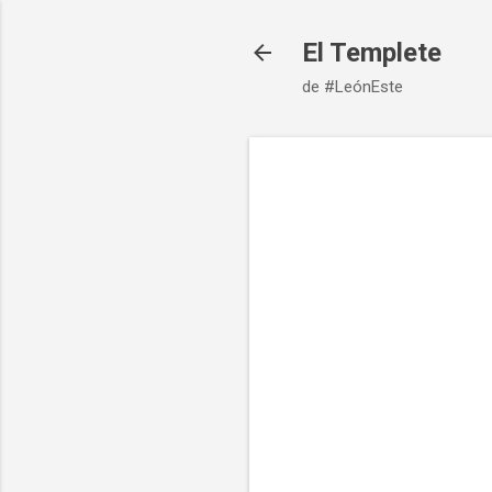
El Templete
de #LeónEste