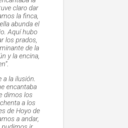
uve claro dar
mos la finca,
ella abunda el
io. Aquí hubo
r los prados,
ominante de la
ún y la encina,
n”.
a la ilusión.
e encantaba
e dimos los
chenta a los
es de Hoyo de
hamos a andar,
a pudimos ir